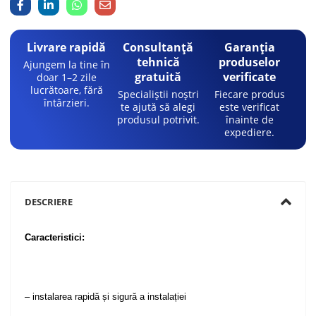
Livrare rapidă
Consultanță
Garanția
tehnică
produselor
Ajungem la tine în
gratuită
verificate
doar 1–2 zile
lucrătoare, fără
Specialiștii noștri
Fiecare produs
întârzieri.
te ajută să alegi
este verificat
produsul potrivit.
înainte de
expediere.
DESCRIERE
Caracteristici:
– instalarea rapidă și sigură a instalației