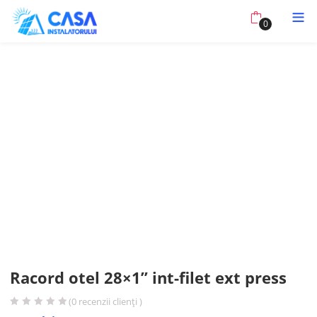
0
Racord otel 28×1” int-filet ext press
(
0
recenzii clienți )