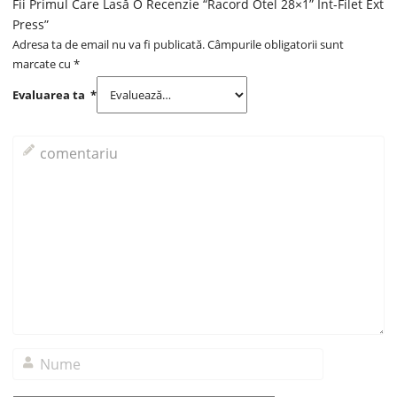
Fii Primul Care Lasă O Recenzie “Racord Otel 28×1” Int-Filet Ext
Press”
Adresa ta de email nu va fi publicată.
Câmpurile obligatorii sunt
marcate cu
*
Evaluarea ta
*