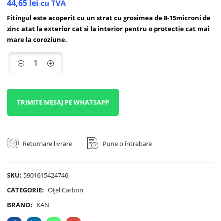
44,65
lei
cu TVA
Fitingul este acoperit cu un strat cu grosimea de 8-15microni de
zinc atat la exterior cat si la interior pentru o protectie cat mai
mare la coroziune.
TRIMITE MESAJ PE WHATSAPP
Returnare livrare
Pune o întrebare
SKU:
5901615424746
CATEGORIE:
Oțel Carbon
BRAND:
KAN