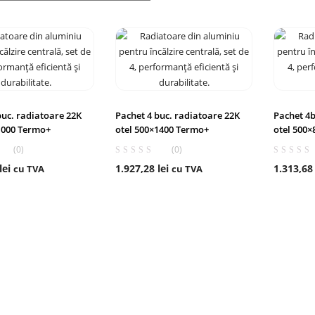
buc. radiatoare 22K
Pachet 4 buc. radiatoare 22K
Pachet 4b
1000 Termo+
otel 500×1400 Termo+
otel 500
(0)
(0)
lei
1.927,28
lei
1.313,6
cu TVA
cu TVA