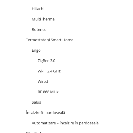
Hitachi
MultiTherma
Rotenso
Termostate și Smart Home
Engo
ZigBee 3.0
Wi-Fi 2.4 GHz
Wired
RF 868 MHz
Salus
Încalzire în pardoseală
Automatizare – încalzire în pardoseală