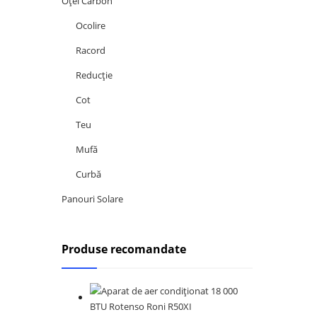
Oțel Carbon
Ocolire
Racord
Reducție
Cot
Teu
Mufă
Curbă
Panouri Solare
Produse recomandate