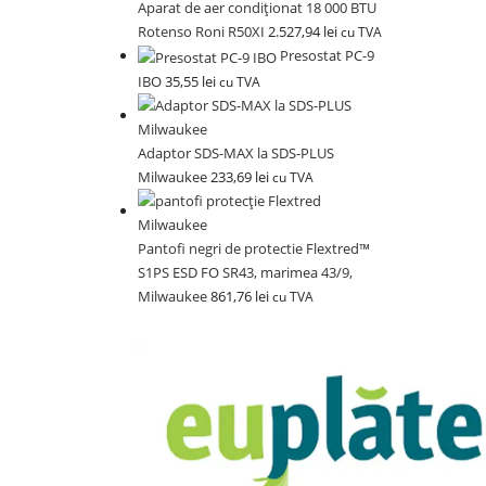
Aparat de aer condiționat 18 000 BTU
Rotenso Roni R50XI
2.527,94
lei
cu TVA
Presostat PC-9
IBO
35,55
lei
cu TVA
Adaptor SDS-MAX la SDS-PLUS
Milwaukee
233,69
lei
cu TVA
Pantofi negri de protectie Flextred™
S1PS ESD FO SR43, marimea 43/9,
Milwaukee
861,76
lei
cu TVA