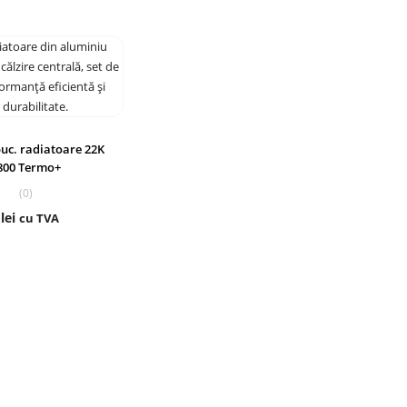
uc. radiatoare 22K
×800 Termo+
(0)
8
lei
cu TVA