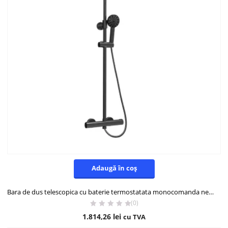
Adaugă în coș
Bara de dus telescopica cu baterie termostatata monocomanda negru Boet 44431/N
(0)
1.814,26
lei
cu TVA