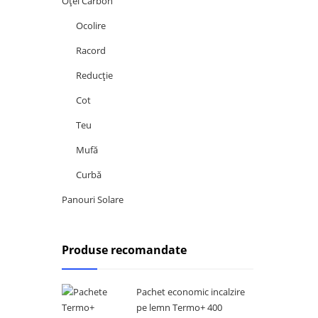
Oțel Carbon
Ocolire
Racord
Reducție
Cot
Teu
Mufă
Curbă
Panouri Solare
Produse recomandate
Pachet economic incalzire
pe lemn Termo+ 400