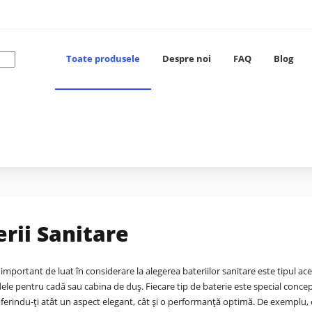
Toate produsele
Despre noi
FAQ
Blog
erii Sanitare
important de luat în considerare la alegerea bateriilor sanitare este tipul ac
ele pentru cadă sau cabina de duș. Fiecare tip de baterie este special concepu
oferindu-ți atât un aspect elegant, cât și o performanță optimă. De exemplu,