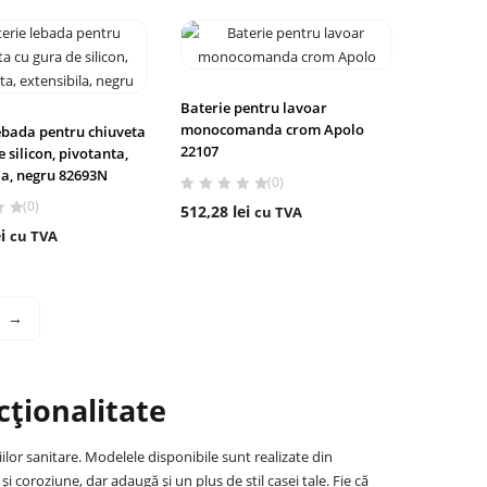
Baterie pentru lavoar
monocomanda crom Apolo
ebada pentru chiuveta
22107
 silicon, pivotanta,
la, negru 82693N
(0)
(0)
512,28
lei
cu TVA
i
cu TVA
→
cționalitate
ilor sanitare. Modelele disponibile sunt realizate din
 coroziune, dar adaugă și un plus de stil casei tale. Fie că