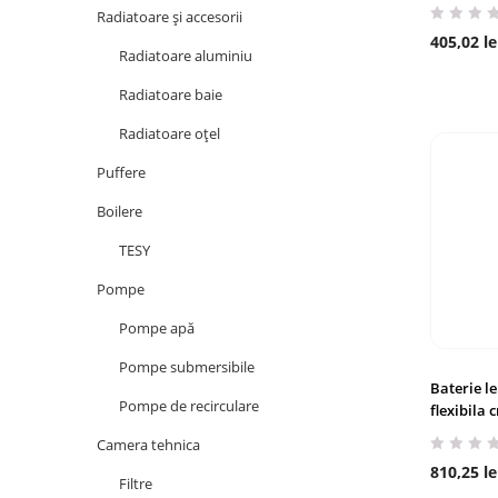
Radiatoare și accesorii
405,02
le
Radiatoare aluminiu
Radiatoare baie
Radiatoare oțel
Puffere
Boilere
TESY
Pompe
Pompe apă
Pompe submersibile
Baterie l
Pompe de recirculare
flexibila
Camera tehnica
810,25
le
Filtre