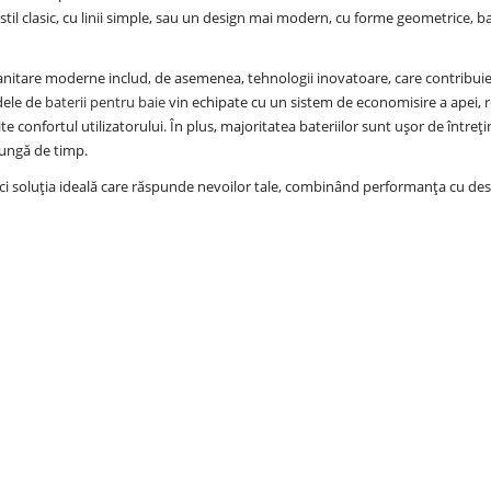
 stil clasic, cu linii simple, sau un design mai modern, cu forme geometrice, ba
sanitare moderne includ, de asemenea, tehnologii inovatoare, care contribuie 
dele de
baterii pentru baie
vin echipate cu un sistem de economisire a apei, r
 confortul utilizatorului. În plus, majoritatea bateriilor sunt ușor de între
lungă de timp.
ci soluția ideală care răspunde nevoilor tale, combinând performanța cu de