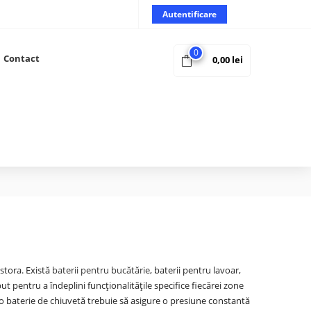
Autentificare
0
Contact
0,00
lei
estora. Există
baterii pentru bucătărie
, baterii pentru lavoar,
t pentru a îndeplini funcționalitățile specifice fiecărei zone
 o baterie de chiuvetă trebuie să asigure o presiune constantă