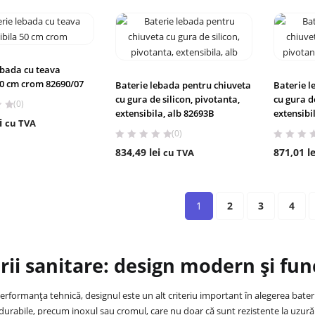
ebada cu teava
 50 cm crom 82690/07
Baterie lebada pentru chiuveta
Baterie l
cu gura de silicon, pivotanta,
cu gura de
(0)
extensibila, alb 82693B
extensibi
i
cu TVA
(0)
834,49
lei
871,01
le
cu TVA
1
2
3
4
rii sanitare: design modern și fun
erformanța tehnică, designul este un alt criteriu important în alegerea bateri
durabile, precum inoxul sau cromul, care nu doar că sunt rezistente la uzură și