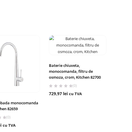
Baterie chiuveta,
monocomanda, filtru de
osmoza, crom, Kitchen 82700
(0)
729,97
lei
cu TVA
lebada monocomanda
chen 82659
(0)
i
cu TVA