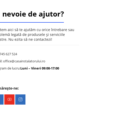
i nevoie de ajutor?
tem aici să te ajutăm cu orice întrebare sau
blemă legată de produsele și serviciile
stre. Nu ezita să ne contactezi!
745 627 524
l:
office@casainstalatorului.ro
ram de lucru:
Luni – Vineri 09:00-17:00
0
ărește-ne: