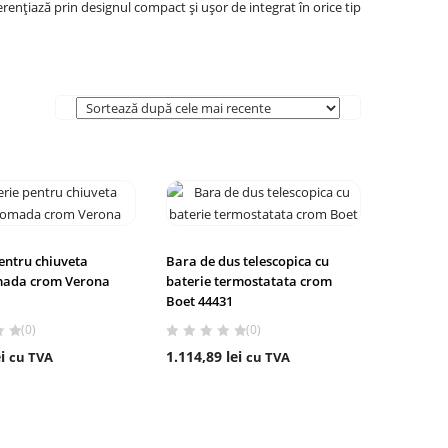
iferențiază prin designul compact și ușor de integrat în orice tip
entru chiuveta
Bara de dus telescopica cu
ada crom Verona
baterie termostatata crom
Boet 44431
(0)
(0)
i
1.114,89
lei
cu TVA
cu TVA