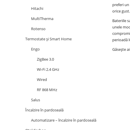
preferi un
Hitachi
orice gust.
MultiTherma
Bateriile 
unele mo
Rotenso
compromite
Termostate și Smart Home
perioadă 
Engo
Găsește ai
ZigBee 3.0
Wi-Fi 2.4 GHz
Wired
RF 868 MHz
Salus
Încalzire în pardoseală
Automatizare – încalzire în pardoseală