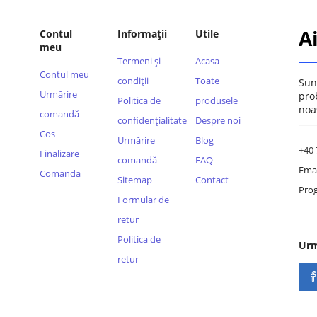
A
Contul
Informații
Utile
meu
Termeni și
Acasa
Contul meu
condiții
Toate
Sun
Urmărire
pro
Politica de
produsele
noa
comandă
confidențialitate
Despre noi
Cos
Urmărire
Blog
+40 
Finalizare
comandă
FAQ
Emai
Comanda
Sitemap
Contact
Prog
Formular de
retur
Politica de
Urm
retur