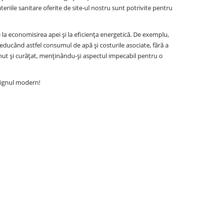
teriile sanitare oferite de site-ul nostru sunt potrivite pentru
la economisirea apei și la eficiența energetică. De exemplu,
educând astfel consumul de apă și costurile asociate, fără a
ținut și curățat, menținându-și aspectul impecabil pentru o
signul modern!