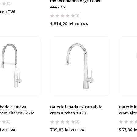
monocomanda negru Boet
(0)
44431/N
i
cu TVA
(0)
1.814,26
lei
cu TVA
ebada cu teava
Baterie lebada extractabila
Baterie 
 crom Kitchen 82692
crom Kitchen 82681
crom Kit
(0)
(0)
i
739,03
lei
557,36
le
cu TVA
cu TVA