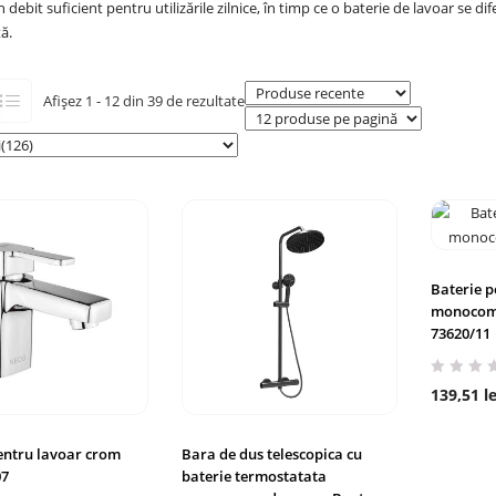
n debit suficient pentru utilizările zilnice, în timp ce o baterie de lavoar se d
ă.
Afișez 1 - 12 din 39 de rezultate
Baterie p
monocom
73620/11
139,51
le
entru lavoar crom
Bara de dus telescopica cu
07
baterie termostatata