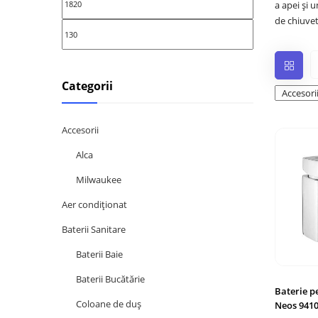
a apei și u
de chiuvet
Categorii
Accesorii
Alca
Milwaukee
Aer condiționat
Baterii Sanitare
Baterii Baie
Baterii Bucătărie
Baterie p
Coloane de duș
Neos 941