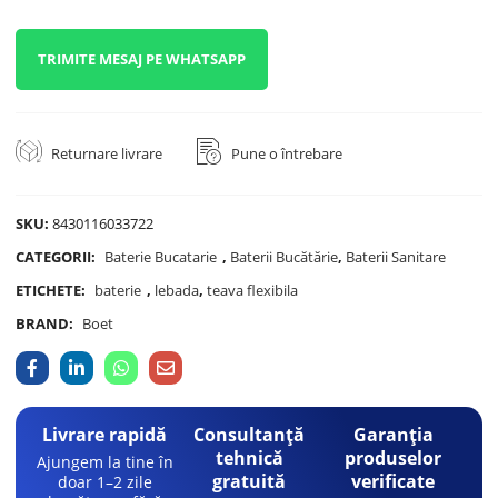
TRIMITE MESAJ PE WHATSAPP
Returnare livrare
Pune o întrebare
SKU:
8430116033722
CATEGORII:
Baterie Bucatarie
,
Baterii Bucătărie
,
Baterii Sanitare
ETICHETE:
baterie
,
lebada
,
teava flexibila
BRAND:
Boet
Livrare rapidă
Consultanță
Garanția
tehnică
produselor
Ajungem la tine în
gratuită
verificate
doar 1–2 zile