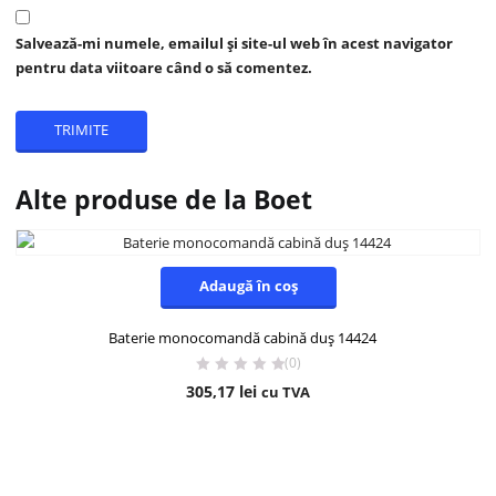
Salvează-mi numele, emailul și site-ul web în acest navigator
pentru data viitoare când o să comentez.
Alte produse de la Boet
Adaugă în coș
Baterie monocomandă cabină duș 14424
(0)
305,17
lei
cu TVA