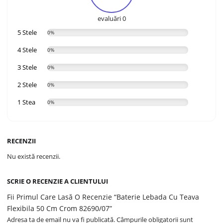
evaluări 0
5 Stele
0%
4 Stele
0%
3 Stele
0%
2 Stele
0%
1 Stea
0%
RECENZII
Nu există recenzii.
SCRIE O RECENZIE A CLIENTULUI
Fii Primul Care Lasă O Recenzie “Baterie Lebada Cu Teava
Flexibila 50 Cm Crom 82690/07”
Adresa ta de email nu va fi publicată.
Câmpurile obligatorii sunt