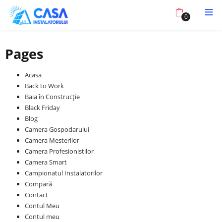
0
Pages
Acasa
Back to Work
Baia în Construcție
Black Friday
Blog
Camera Gospodarului
Camera Mesterilor
Camera Profesionistilor
Camera Smart
Campionatul Instalatorilor
Compară
Contact
Contul Meu
Contul meu