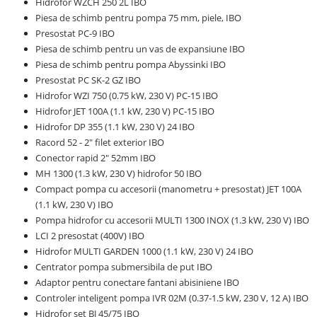
Hidrofor WZCH 250 2L IBO
Piesa de schimb pentru pompa 75 mm, piele, IBO
Presostat PC-9 IBO
Piesa de schimb pentru un vas de expansiune IBO
Piesa de schimb pentru pompa Abyssinki IBO
Presostat PC SK-2 GZ IBO
Hidrofor WZI 750 (0.75 kW, 230 V) PC-15 IBO
Hidrofor JET 100A (1.1 kW, 230 V) PC-15 IBO
Hidrofor DP 355 (1.1 kW, 230 V) 24 IBO
Racord 52 - 2" filet exterior IBO
Conector rapid 2" 52mm IBO
MH 1300 (1.3 kW, 230 V) hidrofor 50 IBO
Compact pompa cu accesorii (manometru + presostat) JET 100A
(1.1 kW, 230 V) IBO
Pompa hidrofor cu accesorii MULTI 1300 INOX (1.3 kW, 230 V) IBO
LCI 2 presostat (400V) IBO
Hidrofor MULTI GARDEN 1000 (1.1 kW, 230 V) 24 IBO
Centrator pompa submersibila de put IBO
Adaptor pentru conectare fantani abisiniene IBO
Controler inteligent pompa IVR 02M (0.37-1.5 kW, 230 V, 12 A) IBO
Hidrofor set BJ 45/75 IBO