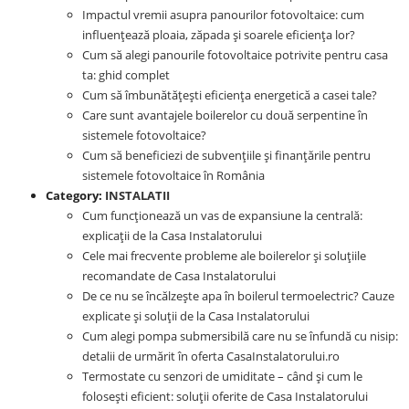
Impactul vremii asupra panourilor fotovoltaice: cum
influențează ploaia, zăpada și soarele eficiența lor?
Cum să alegi panourile fotovoltaice potrivite pentru casa
ta: ghid complet
Cum să îmbunătățești eficiența energetică a casei tale?
Care sunt avantajele boilerelor cu două serpentine în
sistemele fotovoltaice?
Cum să beneficiezi de subvențiile și finanțările pentru
sistemele fotovoltaice în România
Category:
INSTALATII
Cum funcționează un vas de expansiune la centrală:
explicații de la Casa Instalatorului
Cele mai frecvente probleme ale boilerelor și soluțiile
recomandate de Casa Instalatorului
De ce nu se încălzește apa în boilerul termoelectric? Cauze
explicate și soluții de la Casa Instalatorului
Cum alegi pompa submersibilă care nu se înfundă cu nisip:
detalii de urmărit în oferta CasaInstalatorului.ro
Termostate cu senzori de umiditate – când și cum le
folosești eficient: soluții oferite de Casa Instalatorului