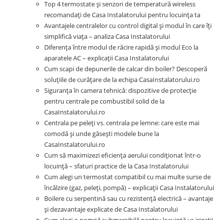
Top 4 termostate și senzori de temperatură wireless
recomandați de Casa Instalatorului pentru locuința ta
Avantajele centralelor cu control digital și modul în care îți
simplifică viața – analiza Casa Instalatorului
Diferența între modul de răcire rapidă și modul Eco la
aparatele AC – explicații Casa Instalatorului
Cum scapi de depunerile de calcar din boiler? Descoperă
soluțiile de curățare de la echipa CasaInstalatorului.ro
Siguranța în camera tehnică: dispozitive de protecție
pentru centrale pe combustibil solid de la
CasaInstalatorului.ro
Centrala pe peleți vs. centrala pe lemne: care este mai
comodă și unde găsești modele bune la
CasaInstalatorului.ro
Cum să maximizezi eficiența aerului condiționat într-o
locuință – sfaturi practice de la Casa Instalatorului
Cum alegi un termostat compatibil cu mai multe surse de
încălzire (gaz, peleți, pompă) – explicații Casa Instalatorului
Boilere cu serpentină sau cu rezistență electrică – avantaje
și dezavantaje explicate de Casa Instalatorului