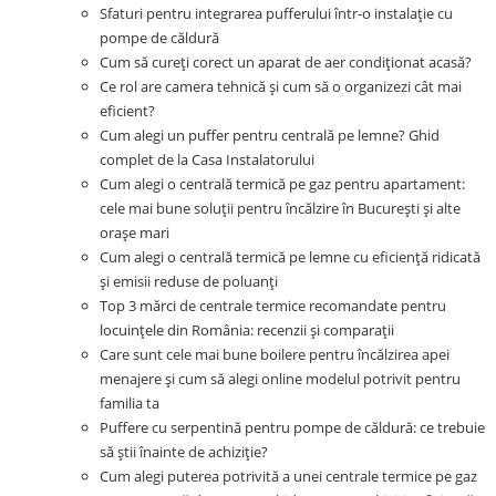
Sfaturi pentru integrarea pufferului într-o instalație cu
pompe de căldură
Cum să cureți corect un aparat de aer condiționat acasă?
Ce rol are camera tehnică și cum să o organizezi cât mai
eficient?
Cum alegi un puffer pentru centrală pe lemne? Ghid
complet de la Casa Instalatorului
Cum alegi o centrală termică pe gaz pentru apartament:
cele mai bune soluții pentru încălzire în București și alte
orașe mari
Cum alegi o centrală termică pe lemne cu eficiență ridicată
și emisii reduse de poluanți
Top 3 mărci de centrale termice recomandate pentru
locuințele din România: recenzii și comparații
Care sunt cele mai bune boilere pentru încălzirea apei
menajere și cum să alegi online modelul potrivit pentru
familia ta
Puffere cu serpentină pentru pompe de căldură: ce trebuie
să știi înainte de achiziție?
Cum alegi puterea potrivită a unei centrale termice pe gaz