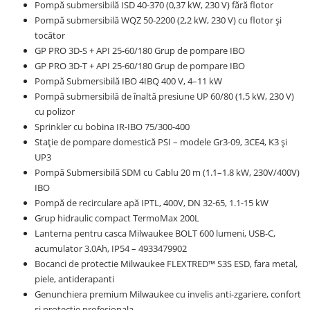
Pompă submersibilă ISD 40-370 (0,37 kW, 230 V) fără flotor
Pompă submersibilă WQZ 50-2200 (2,2 kW, 230 V) cu flotor și
tocător
GP PRO 3D-S + API 25-60/180 Grup de pompare IBO
GP PRO 3D-T + API 25-60/180 Grup de pompare IBO
Pompă Submersibilă IBO 4IBQ 400 V, 4–11 kW
Pompă submersibilă de înaltă presiune UP 60/80 (1,5 kW, 230 V)
cu polizor
Sprinkler cu bobina IR-IBO 75/300-400
Stație de pompare domestică PSI – modele Gr3-09, 3CE4, K3 și
UP3
Pompă Submersibilă SDM cu Cablu 20 m (1.1–1.8 kW, 230V/400V)
IBO
Pompă de recirculare apă IPTL, 400V, DN 32-65, 1.1-15 kW
Grup hidraulic compact TermoMax 200L
Lanterna pentru casca Milwaukee BOLT 600 lumeni, USB-C,
acumulator 3.0Ah, IP54 – 4933479902
Bocanci de protectie Milwaukee FLEXTRED™ S3S ESD, fara metal,
piele, antiderapanti
Genunchiera premium Milwaukee cu invelis anti-zgariere, confort
si protectie profesionala