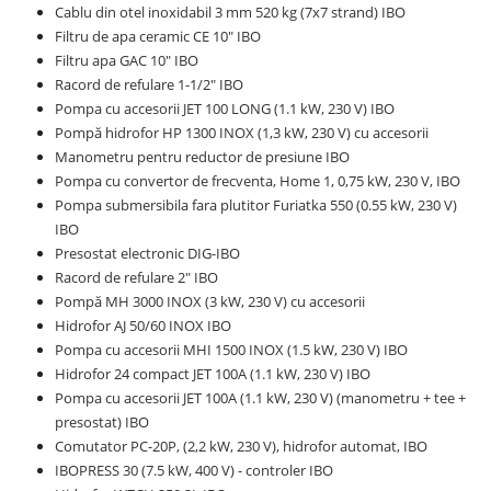
Cablu din otel inoxidabil 3 mm 520 kg (7x7 strand) IBO
Filtru de apa ceramic CE 10" IBO
Filtru apa GAC 10" IBO
Racord de refulare 1-1/2" IBO
Pompa cu accesorii JET 100 LONG (1.1 kW, 230 V) IBO
Pompă hidrofor HP 1300 INOX (1,3 kW, 230 V) cu accesorii
Manometru pentru reductor de presiune IBO
Pompa cu convertor de frecventa, Home 1, 0,75 kW, 230 V, IBO
Pompa submersibila fara plutitor Furiatka 550 (0.55 kW, 230 V)
IBO
Presostat electronic DIG-IBO
Racord de refulare 2" IBO
Pompă MH 3000 INOX (3 kW, 230 V) cu accesorii
Hidrofor AJ 50/60 INOX IBO
Pompa cu accesorii MHI 1500 INOX (1.5 kW, 230 V) IBO
Hidrofor 24 compact JET 100A (1.1 kW, 230 V) IBO
Pompa cu accesorii JET 100A (1.1 kW, 230 V) (manometru + tee +
presostat) IBO
Comutator PC-20P, (2,2 kW, 230 V), hidrofor automat, IBO
IBOPRESS 30 (7.5 kW, 400 V) - controler IBO