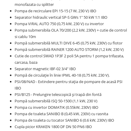
monofazata cu splitter
Pompa de recirculare EPI 15-15 (7 W, 230 V) IBO
Separator hidraulic vertical SP-S GWs 1" 50 kW 1:1 IBO
Pompa VIRAL AUTO 750 (0,75 kW, 230 V) cu invertor
Pompa submersibila OLA 70/200 (2,2 kW, 230V) + cutie de control
si cablu 10m
Pompă submersibilă MULTI DIVE 6-45 (0,75 kW, 230V) cu flotor
Pompă submersibilă RAINER 1200 AUTO STORM (1,2 kW, 230 V)
Cutie de control SWAD 1P3F 2 poli 5A pentru 1 pompa trifazata,
carcasa, baza
Separator magnetic IBF-02 3/4" IBO
Pompă de circulație în linie IPML 40-18 (0,75 kW, 230 V).
PSI/08/NAD - Extindere pentru stația de pompare de acasă PSI
IBO
PSI/B125 - Prelungire telescopică și trapă din fontă
Pompă submersibilă ISQ 50-1500 (1,1 kW, 230 V)
Pompa cu invertor DOMATIK (0.55kW, 230V) IBO
Pompa de toaleta SANIBO B (0,45 kW, 230V) cu rasnita
Pompa de toaleta cu tocator SANIBO 6 (0.6 kW, 230V) IBO
Cupla picior KRAKEN 1800 DF DN 50 PN6 IBO