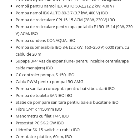
Pompă pentru namol IBX AUTO 50-2,2 (2,2 kW, 400 V)
Pompa namol IBX AUTO 80-3.7 (3.7 kW, 400 V) IBO
Pompa de recirculare CPI 15-15 ACM (28 W, 230 V) IBO
Pompa de recirculare pentru apa potabila E-IBO 15-14 (9 W, 230
V) ACM, IBO
Pompa condens CONAQUA, IBO
Pompa submersibila IBQ 8-6 (2,2 kW, 160~250 V) 6000 rpm. cu
cablu de 20 m
Supapa 3/4" vas de expansiune (pentru incalzire centrala/apa
calda menajera) IBO
C.0 controler pompa, S-150, IBO
Cablu PWM pentru pompa IBO AMG
Pompa sanitara conceputa pentru bai si bucatarii IBO
Pompa de toaleta SANIBO IBO
Statie de pompare sanitara pentru baie si bucatarie IBO
Filtru 5/4" x 1150mm IBO
Manometru cu filet 1/4", IBO
Presostat PC SK-2 GW IBO
Hidrofor SK-15 switch cu cablu IBO
Comutator plutitor, 60cm, IBO