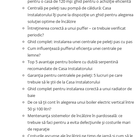
pentru o casă de 120 mp: ghid pentru o achiziție eficientă
Centrală pe peleți sau pompă de căldură: Casa
Instalatorului îți pune la dispoziție un ghid pentru alegerea
soluției optime de încălzire
Întreținerea corectă a unui puffer – ce trebuie verificat
periodic?
Ghid complet: instalarea unei centrale pe peleți pas cu pas
Cum influențează pufferul eficiența unei centrale pe
lemne?
Top 5 avantaje pentru boilere cu dublă serpentină
recomandate de Casa Instalatorului
Garanția pentru centralele pe peleți: 5 lucruri pe care
trebuie să le știi de la Casa Instalatorului
Ghid complet pentru instalarea corectă a unui radiator de
baie
De ce să ții cont în alegerea unui boiler electric vertical între
50 și 100 litri?
Mentenanța sistemelor de încălzire în pardoseală: ce
trebuie să faci pentru a evita defecțiunile și costurile mari
de reparație
Costurile ascunse ale încălzirii pe timp de iarnă și cum să le