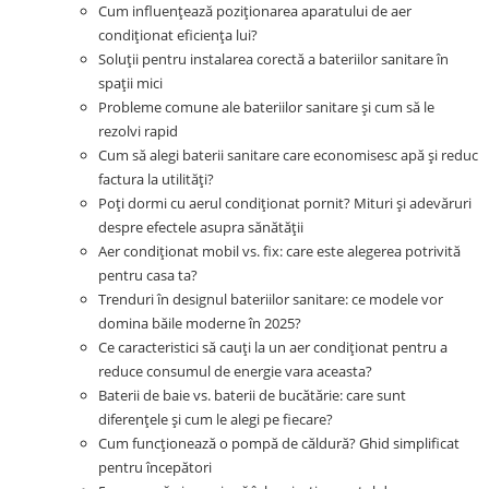
Cum influențează poziționarea aparatului de aer
condiționat eficiența lui?
Soluții pentru instalarea corectă a bateriilor sanitare în
spații mici
Probleme comune ale bateriilor sanitare și cum să le
rezolvi rapid
Cum să alegi baterii sanitare care economisesc apă și reduc
factura la utilități?
Poți dormi cu aerul condiționat pornit? Mituri și adevăruri
despre efectele asupra sănătății
Aer condiționat mobil vs. fix: care este alegerea potrivită
pentru casa ta?
Trenduri în designul bateriilor sanitare: ce modele vor
domina băile moderne în 2025?
Ce caracteristici să cauți la un aer condiționat pentru a
reduce consumul de energie vara aceasta?
Baterii de baie vs. baterii de bucătărie: care sunt
diferențele și cum le alegi pe fiecare?
Cum funcționează o pompă de căldură? Ghid simplificat
pentru începători