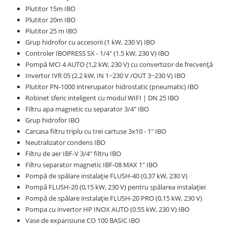
Plutitor 15m IBO
Plutitor 20m IBO
Plutitor 25 m IBO
Grup hidrofor cu accesorii (1 kW, 230 V) IBO
Controler IBOPRESS SX - 1/4" (1.5 kW, 230 V) IBO
Pompă MCI 4 AUTO (1,2 kW, 230 V) cu convertizor de frecvență
Invertor IVR 05 (2.2 kW, IN 1~230 V /OUT 3~230 V) IBO
Plutitor PN-1000 intrerupator hidrostatic (pneumatic) IBO
Robinet sferic inteligent cu modul WIFI | DN 25 IBO
Filtru apa magnetic cu separator 3/4" IBO
Grup hidrofor IBO
Carcasa filtru triplu cu trei cartuse 3x10 - 1" IBO
Neutralizator condens IBO
Filtru de aer IBF-V 3/4" filtru IBO
Filtru separator magnetic IBF-08 MAX 1" IBO
Pompă de spălare instalație FLUSH-40 (0,37 kW, 230 V)
Pompă FLUSH-20 (0,15 kW, 230 V) pentru spălarea instalației
Pompă de spălare instalație FLUSH-20 PRO (0,15 kW, 230 V)
Pompa cu invertor HP INOX AUTO (0.55 kW, 230 V) IBO
Vase de expansiune CO 100 BASIC IBO