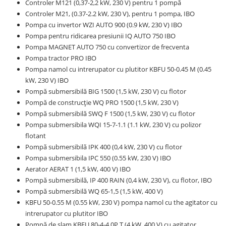
Controler M121 (0,37-2,2 kW, 230 V) pentru 1 pompă
Controler M21, (0.37-2.2 kW, 230 V), pentru 1 pompa, IBO
Pompa cu invertor WZI AUTO 900 (0.9 kW, 230 V) IBO
Pompa pentru ridicarea presiunii IQ AUTO 750 IBO
Pompa MAGNET AUTO 750 cu convertizor de frecventa
Pompa tractor PRO IBO
Pompa namol cu intrerupator cu plutitor KBFU 50-0.45 M (0.45
kW, 230 V) IBO
Pompă submersibilă BIG 1500 (1,5 kW, 230 V) cu flotor
Pompă de construcție WQ PRO 1500 (1,5 kW, 230 V)
Pompă submersibilă SWQ F 1500 (1,5 kW, 230 V) cu flotor
Pompa submersibila WQI 15-7-1.1 (1.1 kW, 230 V) cu polizor
flotant
Pompă submersibilă IPK 400 (0,4 kW, 230 V) cu flotor
Pompa submersibila IPC 550 (0.55 kW, 230 V) IBO
Aerator AERAT 1 (1,5 kW, 400 V) IBO
Pompă submersibilă, IP 400 RAIN (0,4 kW, 230 V), cu flotor, IBO
Pompă submersibilă WQ 65-1,5 (1,5 kW, 400 V)
KBFU 50-0.55 M (0.55 kW, 230 V) pompa namol cu the agitator cu
intrerupator cu plutitor IBO
Pompă de șlam KBFU 80-4-4.0P T (4 kW, 400 V) cu agitator