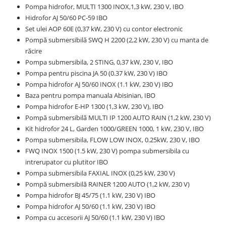
Pompa hidrofor, MULTI 1300 INOX,1,3 kW, 230 V, IBO
Hidrofor AJ 50/60 PC-59 IBO
Set ulei AOP 60E (0,37 kW, 230 V) cu contor electronic
Pompă submersibilă SWQ H 2200 (2,2 kW, 230 V) cu manta de
răcire
Pompa submersibila, 2 STING, 0,37 kW, 230 V, IBO
Pompa pentru piscina JA 50 (0.37 kW, 230 V) IBO
Pompa hidrofor AJ 50/60 INOX (1.1 kW, 230 V) IBO
Baza pentru pompa manuala Abisinian, IBO
Pompa hidrofor E-HP 1300 (1,3 kW, 230 V), IBO
Pompă submersibilă MULTI IP 1200 AUTO RAIN (1,2 kW, 230 V)
Kit hidrofor 24 L, Garden 1000/GREEN 1000, 1 kW, 230 V, IBO
Pompa submersibila, FLOW LOW INOX, 0.25kW, 230 V, IBO
FWQ INOX 1500 (1.5 kW, 230 V) pompa submersibila cu
intrerupator cu plutitor IBO
Pompa submersibila FAXIAL INOX (0,25 kW, 230 V)
Pompă submersibilă RAINER 1200 AUTO (1,2 kW, 230 V)
Pompa hidrofor BJ 45/75 (1.1 kW, 230 V) IBO
Pompa hidrofor AJ 50/60 (1.1 kW, 230 V) IBO
Pompa cu accesorii AJ 50/60 (1.1 kW, 230 V) IBO