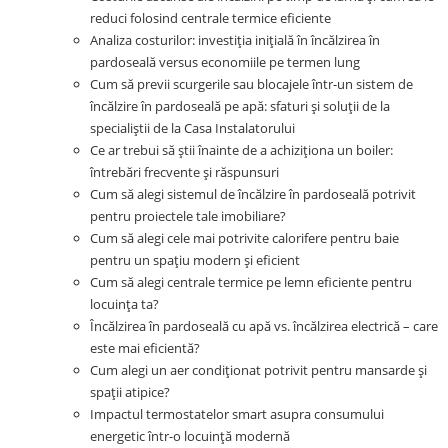
reduci folosind centrale termice eficiente
Analiza costurilor: investiția inițială în încălzirea în
pardoseală versus economiile pe termen lung
Cum să previi scurgerile sau blocajele într-un sistem de
încălzire în pardoseală pe apă: sfaturi și soluții de la
specialiștii de la Casa Instalatorului
Ce ar trebui să știi înainte de a achiziționa un boiler:
întrebări frecvente și răspunsuri
Cum să alegi sistemul de încălzire în pardoseală potrivit
pentru proiectele tale imobiliare?
Cum să alegi cele mai potrivite calorifere pentru baie
pentru un spațiu modern și eficient
Cum să alegi centrale termice pe lemn eficiente pentru
locuința ta?
Încălzirea în pardoseală cu apă vs. încălzirea electrică – care
este mai eficientă?
Cum alegi un aer condiționat potrivit pentru mansarde și
spații atipice?
Impactul termostatelor smart asupra consumului
energetic într-o locuință modernă