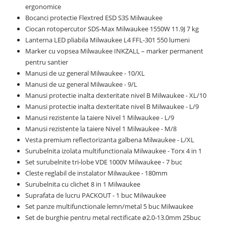
ergonomice
Bocanci protectie Flextred ESD S3S Milwaukee
Ciocan rotopercutor SDS-Max Milwaukee 1550W 11.9J 7 kg
Lanterna LED pliabila Milwaukee L4 FFL-301 550 lumeni
Marker cu vopsea Milwaukee INKZALL – marker permanent
pentru santier
Manusi de uz general Milwaukee - 10/XL
Manusi de uz general Milwaukee - 9/L
Manusi protectie inalta dexteritate nivel B Milwaukee - XL/10
Manusi protectie inalta dexteritate nivel B Milwaukee - L/9
Manusi rezistente la taiere Nivel 1 Milwaukee - L/9
Manusi rezistente la taiere Nivel 1 Milwaukee - M/8
Vesta premium reflectorizanta galbena Milwaukee - L/XL
Surubelnita izolata multifunctionala Milwaukee - Torx 4 in 1
Set surubelnite tri-lobe VDE 1000V Milwaukee - 7 buc
Cleste reglabil de instalator Milwaukee - 180mm
Surubelnita cu clichet 8 in 1 Milwaukee
Suprafata de lucru PACKOUT - 1 buc Milwaukee
Set panze multifunctionale lemn/metal 5 buc Milwaukee
Set de burghie pentru metal rectificate ø2.0-13.0mm 25buc