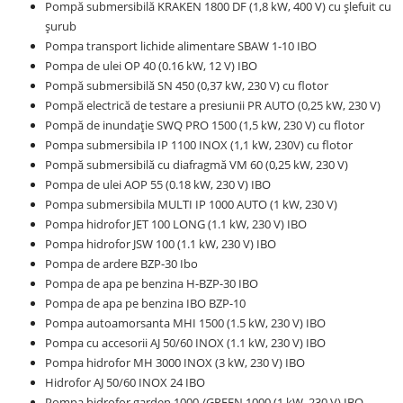
Pompă submersibilă KRAKEN 1800 DF (1,8 kW, 400 V) cu șlefuit cu
șurub
Pompa transport lichide alimentare SBAW 1-10 IBO
Pompa de ulei OP 40 (0.16 kW, 12 V) IBO
Pompă submersibilă SN 450 (0,37 kW, 230 V) cu flotor
Pompă electrică de testare a presiunii PR AUTO (0,25 kW, 230 V)
Pompă de inundație SWQ PRO 1500 (1,5 kW, 230 V) cu flotor
Pompa submersibila IP 1100 INOX (1,1 kW, 230V) cu flotor
Pompă submersibilă cu diafragmă VM 60 (0,25 kW, 230 V)
Pompa de ulei AOP 55 (0.18 kW, 230 V) IBO
Pompa submersibila MULTI IP 1000 AUTO (1 kW, 230 V)
Pompa hidrofor JET 100 LONG (1.1 kW, 230 V) IBO
Pompa hidrofor JSW 100 (1.1 kW, 230 V) IBO
Pompa de ardere BZP-30 Ibo
Pompa de apa pe benzina H-BZP-30 IBO
Pompa de apa pe benzina IBO BZP-10
Pompa autoamorsanta MHI 1500 (1.5 kW, 230 V) IBO
Pompa cu accesorii AJ 50/60 INOX (1.1 kW, 230 V) IBO
Pompa hidrofor MH 3000 INOX (3 kW, 230 V) IBO
Hidrofor AJ 50/60 INOX 24 IBO
Pompa hidrofor garden 1000 /GREEN 1000 (1 kW, 230 V) IBO