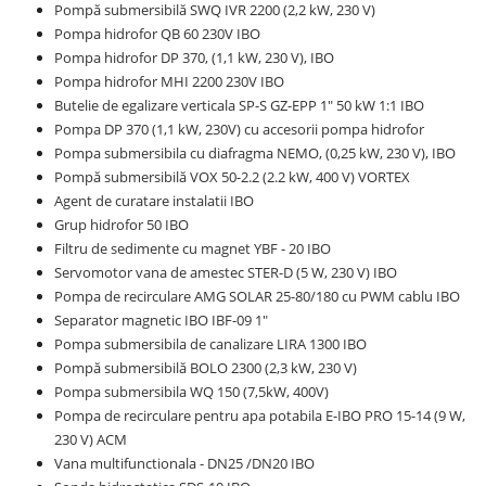
Pompă submersibilă SWQ IVR 2200 (2,2 kW, 230 V)
Pompa hidrofor QB 60 230V IBO
Pompa hidrofor DP 370, (1,1 kW, 230 V), IBO
Pompa hidrofor MHI 2200 230V IBO
Butelie de egalizare verticala SP-S GZ-EPP 1" 50 kW 1:1 IBO
Pompa DP 370 (1,1 kW, 230V) cu accesorii pompa hidrofor
Pompa submersibila cu diafragma NEMO, (0,25 kW, 230 V), IBO
Pompă submersibilă VOX 50-2.2 (2.2 kW, 400 V) VORTEX
Agent de curatare instalatii IBO
Grup hidrofor 50 IBO
Filtru de sedimente cu magnet YBF - 20 IBO
Servomotor vana de amestec STER-D (5 W, 230 V) IBO
Pompa de recirculare AMG SOLAR 25-80/180 cu PWM cablu IBO
Separator magnetic IBO IBF-09 1"
Pompa submersibila de canalizare LIRA 1300 IBO
Pompă submersibilă BOLO 2300 (2,3 kW, 230 V)
Pompa submersibila WQ 150 (7,5kW, 400V)
Pompa de recirculare pentru apa potabila E-IBO PRO 15-14 (9 W,
230 V) ACM
Vana multifunctionala - DN25 /DN20 IBO