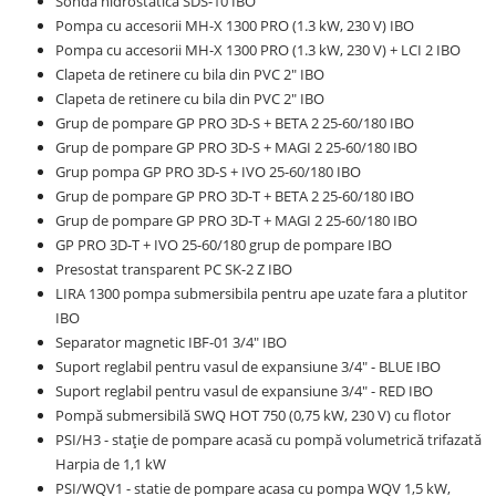
Sonda hidrostatica SDS-10 IBO
Pompa cu accesorii MH-X 1300 PRO (1.3 kW, 230 V) IBO
Pompa cu accesorii MH-X 1300 PRO (1.3 kW, 230 V) + LCI 2 IBO
Clapeta de retinere cu bila din PVC 2" IBO
Clapeta de retinere cu bila din PVC 2" IBO
Grup de pompare GP PRO 3D-S + BETA 2 25-60/180 IBO
Grup de pompare GP PRO 3D-S + MAGI 2 25-60/180 IBO
Grup pompa GP PRO 3D-S + IVO 25-60/180 IBO
Grup de pompare GP PRO 3D-T + BETA 2 25-60/180 IBO
Grup de pompare GP PRO 3D-T + MAGI 2 25-60/180 IBO
GP PRO 3D-T + IVO 25-60/180 grup de pompare IBO
Presostat transparent PC SK-2 Z IBO
LIRA 1300 pompa submersibila pentru ape uzate fara a plutitor
IBO
Separator magnetic IBF-01 3/4" IBO
Suport reglabil pentru vasul de expansiune 3/4" - BLUE IBO
Suport reglabil pentru vasul de expansiune 3/4" - RED IBO
Pompă submersibilă SWQ HOT 750 (0,75 kW, 230 V) cu flotor
PSI/H3 - stație de pompare acasă cu pompă volumetrică trifazată
Harpia de 1,1 kW
PSI/WQV1 - statie de pompare acasa cu pompa WQV 1,5 kW,