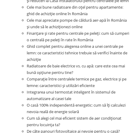
și reduceri la Casa Instalatorului pentru centralele pe lemn
Cele mai bune radiatoare din oțel pentru apartamente:
ghid de achiziție online în România
Cele mai apreciate pompe de căldură aer-apă în România
și unde să le achiziționezi online
Finanțare și rate pentru centrale pe peleți: cum să cumperi
o centrală pe peleți în rate în România
Ghid complet pentru alegerea online a unei centrale pe
lemn: ce caracteristici tehnice trebuie să verifici înainte de
achiziție
Radiatoare de baie electrice vs. cu apă: care este cea mai
bună opțiune pentru tine?
Comparație între centralele termice pe gaz, electrice și pe
lemne: caracteristici și utilizări eficiente
Integrarea unui termostat inteligent în sistemul de
automatizare al casei tale
O casă 100% independentă energetic: cum să îți calculezi
nevoia reală de energie solară
Cum să alegi cel mai eficient sistem de aer condiționat
pentru locuința ta?
De câte panouri fotovoltaice ai nevoie pentru o casă?