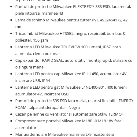
Pantofi de protectie Milwaukee FLEXTRED™ S3S ESD, fara metal,
piele intoarsa, marimea 43
Lama de schimb Milwaukee pentru cutter PVC 4932464172, 42
mm
Tricou hibrid Milwaukee HTSSBL, negru, respirabil, bumbac &
poliester, 156 gsm
Lanterna LED Milwaukee TRUEVIEW 100 lumeni, IP67, corp
aluminiu, clema buzunar
Cap expandor RAPID SEAL, autorotativ, montaj rapid, utilizare cu
o singura mana
Lanterna LED pentru cap Milwaukee IR HL450, acumulator 4V,
incarcare USB, IP54
Lanterna LED pentru gat Milwaukee L4NL400-301, 400 lumeni,
acumulator 4V, incarcare USB
Pantofi de protectie S3S ESD fara metal, usori si flexibili – ENERGY
FOAM, talpa antiderapanta – Negru
Cazan pe lemne cu ventilator si automatizare 50kw TERMO+
Compresor auto portabil Milwaukee M18BI-0 M18 18V fara
acumulator
Manusi demolare Milwaukee marimea L/9 rezistente si