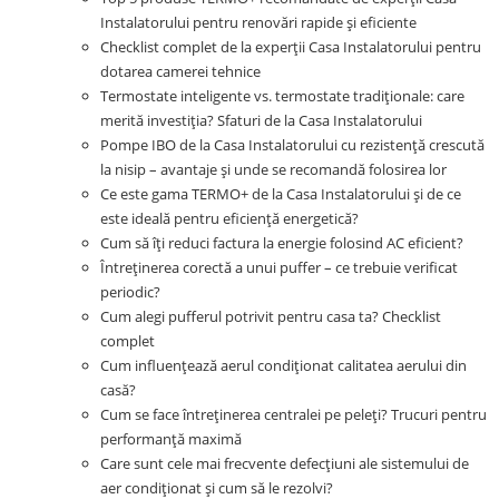
Instalatorului pentru renovări rapide și eficiente
Checklist complet de la experții Casa Instalatorului pentru
dotarea camerei tehnice
Termostate inteligente vs. termostate tradiționale: care
merită investiția? Sfaturi de la Casa Instalatorului
Pompe IBO de la Casa Instalatorului cu rezistență crescută
la nisip – avantaje și unde se recomandă folosirea lor
Ce este gama TERMO+ de la Casa Instalatorului și de ce
este ideală pentru eficiență energetică?
Cum să îți reduci factura la energie folosind AC eficient?
Întreținerea corectă a unui puffer – ce trebuie verificat
periodic?
Cum alegi pufferul potrivit pentru casa ta? Checklist
complet
Cum influențează aerul condiționat calitatea aerului din
casă?
Cum se face întreținerea centralei pe peleți? Trucuri pentru
performanță maximă
Care sunt cele mai frecvente defecțiuni ale sistemului de
aer condiționat și cum să le rezolvi?