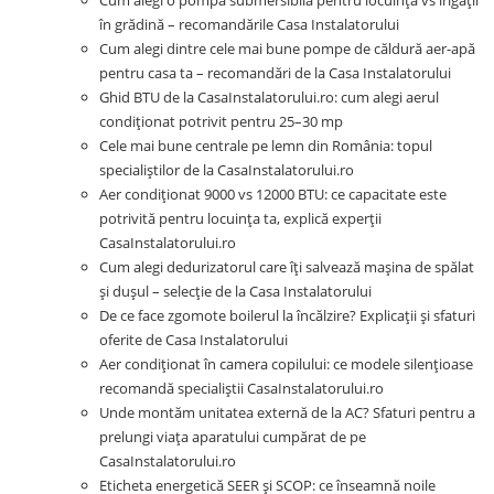
Cum alegi o pompă submersibilă pentru locuință vs irigații
în grădină – recomandările Casa Instalatorului
Cum alegi dintre cele mai bune pompe de căldură aer-apă
pentru casa ta – recomandări de la Casa Instalatorului
Ghid BTU de la CasaInstalatorului.ro: cum alegi aerul
condiționat potrivit pentru 25–30 mp
Cele mai bune centrale pe lemn din România: topul
specialiștilor de la CasaInstalatorului.ro
Aer condiționat 9000 vs 12000 BTU: ce capacitate este
potrivită pentru locuința ta, explică experții
CasaInstalatorului.ro
Cum alegi dedurizatorul care îți salvează mașina de spălat
și dușul – selecție de la Casa Instalatorului
De ce face zgomote boilerul la încălzire? Explicații și sfaturi
oferite de Casa Instalatorului
Aer condiționat în camera copilului: ce modele silențioase
recomandă specialiștii CasaInstalatorului.ro
Unde montăm unitatea externă de la AC? Sfaturi pentru a
prelungi viața aparatului cumpărat de pe
CasaInstalatorului.ro
Eticheta energetică SEER și SCOP: ce înseamnă noile