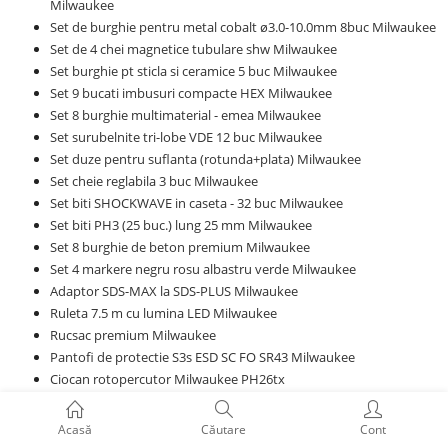
Milwaukee
Set de burghie pentru metal cobalt ø3.0-10.0mm 8buc Milwaukee
Set de 4 chei magnetice tubulare shw Milwaukee
Set burghie pt sticla si ceramice 5 buc Milwaukee
Set 9 bucati imbusuri compacte HEX Milwaukee
Set 8 burghie multimaterial - emea Milwaukee
Set surubelnite tri-lobe VDE 12 buc Milwaukee
Set duze pentru suflanta (rotunda+plata) Milwaukee
Set cheie reglabila 3 buc Milwaukee
Set biti SHOCKWAVE in caseta - 32 buc Milwaukee
Set biti PH3 (25 buc.) lung 25 mm Milwaukee
Set 8 burghie de beton premium Milwaukee
Set 4 markere negru rosu albastru verde Milwaukee
Adaptor SDS-MAX la SDS-PLUS Milwaukee
Ruleta 7.5 m cu lumina LED Milwaukee
Rucsac premium Milwaukee
Pantofi de protectie S3s ESD SC FO SR43 Milwaukee
Ciocan rotopercutor Milwaukee PH26tx
Role taietoare pentru 54 mm pipe cutter Milwaukee PCSSW54
Panza sabie Sawzall b 200x10/14t-5pc Milwaukee
Acasă
Căutare
Cont
PACKOUT suport lateral scule de mana Milwaukee