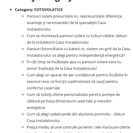
Category:
FOTOVOLATICE
Panouri solare presurizate vs. nepresurizate: diferențe,
avantaje și recomandări de la specialiștii Casa
Instalatorului
Cum se montează panouri solare cu tuburi vidate: sfaturi
de la instalatorii Casa Instalatorului
Panouri fotovoltaice cu baterii vs. sistem on-grid de la Casa
Instalatorului: ce alegi pentru independență energetică?
În cât timp se încălzește apa cu panouri solare vara vs.
iarna? Explicații de la Casa Instalatorului
Cum alegi un aparat de aer condiționat pentru încălzire în
sezonul rece: ce funcții suplimentare să cauți pentru
confortul casei tale
Cum să soliciți oferte personalizate pentru pompe de
căldură pe baza dimensiunii casei tale și nevoilor
energetice
Cum să alegi radiatoarele din aluminiu potrivite – sfaturi
Casa Instalatorului
Prețul mediu al unei centrale pe lemn: cele mai bune oferte