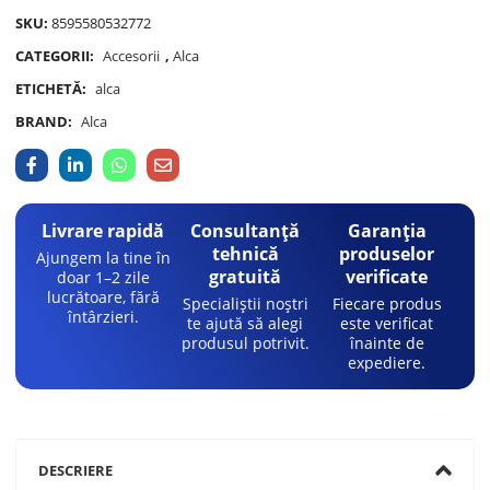
SKU:
8595580532772
CATEGORII:
Accesorii
,
Alca
ETICHETĂ:
alca
BRAND:
Alca
Livrare rapidă
Consultanță
Garanția
tehnică
produselor
Ajungem la tine în
gratuită
verificate
doar 1–2 zile
lucrătoare, fără
Specialiștii noștri
Fiecare produs
întârzieri.
te ajută să alegi
este verificat
produsul potrivit.
înainte de
expediere.
DESCRIERE