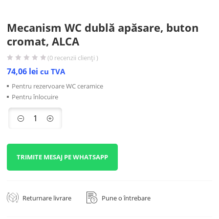
Mecanism WC dublă apăsare, buton
cromat, ALCA
(
0
recenzii clienți )
74,06
lei
cu TVA
Pentru rezervoare WC ceramice
Pentru înlocuire
TRIMITE MESAJ PE WHATSAPP
Returnare livrare
Pune o întrebare