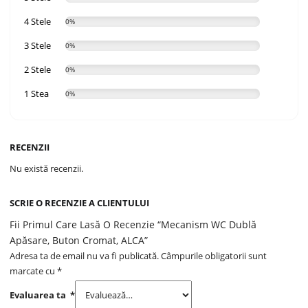
4 Stele
0%
3 Stele
0%
2 Stele
0%
1 Stea
0%
RECENZII
Nu există recenzii.
SCRIE O RECENZIE A CLIENTULUI
Fii Primul Care Lasă O Recenzie “Mecanism WC Dublă
Apăsare, Buton Cromat, ALCA”
Adresa ta de email nu va fi publicată.
Câmpurile obligatorii sunt
marcate cu
*
Evaluarea ta
*