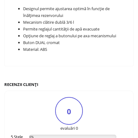
Designul permite ajustarea optimă în funcție de
înălțimea rezervorului
Mecanism clătire dublă 3/6 l
Permite reglajul cantității de apă evacuate
Opțiune de reglaj a butonului pe axa mecanismului
Buton DUAL cromat
Material: ABS
RECENZII CLIENȚI
0
evaluări 0
5 Stele
0%