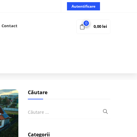
Autentificare
0
Contact
0,00
lei
Căutare
Categorii