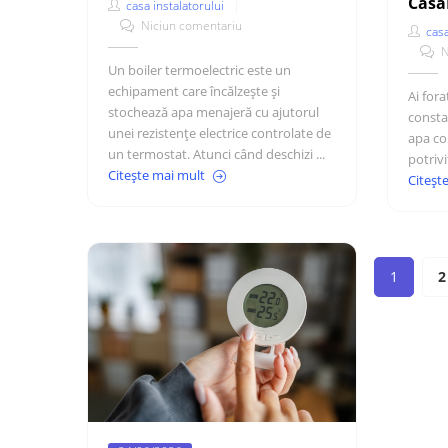
Casa
casa instalatorului
Niciun comentariu
casa
N
Un boiler termoelectric este un
echipament care încălzește și
Ai fora
stochează apa menajeră cu ajutorul
consta
unei rezistențe electrice controlate de
apa co
un termostat. Atunci când deschizi ...
potrivi
Citește mai mult
Citeșt
1
2