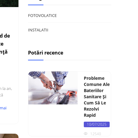
FOTOVOLATICE
INSTALATII
id de
ce
nță
Potări recence
Probleme
Comune Ale
n la an,
Bateriilor
tă
Sanitare Și
Cum Să Le
 mai
Rezolvi
Rapid
10/07/2025
12540