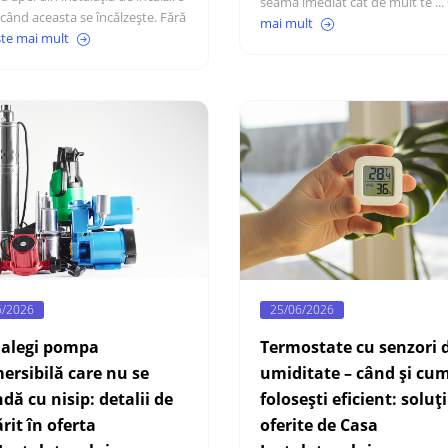
seama imediat cât de mult te ...
 când aceasta se încălzește. Fără
mai mult
ște mai mult
6/2026
25/06/2026
alegi pompa
Termostate cu senzori 
ersibilă care nu se
umiditate – când și cum
dă cu nisip: detalii de
folosești eficient: soluți
it în oferta
oferite de Casa