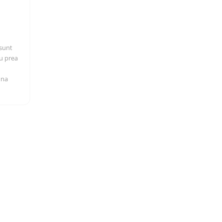
 sunt
au prea
una