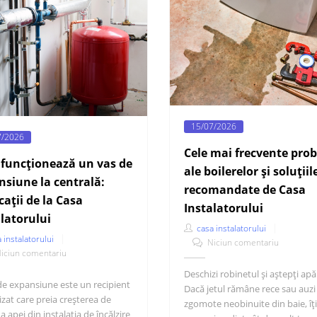
15/07/2026
7/2026
Cele mai frecvente pro
funcționează un vas de
ale boilerelor și soluțiil
nsiune la centrală:
recomandate de Casa
cații de la Casa
Instalatorului
latorului
casa instalatorului
 instalatorului
Niciun comentariu
iciun comentariu
Deschizi robinetul și aștepți apă
de expansiune este un recipient
Dacă jetul rămâne rece sau auzi
izat care preia creșterea de
zgomote neobinuite din baie, îți
 apei din instalația de încălzire