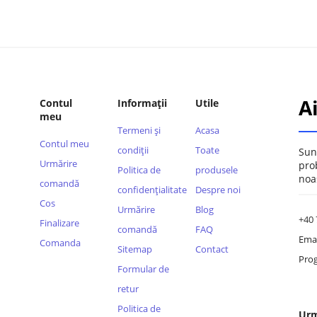
A
Contul
Informații
Utile
meu
Termeni și
Acasa
Contul meu
condiții
Toate
Sun
Urmărire
pro
Politica de
produsele
noa
comandă
confidențialitate
Despre noi
Cos
Urmărire
Blog
+40 
Finalizare
comandă
FAQ
Emai
Comanda
Sitemap
Contact
Prog
Formular de
retur
Politica de
Urm