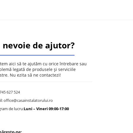
i nevoie de ajutor?
tem aici să te ajutăm cu orice întrebare sau
blemă legată de produsele și serviciile
stre. Nu ezita să ne contactezi!
745 627 524
l:
office@casainstalatorului.ro
ram de lucru:
Luni – Vineri 09:00-17:00
0
ărește-ne: