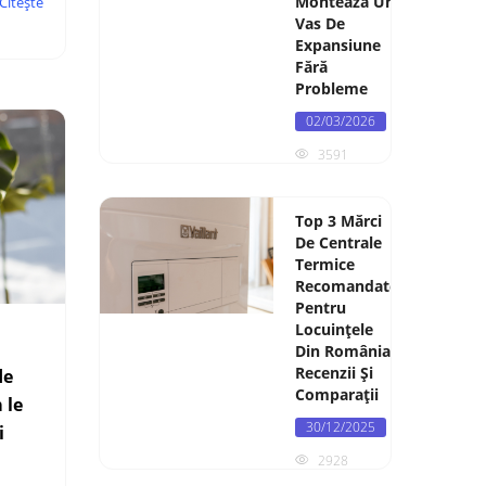
Montează Un
Citește
Vas De
Expansiune
Fără
Probleme
02/03/2026
3591
Top 3 Mărci
De Centrale
Termice
Recomandate
Pentru
Locuințele
Din România:
Recenzii Și
de
Comparații
 le
30/12/2025
i
2928