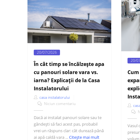
20/07/2026
20/0
În cât timp se încălzește apa
Cum 
cu panouri solare vara vs.
expa
iarna? Explicații de la Casa
expli
Instalatorului
Insta
casa instalatorului
Niciun comentariu
casa
N
Dacă ai instalat panouri solare sau te
gândești să faci acest pas, probabil
Vasul 
vrei un răspuns clar: cât durează până
presur
ai apă caldă vara ...
Citește mai mult
volum a