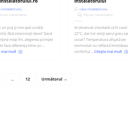
Instalatorului.ro
Instalatorului
 instalatorului
casa instalatorului
iciun comentariu
Niciun comentariu
t un puț și vrei apă curată,
Ai observat vreodată că în casă
ntă, fără intervenții dese? Dacă
22°C, dar tot simți aerul greu s
nține nisip fin, alegerea pompei
uscat? Temperatura afișată pe
te face diferența între un ...
termostat nu reflectă întotdea
e mai mult
confortul ...
Citește mai mult
…
12
Următorul →