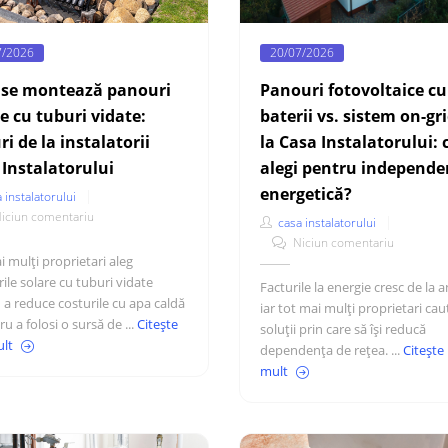
20/07/2026
7/2026
Panouri fotovoltaice cu
se montează panouri
baterii vs. sistem on-gr
e cu tuburi vidate:
la Casa Instalatorului: 
ri de la instalatorii
alegi pentru independe
 Instalatorului
energetică?
 instalatorului
iciun comentariu
casa instalatorului
Niciun comentariu
i mulți proprietari aleg
ile solare cu tuburi vidate
Facturile la energie cresc de la a
 a reduce costurile cu apa caldă
iar tot mai mulți proprietari cau
ru a folosi o sursă de ...
Citește
soluții prin care să își reducă
ult
dependența de rețea. ...
Citește
mult