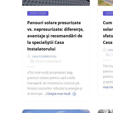
20/07/2026
20/0
Panouri solare presurizate
Cum 
vs. nepresurizate: diferențe,
solar
avantaje și recomandări de
sfatu
la specialiștii Casa
Casa
Instalatorului
casa
N
casa instalatorului
Niciun comentariu
Tot ma
panour
vTot mai mulți proprietari aleg
pentru
panouri solare pentru apă caldă
și pent
menajeră, iar interesul a crescut pe
mai m
fondul costurilor ridicate la energie și
al dorinței ...
Citește mai mult