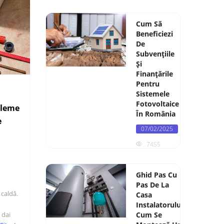
Cum Să
Beneficiezi
De
Subvențiile
Și
Finanțările
Pentru
Sistemele
Fotovoltaice
bleme
În România
e
07/02/2025
7455
Ghid Pas Cu
Pas De La
 caldă.
Casa
Instalatorului:
Cum Se
 dai