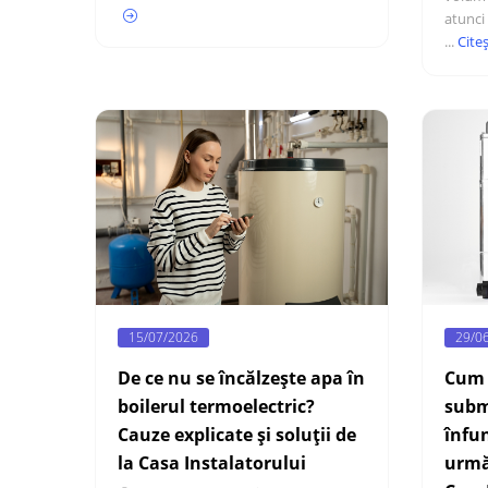
atunci
...
Cite
15/07/2026
29/0
De ce nu se încălzește apa în
Cum 
boilerul termoelectric?
subm
Cauze explicate și soluții de
înfun
la Casa Instalatorului
urmăr