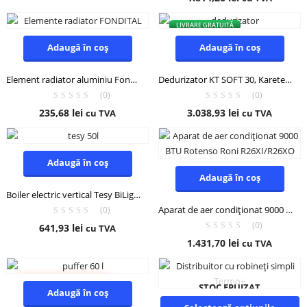
LIVRARE GRATUITĂ
Adaugă în coș
Adaugă în coș
Element radiator aluminiu Fondital AL 1200 – element individual
Dedurizator KT SOFT 30, Karetech
(0)
(0)
235,68
lei
3.038,93
lei
cu TVA
cu TVA
Adaugă în coș
Adaugă în coș
Boiler electric vertical Tesy BiLight 50L
Aparat de aer condiționat 9000 BTU Rotenso Roni R26XI/R26XO
(0)
(0)
641,93
lei
cu TVA
1.431,70
lei
cu TVA
STOC EPUIZAT
VARA RENOVĂRILOR
Adaugă în coș