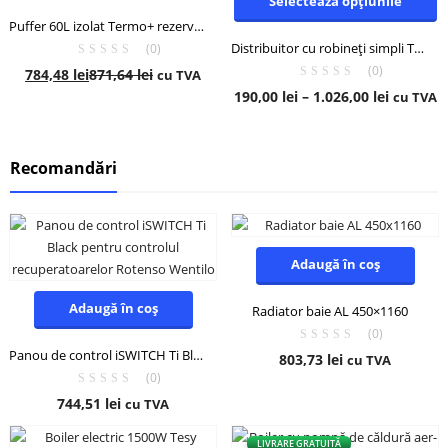
Selectează opțiunile
Puffer 60L izolat Termo+ rezervor de acumulare vertical
Distribuitor cu robineți simpli Termo+
(0)
(0)
784,48
lei
871,64
lei
cu TVA
190,00
lei
–
1.026,00
lei
cu TVA
- 10%
Recomandări
Adaugă în coș
Adaugă în coș
Radiator baie AL 450×1160
(0)
Panou de control iSWITCH Ti Black pentru controlul recuperatoarelor Rotenso Wentilo
803,73
lei
cu TVA
(0)
744,51
lei
cu TVA
LIVRARE GRATUITĂ