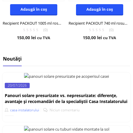
Adaugă în coș
Adaugă în coș
Recipient PACKOUT 1005 ml rosu Milwaukee
Recipient PACKOUT 740 ml rosu Milwaukee
(0)
(0)
150,00
lei
150,00
lei
cu TVA
cu TVA
Noutăți
20/07/2026
Panouri solare presurizate vs. nepresurizate: diferențe,
avantaje și recomandări de la specialiștii Casa Instalatorului
casa instalatorului
Niciun comentariu