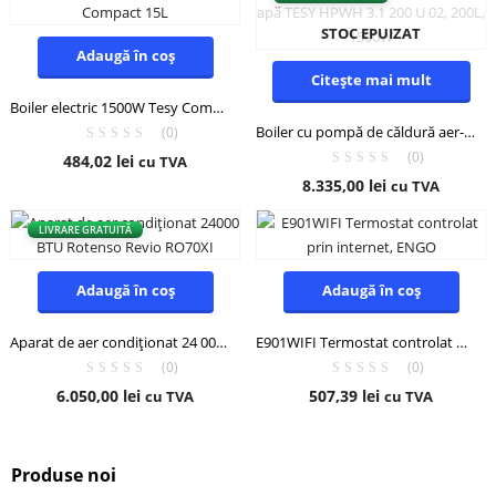
STOC EPUIZAT
Adaugă în coș
Citește mai mult
Boiler electric 1500W Tesy Compact 15L
Boiler cu pompă de căldură aer-apă TESY HPWH 3.1 200 U 02, 200L, 1500W
(0)
(0)
484,02
lei
cu TVA
8.335,00
lei
cu TVA
LIVRARE GRATUITĂ
Adaugă în coș
Adaugă în coș
Aparat de aer condiționat 24 000 BTU Rotenso Revio RO70XI
E901WIFI Termostat controlat prin internet, ENGO
(0)
(0)
6.050,00
lei
507,39
lei
cu TVA
cu TVA
Produse noi