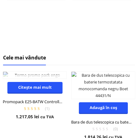
Cele mai vândute
STOC EPUIZAT
Citește mai mult
Promopack E25-BATW Controller x 3buc alb + ETRV-M30 x 3buc + EGATEZB Internet Gateway x 1buc gratuit
Adaugă în coș
(
1
)
Evaluat la
5.00
1.217,05
lei
cu TVA
din 5
Bara de dus telescopica cu baterie termostatata monocomanda negru Boet 44431/N
(0)
1.814,26
lei
cu TVA