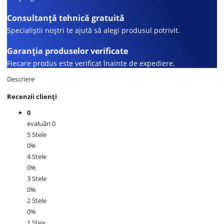
Consultanță tehnică gratuită
Specialiștii noștri te ajută să alegi produsul potrivit.
Garanția produselor verificate
Fiecare produs este verificat înainte de expediere.
Descriere
Recenzii clienți
0
evaluări 0
5 Stele
0%
4 Stele
0%
3 Stele
0%
2 Stele
0%
1 Stea