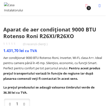
0
Aparat de aer condiționat 9000 BTU
Rotenso Roni R26XI/R26XO
(
0
recenzii clienți )
1.431,70
lei
cu TVA
Aer condiționat 9000 BTU Rotenso Roni, Inverter, Wi-Fi, clasa A++. Ideal
pentru camere până în 45 mp. Silențios, economic, cu funcții Smart.
Perfect pentru confort pe tot parcursul anului.
Pentru acest produs
prețul transportului variază în funcție de regiune iar după
plasarea comenzii veți fi contactat în acest sens.
La prețul produsului se adaugă valoarea timbrului verde de
36.30 lei cu TVA.