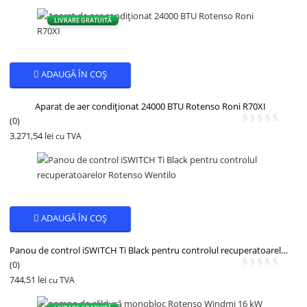
LIVRARE GRATUITĂ
ADAUGĂ ÎN COȘ
Aparat de aer condiționat 24000 BTU Rotenso Roni R70XI
(0)
3.271,54
lei
cu TVA
ADAUGĂ ÎN COȘ
Panou de control iSWITCH Ti Black pentru controlul recuperatoarelor Rotenso Wentilo
(0)
744,51
lei
cu TVA