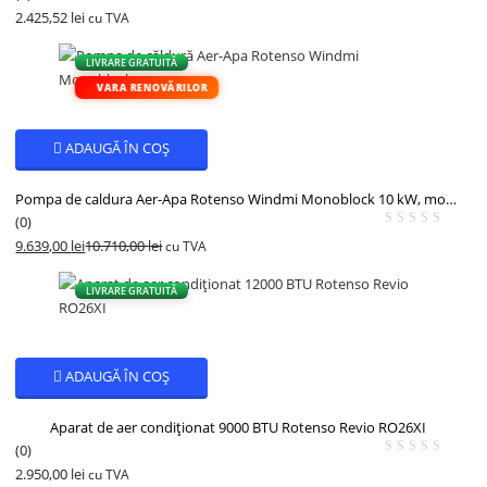
2.425,52
lei
cu TVA
LIVRARE GRATUITĂ
VARA RENOVĂRILOR
ADAUGĂ ÎN COȘ
Pompa de caldura Aer-Apa Rotenso Windmi Monoblock 10 kW, monofazata, A+++
(0)
9.639,00
lei
10.710,00
lei
cu TVA
- 10%
LIVRARE GRATUITĂ
ADAUGĂ ÎN COȘ
Aparat de aer condiționat 9000 BTU Rotenso Revio RO26XI
(0)
2.950,00
lei
cu TVA