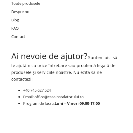
Toate produsele
Despre noi
Blog
FAQ
Contact
Ai nevoie de ajutor?
Suntem aici să
te ajutăm cu orice întrebare sau problemă legată de
produsele și serviciile noastre. Nu ezita să ne
contactezi!
+40 745 627 524
Email:
office@casainstalatorului.ro
Program de lucru:
Luni – Vineri 09:00-17:00