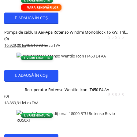
LIVRARE GRATUITĂ
VARA RENOVĂRILOR
ADAUGĂ ÎN COȘ
Pompa de caldura Aer-Apa Rotenso Windmi Monoblock 16 kW, Trifazata, A+++
(0)
16.929,00
lei
18.810,93
lei
cu TVA
- 10%
LIVRARE GRATUITĂ
ADAUGĂ ÎN COȘ
Recuperator Rotenso Wentilo Icon IT450 E4 AA
(0)
18.869,91
lei
cu TVA
LIVRARE GRATUITĂ