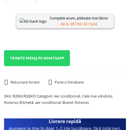
Cumpără acum, plătește mai târziu
de la 367.92 LEI / lună
TRIMITE MESAJ PE WHATSAPP
Returnare livrare
Pune o întrebare
SKU:
R26XI/R26XO
Categorii:
Aer condiționat
,
Cele mai vândute
,
Rotenso
Etichetă:
aer conditionat
Brand:
Rotenso
Livrare rapidă
Ajungem la tine în doar 1–2 zile lucrătoare, fără întârzieri.