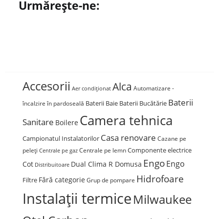
Urmărește-ne:
Accesorii
Alca
Automatizare -
Aer condiționat
Baterii
Baterii Baie
Baterii Bucătărie
încalzire în pardoseală
Camera tehnica
Sanitare
Boilere
Casa renovare
Campionatul Instalatorilor
Cazane pe
Componente electrice
peleți
Centrale pe lemn
Centrale pe gaz
Engo
Engo
Cot
Dual Clima R Domusa
Distribuitoare
Hidrofoare
Fără categorie
Filtre
Grup de pompare
Instalații termice
Milwaukee