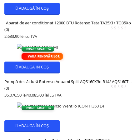
ADAUGĂ ÎN COȘ
Aparat de aer condiționat 12000 BTU Rotenso Teta TA35Xi / TO35Xo
(0)
2.633,90
lei
cu TVA
LIVRARE GRATUITĂ
VARA RENOVĂRILOR
ADAUGĂ ÎN COȘ
Pompă de căldură Rotenso Aquami Split AQS160X3o R14/ AQS160T240X13i R14 (unitate exterioară și interioară)
(0)
36.076,50
lei
40.085,00
lei
cu TVA
- 10%
LIVRARE GRATUITĂ
ADAUGĂ ÎN COȘ