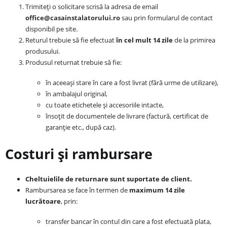
Trimiteți o solicitare scrisă la adresa de email
office@casainstalatorului.ro
sau prin formularul de contact
disponibil pe site.
Returul trebuie să fie efectuat
în cel mult 14 zile
de la primirea
produsului.
Produsul returnat trebuie să fie:
în aceeași stare în care a fost livrat (fără urme de utilizare),
în ambalajul original,
cu toate etichetele și accesoriile intacte,
însoțit de documentele de livrare (factură, certificat de
garanție etc., după caz).
Costuri și rambursare
Cheltuielile de returnare sunt suportate de client.
Rambursarea se face în termen de
maximum 14 zile
lucrătoare
, prin:
transfer bancar în contul din care a fost efectuată plata,