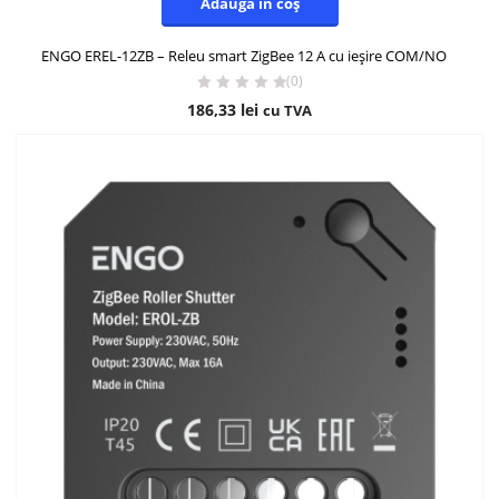
Adaugă în coș
ENGO EREL-12ZB – Releu smart ZigBee 12 A cu ieșire COM/NO
(0)
186,33
lei
cu TVA