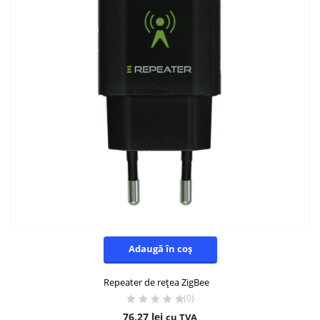
Adaugă în coș
Repeater de rețea ZigBee
(0)
76,27
lei
cu TVA