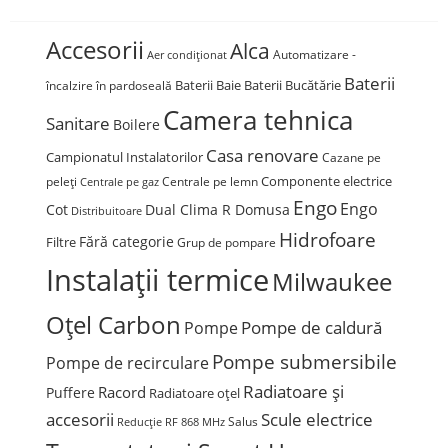
Accesorii
Alca
Automatizare -
Aer condiționat
Baterii
Baterii Baie
Baterii Bucătărie
încalzire în pardoseală
Camera tehnica
Sanitare
Boilere
Casa renovare
Campionatul Instalatorilor
Cazane pe
Componente electrice
peleți
Centrale pe lemn
Centrale pe gaz
Engo
Engo
Cot
Dual Clima R Domusa
Distribuitoare
Hidrofoare
Fără categorie
Filtre
Grup de pompare
Instalații termice
Milwaukee
Oțel Carbon
Pompe de caldură
Pompe
Pompe submersibile
Pompe de recirculare
Radiatoare și
Racord
Puffere
Radiatoare oțel
accesorii
Scule electrice
Salus
Reducție
RF 868 MHz