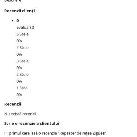
Recenzii clienți
0
evaluări 0
5 Stele
0%
4 Stele
0%
3 Stele
0%
2 Stele
0%
1 Stea
0%
Recenzii
Nu există recenzii.
Scrie o recenzie a clientului
Fii primul care lasă o recenzie “Repeater de rețea ZigBee”