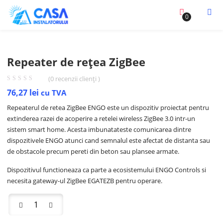
0
Repeater de rețea ZigBee
(
0
recenzii clienți )
76,27
lei
cu TVA
Repeaterul de retea ZigBee ENGO este un dispozitiv proiectat pentru
extinderea razei de acoperire a retelei wireless ZigBee 3.0 intr-un
sistem smart home. Acesta imbunatateste comunicarea dintre
dispozitivele ENGO atunci cand semnalul este afectat de distanta sau
de obstacole precum pereti din beton sau plansee armate.
Dispozitivul functioneaza ca parte a ecosistemului ENGO Controls si
necesita gateway-ul ZigBee EGATEZB pentru operare.