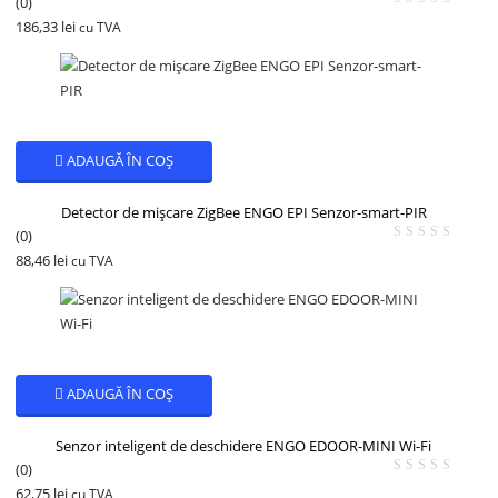
(0)
186,33
lei
cu TVA
ADAUGĂ ÎN COȘ
Detector de mișcare ZigBee ENGO EPI Senzor-smart-PIR
(0)
88,46
lei
cu TVA
ADAUGĂ ÎN COȘ
Senzor inteligent de deschidere ENGO EDOOR-MINI Wi-Fi
(0)
62,75
lei
cu TVA