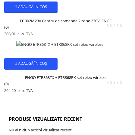
ADAUGĂ ÎN COȘ
ECB02M230 Centru de comanda 2 zone 230V, ENGO
(0)
303,01
lei
cu TVA
ADAUGĂ ÎN COȘ
ENGO ETR868TX + ETR868RX set releu wireless
(0)
264,20
lei
cu TVA
PRODUSE VIZUALIZATE RECENT
Nu ai niciun articol vizualizat recent.