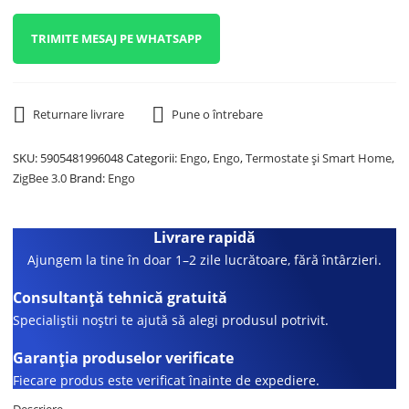
TRIMITE MESAJ PE WHATSAPP
Returnare livrare
Pune o întrebare
SKU:
5905481996048
Categorii:
Engo
,
Engo
,
Termostate și Smart Home
,
ZigBee 3.0
Brand:
Engo
Livrare rapidă
Ajungem la tine în doar 1–2 zile lucrătoare, fără întârzieri.
Consultanță tehnică gratuită
Specialiștii noștri te ajută să alegi produsul potrivit.
Garanția produselor verificate
Fiecare produs este verificat înainte de expediere.
Descriere