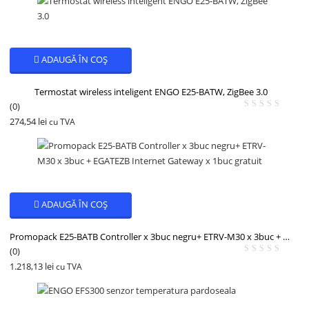
ADAUGĂ ÎN COȘ
Termostat wireless inteligent ENGO E25-BATW, ZigBee 3.0
(0)
274,54
lei
cu TVA
ADAUGĂ ÎN COȘ
Promopack E25-BATB Controller x 3buc negru+ ETRV-M30 x 3buc + EGATEZB Internet Gateway x 1buc gratuit
(0)
1.218,13
lei
cu TVA