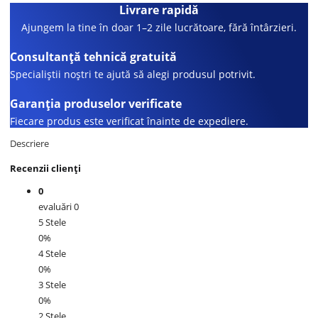
Livrare rapidă
Ajungem la tine în doar 1–2 zile lucrătoare, fără întârzieri.
Consultanță tehnică gratuită
Specialiștii noștri te ajută să alegi produsul potrivit.
Garanția produselor verificate
Fiecare produs este verificat înainte de expediere.
Descriere
Recenzii clienți
0
evaluări 0
5 Stele
0%
4 Stele
0%
3 Stele
0%
2 Stele