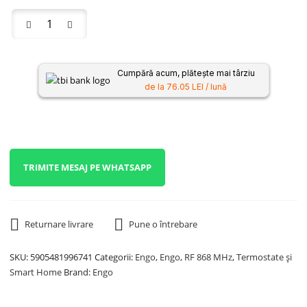
Cumpără acum, plătește mai târziu
de la 76.05 LEI / lună
TRIMITE MESAJ PE WHATSAPP
Returnare livrare
Pune o întrebare
SKU:
5905481996741
Categorii:
Engo
,
Engo
,
RF 868 MHz
,
Termostate și
Smart Home
Brand:
Engo