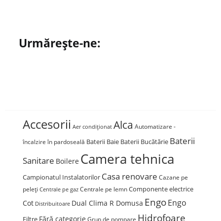
Urmărește-ne:
Accesorii
Alca
Automatizare -
Aer condiționat
Baterii
Baterii Baie
Baterii Bucătărie
încalzire în pardoseală
Camera tehnica
Sanitare
Boilere
Casa renovare
Campionatul Instalatorilor
Cazane pe
Componente electrice
peleți
Centrale pe lemn
Centrale pe gaz
Engo
Engo
Cot
Dual Clima R Domusa
Distribuitoare
Hidrofoare
Fără categorie
Filtre
Grup de pompare