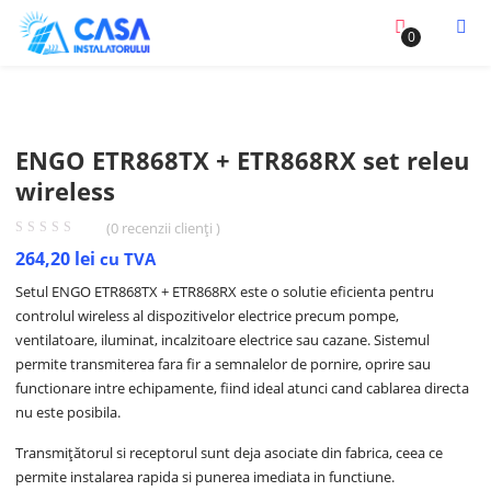
0
ENGO ETR868TX + ETR868RX set releu
wireless
(
0
recenzii clienți )
264,20
lei
cu TVA
Setul ENGO ETR868TX + ETR868RX este o solutie eficienta pentru
controlul wireless al dispozitivelor electrice precum pompe,
ventilatoare, iluminat, incalzitoare electrice sau cazane. Sistemul
permite transmiterea fara fir a semnalelor de pornire, oprire sau
functionare intre echipamente, fiind ideal atunci cand cablarea directa
nu este posibila.
Transmițătorul si receptorul sunt deja asociate din fabrica, ceea ce
permite instalarea rapida si punerea imediata in functiune.