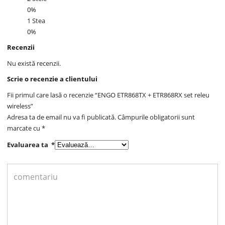
0%
1 Stea
0%
Recenzii
Nu există recenzii.
Scrie o recenzie a clientului
Fii primul care lasă o recenzie “ENGO ETR868TX + ETR868RX set releu
wireless”
Adresa ta de email nu va fi publicată.
Câmpurile obligatorii sunt
marcate cu
*
Evaluarea ta
*