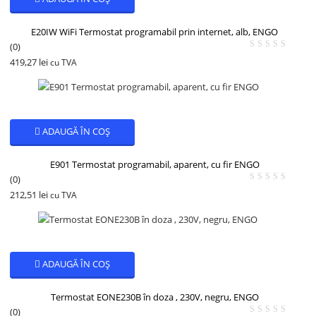
E20IW WiFi Termostat programabil prin internet, alb, ENGO
(0)
419,27
lei
cu TVA
ADAUGĂ ÎN COȘ
E901 Termostat programabil, aparent, cu fir ENGO
(0)
212,51
lei
cu TVA
ADAUGĂ ÎN COȘ
Termostat EONE230B în doza , 230V, negru, ENGO
(0)