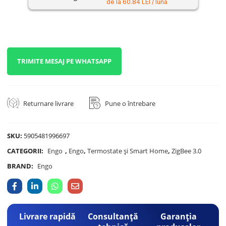
de la 60.84 LEI / lună
TRIMITE MESAJ PE WHATSAPP
Returnare livrare
Pune o întrebare
SKU:
5905481996697
CATEGORII:
Engo
,
Engo
,
Termostate și Smart Home
,
ZigBee 3.0
BRAND:
Engo
Livrare rapidă
Consultanță
Garanția