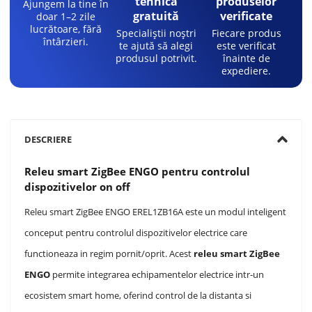
tehnică
produselor
Ajungem la tine în
gratuită
verificate
doar 1–2 zile
lucrătoare, fără
Specialiștii noștri
Fiecare produs
întârzieri.
te ajută să alegi
este verificat
produsul potrivit.
înainte de
expediere.
DESCRIERE
Releu smart ZigBee ENGO pentru controlul
dispozitivelor on off
Releu smart ZigBee ENGO EREL1ZB16A este un modul inteligent
conceput pentru controlul dispozitivelor electrice care
functioneaza in regim pornit/oprit. Acest
releu smart ZigBee
ENGO
permite integrarea echipamentelor electrice intr-un
ecosistem smart home, oferind control de la distanta si