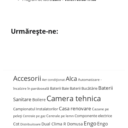
Urmărește-ne:
Accesorii
Alca
Automatizare -
Aer condiționat
Baterii
Baterii Baie
Baterii Bucătărie
încalzire în pardoseală
Camera tehnica
Sanitare
Boilere
Casa renovare
Campionatul Instalatorilor
Cazane pe
Componente electrice
peleți
Centrale pe lemn
Centrale pe gaz
Engo
Engo
Cot
Dual Clima R Domusa
Distribuitoare