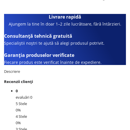
Livrare rapidă
Ajungem la tine în doar 1–2 zile lucrătoare, fără întârzieri.
Consultanță tehnică gratuită
Specialiștii noștri te ajută să alegi produsul potrivit.
Garanția produselor verificate
Fiecare produs este verificat înainte de expediere.
Descriere
Recenzii clienți
0
evaluări 0
5 Stele
0%
4 Stele
0%
3 Stele