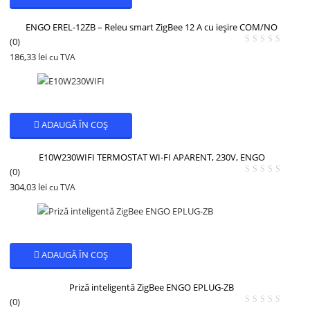
ENGO EREL-12ZB – Releu smart ZigBee 12 A cu ieșire COM/NO
(0)
186,33
lei
cu TVA
ADAUGĂ ÎN COȘ
E10W230WIFI TERMOSTAT WI-FI APARENT, 230V, ENGO
(0)
304,03
lei
cu TVA
ADAUGĂ ÎN COȘ
Priză inteligentă ZigBee ENGO EPLUG-ZB
(0)