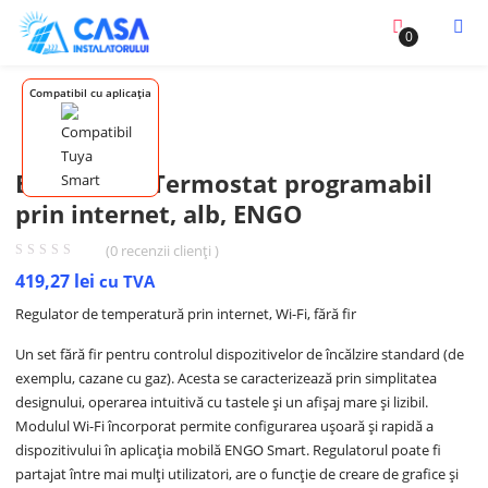
0
Compatibil cu aplicația
E20IW WiFi Termostat programabil
prin internet, alb, ENGO
(
0
recenzii clienți )
419,27
lei
cu TVA
Regulator de temperatură prin internet, Wi-Fi, fără fir
Un set fără fir pentru controlul dispozitivelor de încălzire standard (de
exemplu, cazane cu gaz). Acesta se caracterizează prin simplitatea
designului, operarea intuitivă cu tastele și un afișaj mare și lizibil.
Modulul Wi-Fi încorporat permite configurarea ușoară și rapidă a
dispozitivului în aplicația mobilă ENGO Smart. Regulatorul poate fi
partajat între mai mulți utilizatori, are o funcție de creare de grafice și