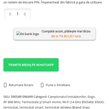
un sistem de blocare PIN. Împerecheat din fabrică și gata de utilizare.
Cumpără acum, plătește mai târziu
de la 114.82 LEI / lună
TRIMITE MESAJ PE WHATSAPP
Returnare livrare
Pune o întrebare
SKU:
5905481996499
Categorii:
Campionatul Instalatorilor
,
Engo
,
RF 868 MHz
,
Termostate și Smart Home
,
Wi-Fi 2.4 GHz
Etichete:
ENGO
,
termostat
,
termostat smart
,
termostat wireless
Brand:
Engo