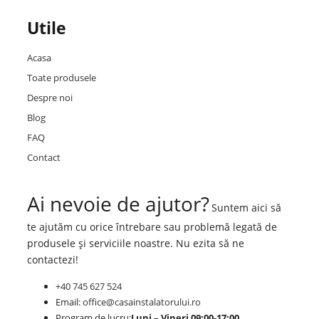
Utile
Acasa
Toate produsele
Despre noi
Blog
FAQ
Contact
Ai nevoie de ajutor?
Suntem aici să
te ajutăm cu orice întrebare sau problemă legată de
produsele și serviciile noastre. Nu ezita să ne
contactezi!
+40 745 627 524
Email:
office@casainstalatorului.ro
Program de lucru:
Luni – Vineri 09:00-17:00