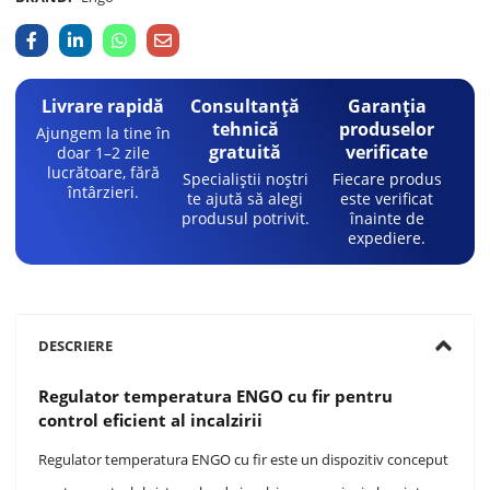
Livrare rapidă
Consultanță
Garanția
tehnică
produselor
Ajungem la tine în
gratuită
verificate
doar 1–2 zile
lucrătoare, fără
Specialiștii noștri
Fiecare produs
întârzieri.
te ajută să alegi
este verificat
produsul potrivit.
înainte de
expediere.
DESCRIERE
Regulator temperatura ENGO cu fir pentru
control eficient al incalzirii
Regulator temperatura ENGO cu fir este un dispozitiv conceput