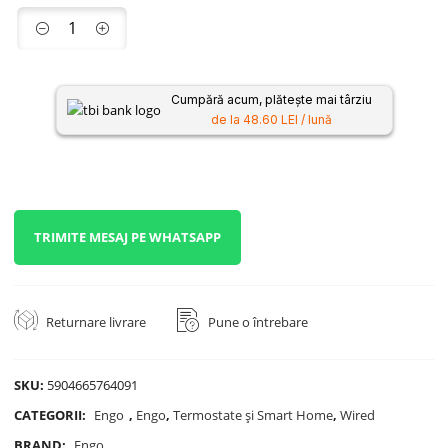
Cumpără acum, plătește mai târziu
de la 48.60 LEI / lună
TRIMITE MESAJ PE WHATSAPP
Returnare livrare
Pune o întrebare
SKU:
5904665764091
CATEGORII:
Engo
,
Engo
,
Termostate și Smart Home
,
Wired
BRAND:
Engo