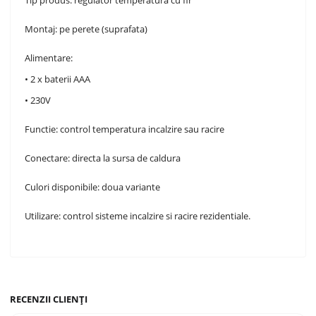
Tip produs: regulator temperatura cu fir
Montaj: pe perete (suprafata)
Alimentare:
• 2 x baterii AAA
• 230V
Functie: control temperatura incalzire sau racire
Conectare: directa la sursa de caldura
Culori disponibile: doua variante
Utilizare: control sisteme incalzire si racire rezidentiale.
RECENZII CLIENȚI