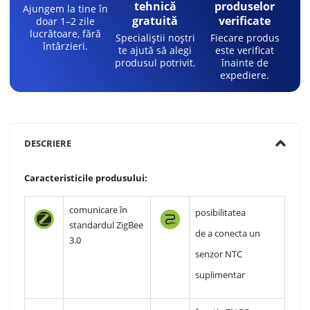
tehnică
produselor
Ajungem la tine în
gratuită
verificate
doar 1–2 zile
lucrătoare, fără
Specialiștii noștri
Fiecare produs
întârzieri.
te ajută să alegi
este verificat
produsul potrivit.
înainte de
expediere.
DESCRIERE
Caracteristicile produsului:
comunicare în
posibilitatea
standardul ZigBee
de a conecta un
3.0
senzor NTC
suplimentar