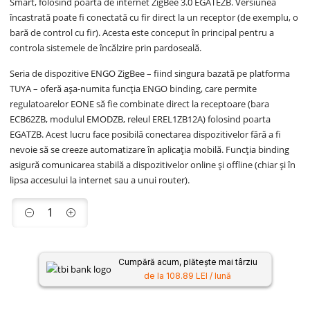
Smart, folosind poarta de internet ZigBee 3.0 EGATEZB. Versiunea
încastrată poate fi conectată cu fir direct la un receptor (de exemplu, o
bară de control cu fir). Acesta este conceput în principal pentru a
controla sistemele de încălzire prin pardoseală.
Seria de dispozitive ENGO ZigBee – fiind singura bazată pe platforma
TUYA – oferă așa-numita funcția ENGO binding, care permite
regulatoarelor EONE să fie combinate direct la receptoare (bara
ECB62ZB, modulul EMODZB, releul EREL1ZB12A) folosind poarta
EGATZB. Acest lucru face posibilă conectarea dispozitivelor fără a fi
nevoie să se creeze automatizare în aplicația mobilă. Funcția binding
asigură comunicarea stabilă a dispozitivelor online și offline (chiar și în
lipsa accesului la internet sau a unui router).
Cumpără acum, plătește mai târziu
de la 108.89 LEI / lună