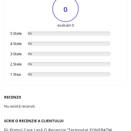
0
evaluări 0
5 Stele
0%
4 Stele
0%
3 Stele
0%
2 Stele
0%
1 Stea
0%
RECENZII
Nu există recenzii.
SCRIE O RECENZIE A CLIENTULUI
Fii Primul Care Lasă O Recenzie “Termostat EONEBATW,