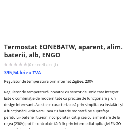
Termostat EONEBATW, aparent, alim.
baterii, alb, ENGO
(
0
recenzii clienți )
395,54
lei
cu TVA
Regulator de temperatură prin internet ZigBee, 230V
Regulator de temperatură inovator cu senzor de umiditate integrat.
Este o combinație de modernitate cu precizie de funcționare și un
design interesant. Acesta se caracterizează prin simplitatea instalării și
a funcționării. Atât versiunea cu baterie montată pe suprafața
peretului (baterie litiu-ion încorporată), cât și cea cu alimentare de la
rețea (230V) pot fi controlate fără fir prin intermediul aplicației ENGO