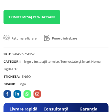
TRIMITE MESAJ PE WHATSAPP
Returnare livrare
Pune o întrebare
SKU:
5904665764152
CATEGORII:
Engo
,
Instalații termice
,
Termostate și Smart Home
,
ZigBee 3.0
ETICHETĂ:
ENGO
BRAND:
Engo
Livrare rapidă
Consultanță
Garanția