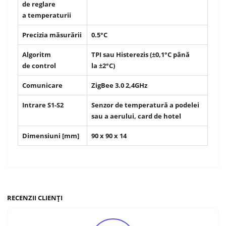
de reglare
a temperaturii
Precizia măsurării
0.5°C
Algoritm
TPI sau Histerezis (±0,1°C până
de control
la ±2°C)
Comunicare
ZigBee 3.0 2,4GHz
Intrare S1-S2
Senzor de temperatură a podelei
sau a aerului, card de hotel
Dimensiuni [mm]
90 x 90 x 14
RECENZII CLIENȚI