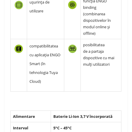
funcția ENGO
ușurința de
binding
utilizare
(combinarea
dispozitivelor în
modul online și
offline)
posibilitatea
compatibilitatea
de a partaja
cu aplicația ENGO
dispozitive cu mai
Smart (în
mulți utilizatori
tehnologia Tuya
Cloud)
Alimentare
Baterie Li-Ion 3,7 V încorporată
Interval
5°C – 45°C