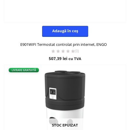
Adaugă în coș
E901WIFI Termostat controlat prin internet, ENGO
(0)
507,39
lei
cu TVA
LIVRARE GRATUITĂ
STOC EPUIZAT