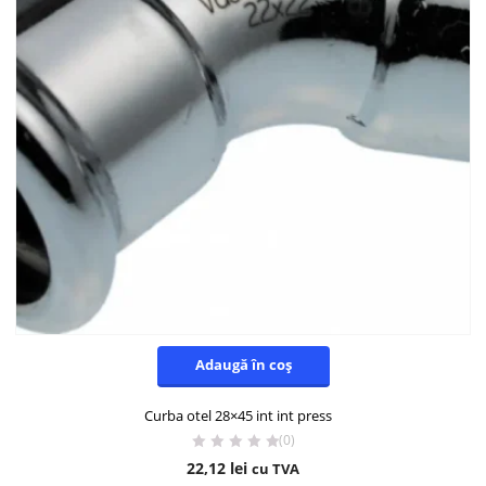
Adaugă în coș
Curba otel 28×45 int int press
(0)
22,12
lei
cu TVA