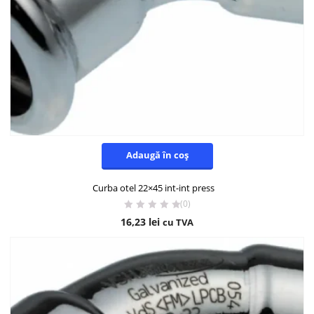
Adaugă în coș
Curba otel 22×45 int-int press
(0)
16,23
lei
cu TVA