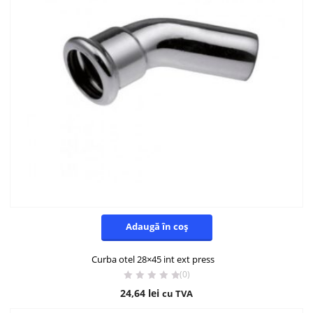
Adaugă în coș
Curba otel 28×45 int ext press
(0)
24,64
lei
cu TVA