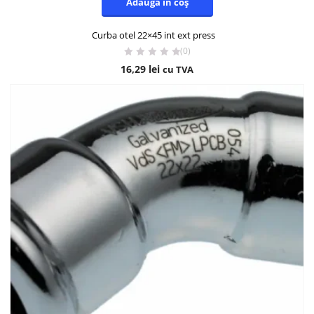
Adaugă în coș
Curba otel 22×45 int ext press
(0)
16,29
lei
cu TVA