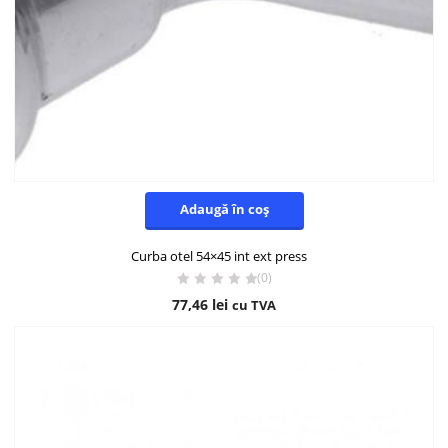
Adaugă în coș
Curba otel 54×45 int ext press
(0)
77,46
lei
cu TVA