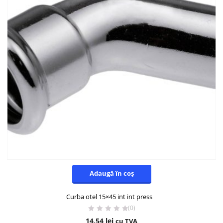
Adaugă în coș
Curba otel 15×45 int int press
(0)
14,54
lei
cu TVA