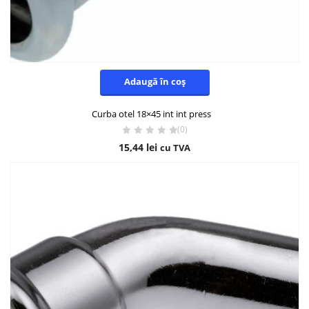
Adaugă în coș
Curba otel 18×45 int int press
(0)
15,44
lei
cu TVA