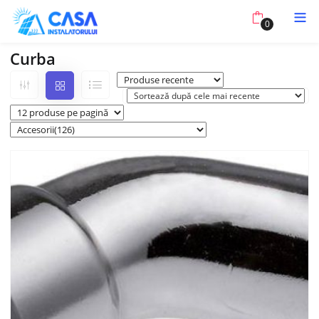
0
Curba