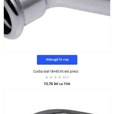
Adaugă în coș
Curba otel 18×45 int ext press
(0)
13,76
lei
cu TVA