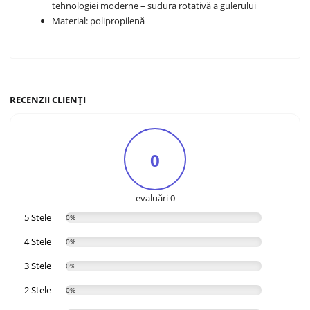
tehnologiei moderne – sudura rotativă a gulerului
Material: polipropilenă
RECENZII CLIENȚI
0
evaluări 0
5 Stele
0%
4 Stele
0%
3 Stele
0%
2 Stele
0%