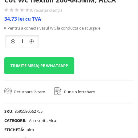
(
0
recenzii clienți )
34,73
lei
cu TVA
Pentru a conecta vasul WC la conducta de scurgere
TRIMITE MESAJ PE WHATSAPP
Returnare livrare
Pune o întrebare
SKU:
8595580562755
CATEGORII:
Accesorii
,
Alca
ETICHETĂ:
alca