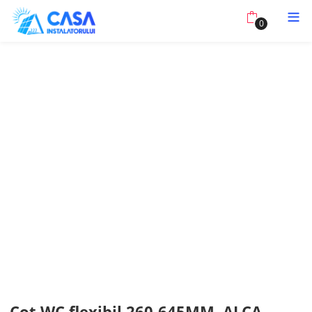
0
Cot WC flexibil 260-645MM, ALCA