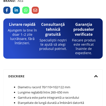
BRAND:
Alca
Livrare rapidă
Consultanță
Garanția
tehnică
produselor
Ajungem la tine în
gratuită
verificate
doar 1–2 zile
lucrătoare, fără
Specialiștii noștri
Fiecare produs
întârzieri.
te ajută să alegi
este verificat
produsul potrivit.
înainte de
expediere.
DESCRIERE
Diametru racord 70/110×102/122 mm
Lungime reglabilă între 260–650 mm
Garnitura este parte integrantă a racordului
Etanșeitate de lungă durată a îmbinării datorită