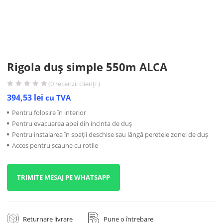
Rigola duș simple 550m ALCA
(
0
recenzii clienți )
394,53
lei
cu TVA
Pentru folosire în interior
Pentru evacuarea apei din incinta de duș
Pentru instalarea în spații deschise sau lângă peretele zonei de duș
Acces pentru scaune cu rotile
TRIMITE MESAJ PE WHATSAPP
Returnare livrare
Pune o întrebare