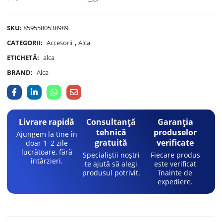
SKU:
8595580538989
CATEGORII:
Accesorii
,
Alca
ETICHETĂ:
alca
BRAND:
Alca
Livrare rapidă
Consultanță
Garanția
tehnică
produselor
Ajungem la tine în
gratuită
verificate
doar 1–2 zile
lucrătoare, fără
Specialiștii noștri
Fiecare produs
întârzieri.
te ajută să alegi
este verificat
produsul potrivit.
înainte de
expediere.