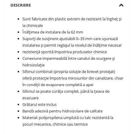
DESCRIERE
Sunt fabricate din plastic extrem de rezistent la îngheț și
la chimicale
Înălțimea de instalare de la 62 mm
Suporți de susținere ajustabili 0–35 mm care ușurează
instalarea și permit reglajul la nivelul de înălțime necesar
rezistență sporită împotriva produselor chimice
Conexiune impermeabilă între canalul de scurgere și
hidroizolație
Sifonul combinat (propria soluție de brevet protejat)
oferă protecție împotriva mirosurilor din canalizare, chiar
în condiții de evaporare completă a apei
Sifonul se poate curăța complet, până la țeava de
evacuare
Grătarul este inclus
Bandă adezivă pentru hidroizolare de calitate
Material: polipropilena umplută cu talc rezistentă la
șocuri mecanice, chimice sau termice