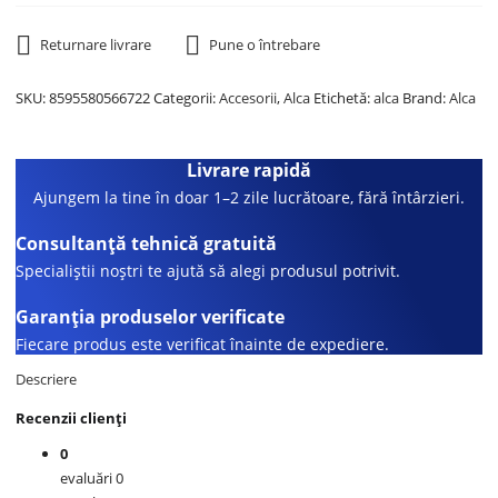
Returnare livrare
Pune o întrebare
SKU:
8595580566722
Categorii:
Accesorii
,
Alca
Etichetă:
alca
Brand:
Alca
Livrare rapidă
Ajungem la tine în doar 1–2 zile lucrătoare, fără întârzieri.
Consultanță tehnică gratuită
Specialiștii noștri te ajută să alegi produsul potrivit.
Garanția produselor verificate
Fiecare produs este verificat înainte de expediere.
Descriere
Recenzii clienți
0
evaluări 0