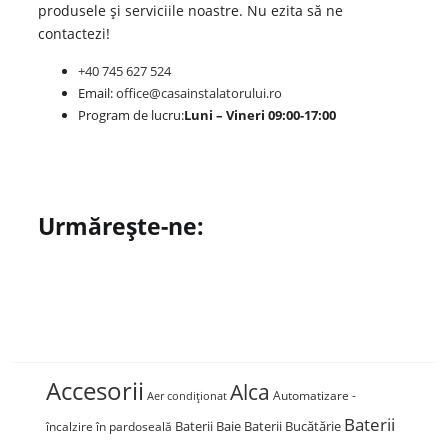
produsele și serviciile noastre. Nu ezita să ne
contactezi!
+40 745 627 524
Email:
office@casainstalatorului.ro
Program de lucru:
Luni – Vineri 09:00-17:00
Urmărește-ne:
Accesorii
Alca
Automatizare -
Aer condiționat
Baterii
Baterii Baie
Baterii Bucătărie
încalzire în pardoseală