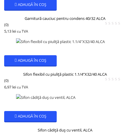
ADAUGĂ ÎN COȘ
Garnitură cauciuc pentru condens 40/32 ALCA
(0)
5,13
lei
cu TVA
ADAUGĂ ÎN COȘ
Sifon flexibil cu piuliță plastic 1.1/4”X32/40 ALCA
(0)
6,97
lei
cu TVA
ADAUGĂ ÎN COȘ
Sifon cădiță duș cu ventil, ALCA