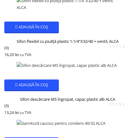
ADAUGĂ ÎN COȘ
Sifon flexibil cu piuliță plastic 1.1/4”X32/40 + ventil, ALCA
(0)
16,20
lei
cu TVA
ADAUGĂ ÎN COȘ
Sifon descărcare MS îngropat, capac plastic alb ALCA
(0)
13,24
lei
cu TVA