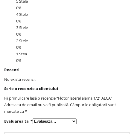
5 Stele
0%
4 Stele
0%
3 Stele
0%
2 Stele
0%
1 Stea
0%
Recenzii
Nu există recenzii.
Scrie o recenzie a clientului
Fii primul care lasă o recenzie “Flotor lateral alamă 1/2” ALCA”
Adresa ta de email nu va fi publicată.
Câmpurile obligatorii sunt
marcate cu
*
Evaluarea ta
*