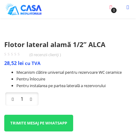
0
Flotor lateral alamă 1/2” ALCA
(
0
recenzii clienți )
28,52
lei
cu TVA
Mecanism clătire universal pentru rezervoare WC ceramice
Pentru înlocuire
Pentru instalarea pe partea laterală a rezervorului
TRIMITE MESAJ PE WHATSAPP