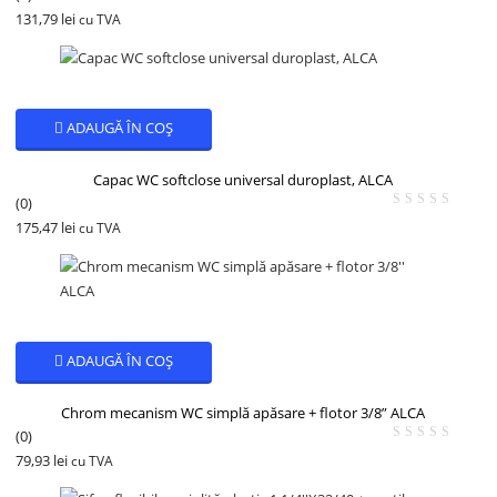
131,79
lei
cu TVA
ADAUGĂ ÎN COȘ
Capac WC softclose universal duroplast, ALCA
(0)
175,47
lei
cu TVA
ADAUGĂ ÎN COȘ
Chrom mecanism WC simplă apăsare + flotor 3/8” ALCA
(0)
79,93
lei
cu TVA