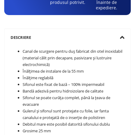
produsul potrivit.
înainte de
expediere.
DESCRIERE
Canal de scurgere pentru duș fabricat din otel inoxidabil
(material călit prin decapare, pasivizare și lustruire
electrochimică)
Înălțimea de instalare de la 55 mm
Înălțime reglabilă
Sifonul este fixat de bază – 100% impermeabil
Bandă adezivă pentru hidroizolare de calitate
Sifonul se poate curăța complet, până la țeava de
evacuare
Gulerul și sifonul sunt protejate cu folie, iar fanta
canalului e protejată de o inserție de polistiren
Debitul mare este posibil datorită sifonului dublu
Grosime 25 mm