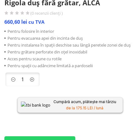
Rigola duș fără grătar, ALCA
(
0
recenzii clienți )
660,60
lei
cu TVA
Pentru folosire în interior
Pentru evacuarea apei din incinta de duș
Pentru instalarea în spații deschise sau lângă peretele zonei de duș
Pentru grătare perforate din oțel inoxidabil
Acces pentru scaune cu rotile
Pentru spații cu adâncime limitată a pardoselii
Cumpără acum, plătește mai târziu
de la 175.15 LEI / lună