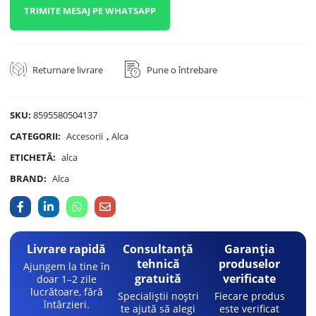
TRIMITE MESAJ PE WHATSAPP
Returnare livrare
Pune o întrebare
SKU:
8595580504137
CATEGORII:
Accesorii
,
Alca
ETICHETĂ:
alca
BRAND:
Alca
Livrare rapidă
Consultanță
Garanția
tehnică
produselor
Ajungem la tine în
gratuită
verificate
doar 1–2 zile
lucrătoare, fără
Specialiștii noștri
Fiecare produs
întârzieri.
te ajută să alegi
este verificat