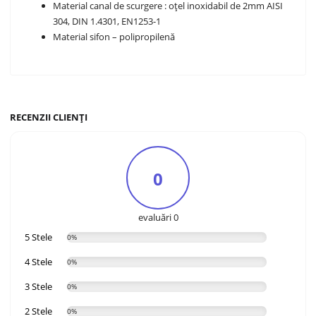
Material canal de scurgere : oțel inoxidabil de 2mm AISI
304, DIN 1.4301, EN1253-1
Material sifon – polipropilenă
RECENZII CLIENȚI
0
evaluări 0
5 Stele
0%
4 Stele
0%
3 Stele
0%
2 Stele
0%