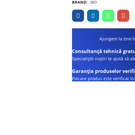
BRAND:
IBO
Ajungem la tine în
Consultanță tehnică grat
Specialiștii noștri te ajută să a
Garanția produselor verif
Fiecare produs este verificat î