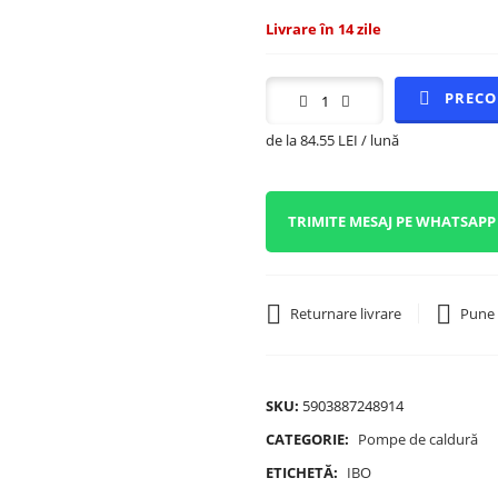
Livrare în 14 zile
PREC
de la 84.55 LEI / lună
TRIMITE MESAJ PE WHATSAPP
Returnare livrare
Pune 
SKU:
5903887248914
CATEGORIE:
Pompe de caldură
ETICHETĂ:
IBO