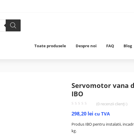
Toate produsele
Despre noi
FAQ
Blog
Servomotor vana d
IBO
(
0
recenzii clienți )
298,20
lei
cu TVA
Produs IBO pentru instalatii, incadr
kg.