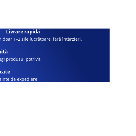
Livrare rapidă
 doar 1–2 zile lucrătoare, fără întârzieri.
uită
legi produsul potrivit.
icate
nainte de expediere.