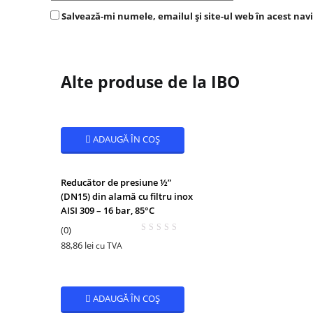
Salvează-mi numele, emailul și site-ul web în acest nav
Alte produse de la IBO
ADAUGĂ ÎN COȘ
Reducător de presiune ½”
(DN15) din alamă cu filtru inox
AISI 309 – 16 bar, 85°C
(0)
88,86
lei
cu TVA
ADAUGĂ ÎN COȘ