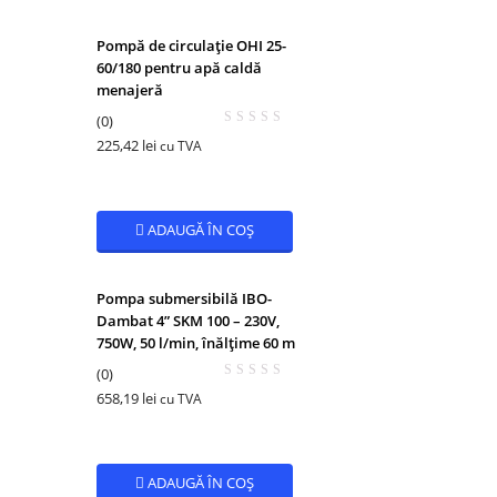
Pompă de circulație OHI 25-
60/180 pentru apă caldă
menajeră
(0)
225,42
lei
cu TVA
ADAUGĂ ÎN COȘ
Pompa submersibilă IBO-
Dambat 4” SKM 100 – 230V,
750W, 50 l/min, înălțime 60 m
(0)
658,19
lei
cu TVA
ADAUGĂ ÎN COȘ