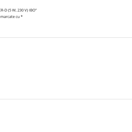
R-D (5 W, 230 V) IBO”
t marcate cu
*