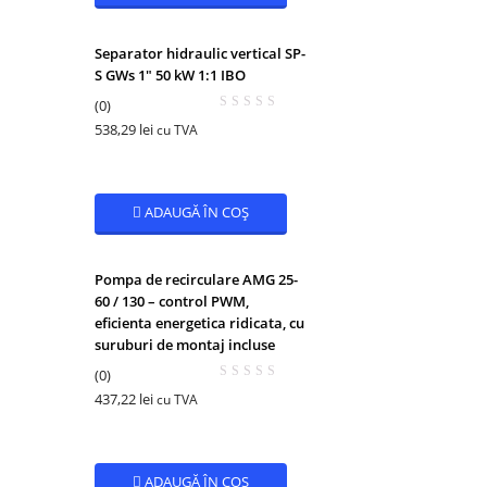
Separator hidraulic vertical SP-
S GWs 1″ 50 kW 1:1 IBO
(0)
538,29
lei
cu TVA
ADAUGĂ ÎN COȘ
Pompa de recirculare AMG 25-
60 / 130 – control PWM,
eficienta energetica ridicata, cu
suruburi de montaj incluse
(0)
437,22
lei
cu TVA
ADAUGĂ ÎN COȘ