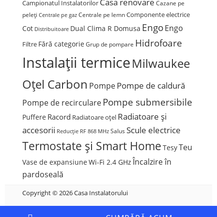
Casa renovare
Campionatul Instalatorilor
Cazane pe
Componente electrice
peleți
Centrale pe lemn
Centrale pe gaz
Engo
Engo
Cot
Dual Clima R Domusa
Distribuitoare
Hidrofoare
Fără categorie
Filtre
Grup de pompare
Instalații termice
Milwaukee
Oțel Carbon
Pompe de caldură
Pompe
Pompe submersibile
Pompe de recirculare
Radiatoare și
Racord
Puffere
Radiatoare oțel
accesorii
Scule electrice
Salus
Reducție
RF 868 MHz
Termostate și Smart Home
Teu
Tesy
Încalzire în
Vase de expansiune
Wi-Fi 2.4 GHz
pardoseală
Copyright © 2026 Casa Instalatorului