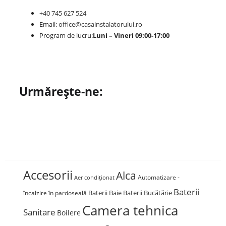
+40 745 627 524
Email:
office@casainstalatorului.ro
Program de lucru:
Luni – Vineri 09:00-17:00
Urmărește-ne:
Accesorii
Alca
Automatizare -
Aer condiționat
Baterii
Baterii Baie
Baterii Bucătărie
încalzire în pardoseală
Camera tehnica
Sanitare
Boilere