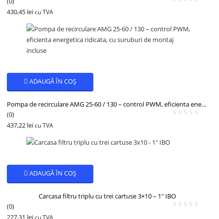
(0)
430,45
lei
cu TVA
ADAUGĂ ÎN COȘ
Pompa de recirculare AMG 25-60 / 130 – control PWM, eficienta energetica ridicata, cu suruburi de montaj incluse
(0)
437,22
lei
cu TVA
ADAUGĂ ÎN COȘ
Carcasa filtru triplu cu trei cartuse 3×10 – 1″ IBO
(0)
227,31
lei
cu TVA