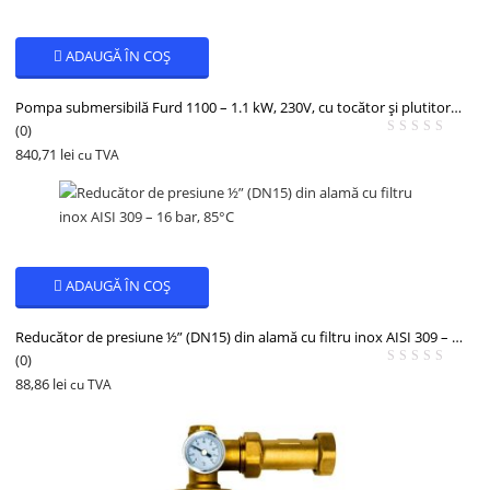
ADAUGĂ ÎN COȘ
Pompa submersibilă Furd 1100 – 1.1 kW, 230V, cu tocător și plutitor automat
(0)
840,71
lei
cu TVA
ADAUGĂ ÎN COȘ
Reducător de presiune ½” (DN15) din alamă cu filtru inox AISI 309 – 16 bar, 85°C
(0)
88,86
lei
cu TVA