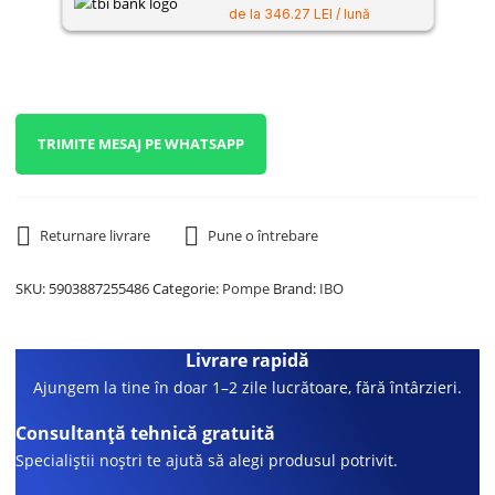
de la 346.27 LEI / lună
TRIMITE MESAJ PE WHATSAPP
Returnare livrare
Pune o întrebare
SKU:
5903887255486
Categorie:
Pompe
Brand:
IBO
Livrare rapidă
Ajungem la tine în doar 1–2 zile lucrătoare, fără întârzieri.
Consultanță tehnică gratuită
Specialiștii noștri te ajută să alegi produsul potrivit.