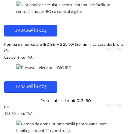
ADAUGĂ ÎN COȘ
Pompa de recirculare IBO BETA 2 25-60/130 mm – carcasa din bronz, 230 V, 6 m, pentru apa calda
(0)
626,63
lei
cu TVA
ADAUGĂ ÎN COȘ
Presostat electronic DIG-IBO
(0)
193,70
lei
cu TVA