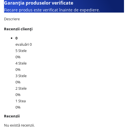
Garanția produselor verificate
Fiecare produs este verificat înainte de expediere.
Descriere
Recenzii clienți
0
evaluări 0
5 Stele
0%
4 Stele
0%
3 Stele
0%
2 Stele
0%
1 Stea
0%
Recenzii
Nu există recenzii.