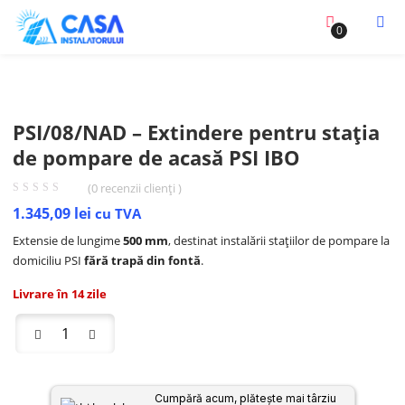
0
PSI/08/NAD – Extindere pentru stația
de pompare de acasă PSI IBO
(
0
recenzii clienți )
1.345,09
lei
cu TVA
Extensie de lungime
500 mm
, destinat instalării stațiilor de pompare la
domiciliu PSI
fără trapă din fontă
.
Livrare în 14 zile
Cumpără acum, plătește mai târziu