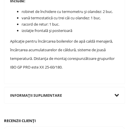
Include:
robinet de închidere cu termometru și olandez: 2 buc.
vană termostatică cu trei căi cu olandez: 1 buc.
racord de retur: 1 buc.
izolație frontală și posterioară
Aplicație pentru încărcarea boilerelor de apă caldă menajeră,
încărcarea acumulatoarelor de căldură, sisteme de joasă
temperatură. Distanța de montaj corespunzătoare grupurilor
IBO GP PRO este XX 25-60/180.
INFORMAȚII SUPLIMENTARE
RECENZII CLIENȚI