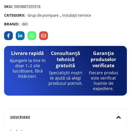
SKU:
5903887255318
CATEGORII:
Grup de pompare
,
Instalații termice
BRAND:
IBO
Livrare rapidă
Consultanță
Garanția
tehnică
produselor
Ajungem la tine în
gratuită
verificate
doar 1–2 zile
lucrătoare, fără
Specialiștii noștri
Fiecare produs
întârzieri.
te ajută să alegi
este verificat
produsul potrivit.
înainte de
expediere.
DESCRIERE