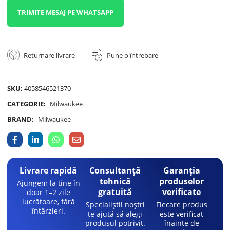
TRIMITE MESAJ PE WHATSAPP
Returnare livrare
Pune o întrebare
SKU:
4058546521370
CATEGORIE:
Milwaukee
BRAND:
Milwaukee
Livrare rapidă
Consultanță
Garanția
tehnică
produselor
Ajungem la tine în
gratuită
verificate
doar 1–2 zile
lucrătoare, fără
Specialiștii noștri
Fiecare produs
întârzieri.
te ajută să alegi
este verificat
produsul potrivit.
înainte de