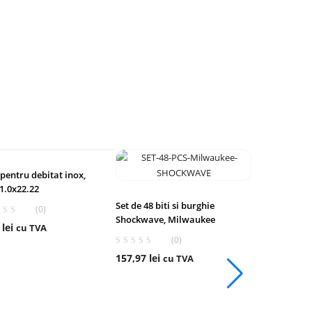
 pentru debitat inox,
1.0x22.22
Set de 48 biti si burghie
(0)
Shockwave, Milwaukee
2
lei
cu TVA
(0)
157,97
lei
cu TVA
Pistol nituit