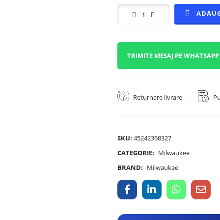
ADAUG
TRIMITE MESAJ PE WHATSAPP
Returnare livrare
Pu
SKU:
45242368327
CATEGORIE:
Milwaukee
BRAND:
Milwaukee