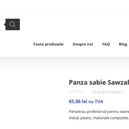
Toate produsele
Despre noi
FAQ
Blog
Panza sabie Sawza
(
0
recenzii clienți )
65,86
lei
cu TVA
Fierastrau profesional pentru taiere
metal, plastic, materiale compozite.