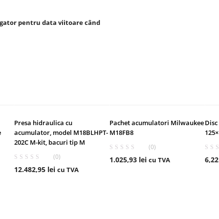
igator pentru data viitoare când
LIVRARE GRATUITĂ
Presa hidraulica cu
Pachet acumulatori Milwaukee
Disc
e
acumulator, model M18BLHPT-
M18FB8
125×
202C M-kit, bacuri tip M
(0)
(0)
1.025,93
lei
6,2
cu TVA
12.482,95
lei
cu TVA