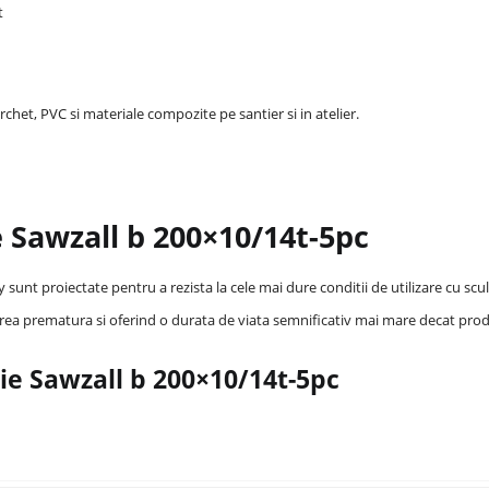
t
archet, PVC si materiale compozite pe santier si in atelier.
e Sawzall b 200×10/14t-5pc
t proiectate pentru a rezista la cele mai dure conditii de utilizare cu scu
rea prematura si oferind o durata de viata semnificativ mai mare decat pro
bie Sawzall b 200×10/14t-5pc