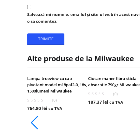
Salvează-mi numele, emailul și site-ul web în acest nav
o să comentez.
Alte produse de la Milwaukee
Lampa trueview cu cap
Ciocan maner fibra sticla
pivotant model m18pal2-0, 18v,
absorbtie 790gr Milwauke
1500lumeni Milwaukee
(0)
(0)
187,37
lei
cu TVA
764,80
lei
cu TVA