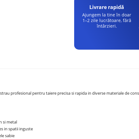
Livrare rapidă
Ajungem la tine în doar
1–2 zile lucrătoare, fără
întârzieri.
trau profesional pentru taiere precisa si rapida in diverse materiale de const
n si metal
es in spatii inguste
ele sabie