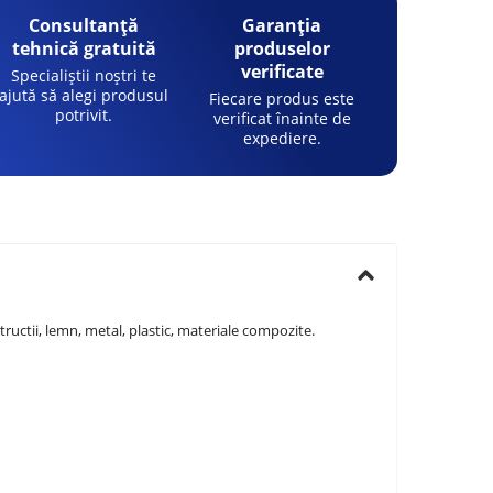
Consultanță
Garanția
tehnică gratuită
produselor
verificate
Specialiștii noștri te
ajută să alegi produsul
Fiecare produs este
potrivit.
verificat înainte de
expediere.
ructii, lemn, metal, plastic, materiale compozite.