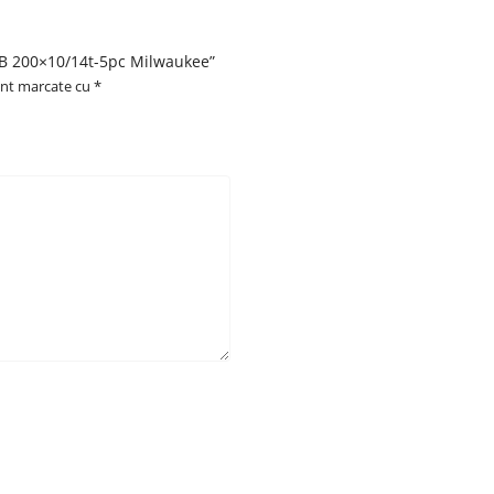
l B 200×10/14t-5pc Milwaukee”
unt marcate cu
*