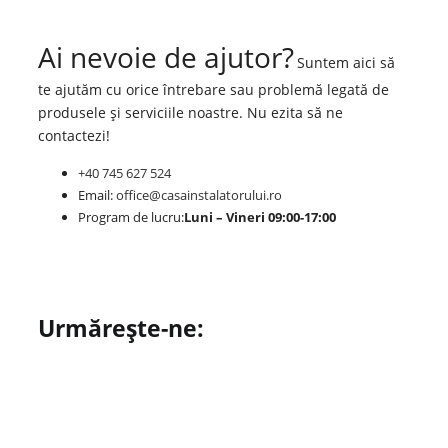
Ai nevoie de ajutor?
Suntem aici să
te ajutăm cu orice întrebare sau problemă legată de
produsele și serviciile noastre. Nu ezita să ne
contactezi!
+40 745 627 524
Email:
office@casainstalatorului.ro
Program de lucru:
Luni – Vineri 09:00-17:00
Urmărește-ne: