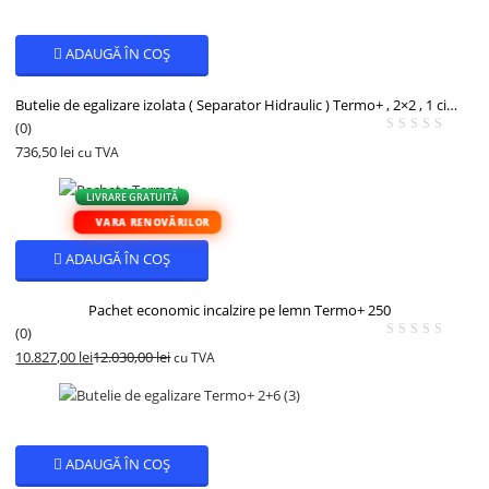
ADAUGĂ ÎN COȘ
Butelie de egalizare izolata ( Separator Hidraulic ) Termo+ , 2×2 , 1 circuit filet exterior de 1.1/2″ debit 5.8 m³/h
(0)
736,50
lei
cu TVA
LIVRARE GRATUITĂ
VARA RENOVĂRILOR
ADAUGĂ ÎN COȘ
Pachet economic incalzire pe lemn Termo+ 250
(0)
10.827,00
lei
12.030,00
lei
cu TVA
- 10%
ADAUGĂ ÎN COȘ