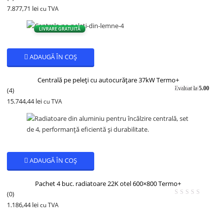
7.877,71
lei
cu TVA
LIVRARE GRATUITĂ
ADAUGĂ ÎN COȘ
Centrală pe peleți cu autocurățare 37kW Termo+
Evaluat la
5.00
(
4
)
din 5
15.744,44
lei
cu TVA
ADAUGĂ ÎN COȘ
Pachet 4 buc. radiatoare 22K otel 600×800 Termo+
(0)
1.186,44
lei
cu TVA