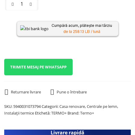
Cumpără acum, plătește mai târziu
de la 258.13 LEI / lună
TRIMITE MESAJ PE WHATSAPP
Returnare livrare
Pune o întrebare
SKU:
5940031073794
Categorii:
Casa renovare
,
Centrale pe lemn
,
Instalații termice
Etichetă:
TERMO+
Brand:
Termo+
Livrare rapidă