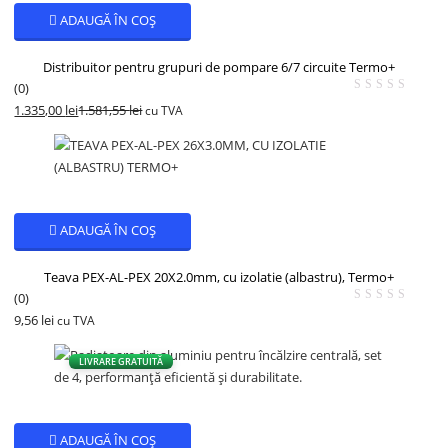
ADAUGĂ ÎN COȘ
Distribuitor pentru grupuri de pompare 6/7 circuite Termo+
(0)
1.335,00
lei
1.581,55
lei
cu TVA
- 16%
ADAUGĂ ÎN COȘ
Teava PEX-AL-PEX 20X2.0mm, cu izolatie (albastru), Termo+
(0)
9,56
lei
cu TVA
LIVRARE GRATUITĂ
ADAUGĂ ÎN COȘ