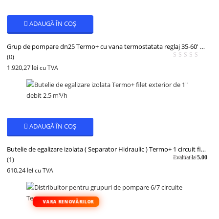
ADAUGĂ ÎN COȘ
Grup de pompare dn25 Termo+ cu vana termostatata reglaj 35-60′ grade cu pompa wilo para 25/8
(0)
1.920,27
lei
cu TVA
ADAUGĂ ÎN COȘ
Butelie de egalizare izolata ( Separator Hidraulic ) Termo+ 1 circuit filet exterior de 1″ debit 2.5 m³/h
Evaluat la
5.00
(
1
)
din 5
610,24
lei
cu TVA
VARA RENOVĂRILOR