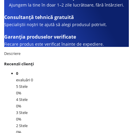
Ajungem la tine în doar 1–2 zile lucrătoare, fără întârzieri.
Consultanță tehnică gratuită
Specialiștii noștri te ajută să alegi produsul potrivit.
Garanția produselor verificate
Fiecare produs este verificat înainte de expediere.
Descriere
Recenzii clienți
0
evaluări 0
5 Stele
0%
4 Stele
0%
3 Stele
0%
2 Stele
0%