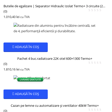
Butelie de egalizare | Separator Hidraulic Izolat Termo+ 3 circuite (2+6)
(0)
1.010,40
lei
cu TVA
ADAUGĂ ÎN COȘ
Pachet 4 buc.radiatoare 22K otel 600×1300 Termo+
(0)
1.810,16
lei
cu TVA
LIVRARE GRATUITĂ
ADAUGĂ ÎN COȘ
Cazan pe lemne cu automatizare și ventilator 40kW Termo+
(0)