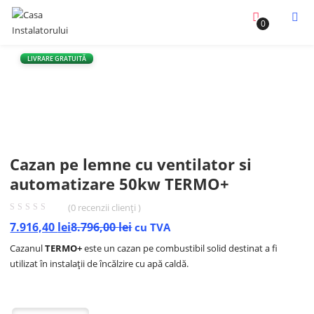
0
LIVRARE GRATUITĂ
- 10%
Cazan pe lemne cu ventilator si
automatizare 50kw TERMO+
(
0
recenzii clienți )
7.916,40
lei
8.796,00
lei
cu TVA
Cazanul
TERMO+
este un cazan pe combustibil solid destinat a fi
utilizat în instalații de încălzire cu apă caldă.