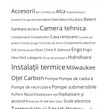
Accesorii
Alca
Automatizare -
Aer condiționat
Baterii
Baterii Baie
Baterii Bucătărie
încalzire în pardoseală
Camera tehnica
Sanitare
Boilere
Casa renovare
Campionatul Instalatorilor
Cazane pe
Componente electrice
peleți
Centrale pe lemn
Centrale pe gaz
Engo
Engo
Cot
Dual Clima R Domusa
Distribuitoare
Hidrofoare
Fără categorie
Filtre
Grup de pompare
Instalații termice
Milwaukee
Oțel Carbon
Pompe de caldură
Pompe
Pompe submersibile
Pompe de recirculare
Radiatoare și
Racord
Puffere
Radiatoare oțel
accesorii
Scule electrice
Salus
Reducție
RF 868 MHz
Termostate și Smart Home