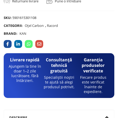
Returnare livrare
Pune o întrebare
SKU:
5901615301108
CATEGORII:
Oțel Carbon
,
Racord
BRAND:
KAN
Livrare rapidă
Consultanță
Garanția
tehnică
produselor
Ajungem la tine în
gratuită
verificate
doar 1–2 zile
lucrătoare, fără
Specialiștii noștri
Fiecare produs
întârzieri.
te ajută să alegi
este verificat
produsul potrivit.
înainte de
expediere.
DESCRIERE