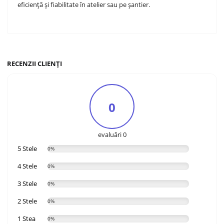
eficiență și fiabilitate în atelier sau pe șantier.
RECENZII CLIENȚI
0
evaluări 0
5 Stele
0%
4 Stele
0%
3 Stele
0%
2 Stele
0%
1 Stea
0%