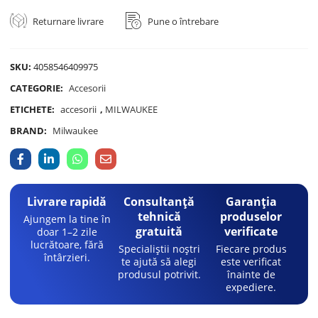
Returnare livrare
Pune o întrebare
SKU:
4058546409975
CATEGORIE:
Accesorii
ETICHETE:
accesorii
,
MILWAUKEE
BRAND:
Milwaukee
Livrare rapidă
Consultanță
Garanția
tehnică
produselor
Ajungem la tine în
gratuită
verificate
doar 1–2 zile
lucrătoare, fără
Specialiștii noștri
Fiecare produs
întârzieri.
te ajută să alegi
este verificat
produsul potrivit.
înainte de
expediere.