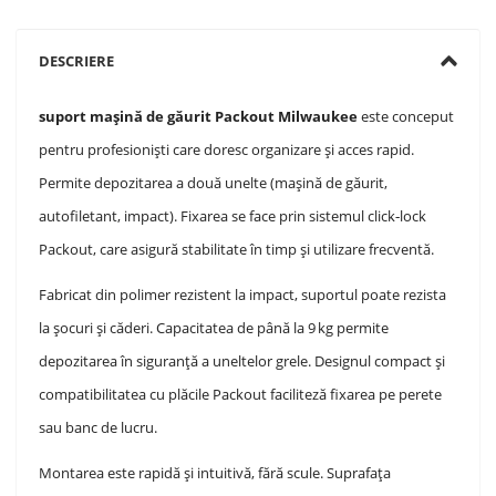
DESCRIERE
suport mașină de găurit Packout Milwaukee
este conceput
pentru profesioniști care doresc organizare și acces rapid.
Permite depozitarea a două unelte (mașină de găurit,
autofiletant, impact). Fixarea se face prin sistemul click‑lock
Packout, care asigură stabilitate în timp și utilizare frecventă.
Fabricat din polimer rezistent la impact, suportul poate rezista
la șocuri și căderi. Capacitatea de până la 9 kg permite
depozitarea în siguranță a uneltelor grele. Designul compact și
compatibilitatea cu plăcile Packout faciliteză fixarea pe perete
sau banc de lucru.
Montarea este rapidă și intuitivă, fără scule. Suprafața