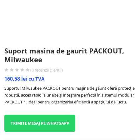
Suport masina de gaurit PACKOUT,
Milwaukee
(
0
recenzii clienți )
160,58
lei
cu TVA
Suportul Milwaukee PACKOUT pentru mașina de găurit oferă protecție
robustă, acces rapid la unelte și integrare perfectă în sistemul modular
PACKOUT™. Ideal pentru organizarea eficientă a spațiului de lucru.
TRIMITE MESAJ PE WHATSAPP