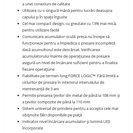
a unei conexiuni de calitate
Utilizare cu o singură mână pentru lucrări deasupra
capului și în spații înguste
Cel mai compact design, cu greutate cu 13% mai mică,
pentru utilizare facilă
Comunicare acumulator-sculă: presa nu începe să
funcționeze pentru a împiedica o presare incompletă
dacă acumultorul este descărcat. Verificarea
acumulatorului înainte de operațiunea de presare
asigură un nivel de încărcare suficient pentru a finaliza
fiecare operațiune
Fiabilitate pe termen lung FORCE LOGIC™: Fără limită a
ciclurilor de presare în interiorul intervalului de
mentenanță de 3 ani
Permite presarea țevilor din metal de până la 108 mm și
a țevilor compozite de până la 110 mm
Sistem universal de prindere pentru a accepta cele mai
obișnuite fălci disponibile pe piață
Indicator nivel încărcare acumulator și lumină LED
încorporate