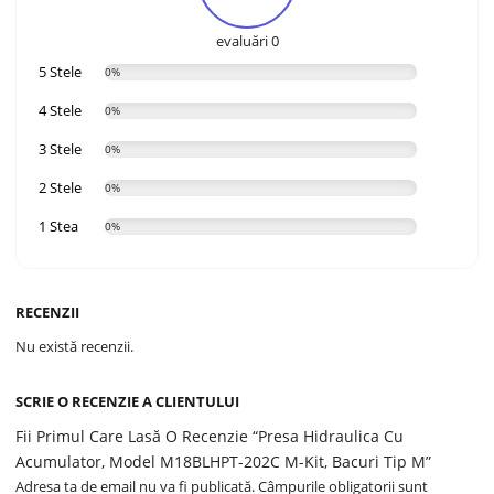
evaluări 0
5 Stele
0%
4 Stele
0%
3 Stele
0%
2 Stele
0%
1 Stea
0%
RECENZII
Nu există recenzii.
SCRIE O RECENZIE A CLIENTULUI
Fii Primul Care Lasă O Recenzie “Presa Hidraulica Cu
Acumulator, Model M18BLHPT-202C M-Kit, Bacuri Tip M”
Adresa ta de email nu va fi publicată.
Câmpurile obligatorii sunt