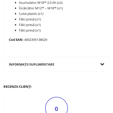
Acumulator M18™ 2,0 Ah (x2)
Încărcător M12™ – M18™ (x1)
Cutie plastic (x1)
Fălci presă (x1)
Fălci presă (x1)
Fălci presă (x1)
Cod EAN:
4002395138029
INFORMAȚII SUPLIMENTARE
RECENZII CLIENȚI
0