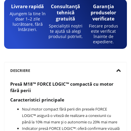
Livrare rapidă
Consultanță
Garanția
tehnică
produselor
Ajungem la tine în
gratuită
verificate
doar 1–2 zile
lucrătoare, fără
Specialiștii noștri
Fiecare produs
întârzieri.
te ajută să alegi
este verificat
produsul potrivit.
înainte de
expediere.
DESCRIERE
Presă M18™ FORCE LOGIC™ compactă cu motor
fără perii
Caracteristici principale
Noul motor compact fără perii din presele FORCE
LOGIC™ asigură o viteză de realizare a conexiunii cu
până la 10% mai mare și o autonomie cu 20% mai mare
Indicator presă FORCE LOGIC™: oferă confirmare vizuală