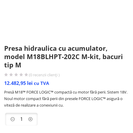
Presa hidraulica cu acumulator,
model M18BLHPT-202C M-kit, bacuri
tip M
(
0
recenzii clienți )
12.482,95
lei
cu TVA
Presă M18™ FORCE LOGIC™ compactă cu motor fără perii. Sistem 18V.
Noul motor compact fără perii din presele FORCE LOGIC™ asigură o
viteză de realizare a conexiunii cu.