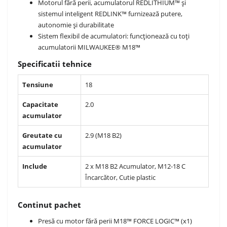
Motorul fără perii, acumulatorul REDLITHIUM™ și
sistemul inteligent REDLINK™ furnizează putere,
autonomie și durabilitate
Sistem flexibil de acumulatori: funcționează cu toți
acumulatorii MILWAUKEE® M18™
Specificatii tehnice
Tensiune
18
Capacitate
2.0
acumulator
Greutate cu
2.9 (M18 B2)
acumulator
Include
2 x M18 B2 Acumulator, M12-18 C
Încarcător, Cutie plastic
Continut pachet
Presă cu motor fără perii M18™ FORCE LOGIC™ (x1)