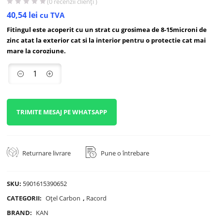
(
0
recenzii clienți )
40,54
lei
cu TVA
Fitingul este acoperit cu un strat cu grosimea de 8-15microni de
zinc atat la exterior cat si la interior pentru o protectie cat mai
mare la coroziune.
TRIMITE MESAJ PE WHATSAPP
Returnare livrare
Pune o întrebare
SKU:
5901615390652
CATEGORII:
Oțel Carbon
,
Racord
BRAND:
KAN