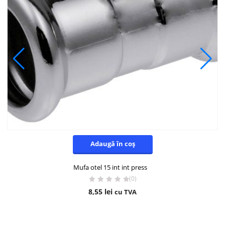
Adaugă în coș
Mufa otel 15 int int press
(0)
8,55
lei
cu TVA