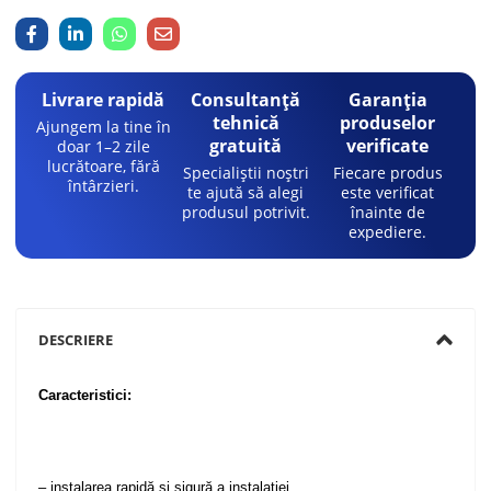
Livrare rapidă
Consultanță
Garanția
tehnică
produselor
Ajungem la tine în
gratuită
verificate
doar 1–2 zile
lucrătoare, fără
Specialiștii noștri
Fiecare produs
întârzieri.
te ajută să alegi
este verificat
produsul potrivit.
înainte de
expediere.
DESCRIERE
Caracteristici:
– instalarea rapidă și sigură a instalației