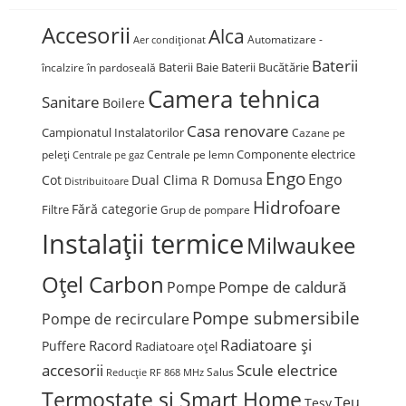
Accesorii
Alca
Automatizare -
Aer condiționat
Baterii
Baterii Baie
Baterii Bucătărie
încalzire în pardoseală
Camera tehnica
Sanitare
Boilere
Casa renovare
Campionatul Instalatorilor
Cazane pe
Componente electrice
peleți
Centrale pe lemn
Centrale pe gaz
Engo
Engo
Cot
Dual Clima R Domusa
Distribuitoare
Hidrofoare
Fără categorie
Filtre
Grup de pompare
Instalații termice
Milwaukee
Oțel Carbon
Pompe de caldură
Pompe
Pompe submersibile
Pompe de recirculare
Radiatoare și
Racord
Puffere
Radiatoare oțel
accesorii
Scule electrice
Salus
Reducție
RF 868 MHz
Termostate și Smart Home
Teu
Tesy