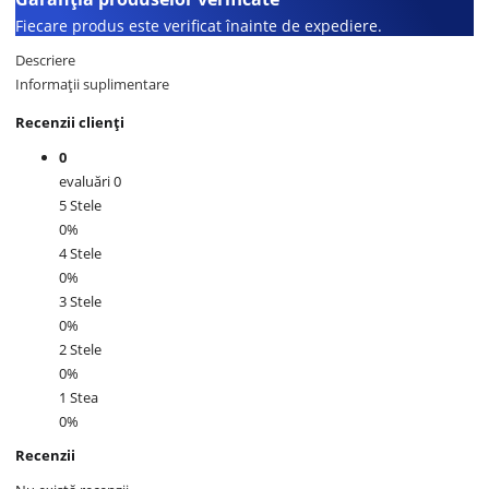
Fiecare produs este verificat înainte de expediere.
Descriere
Informații suplimentare
Recenzii clienți
0
evaluări 0
5 Stele
0%
4 Stele
0%
3 Stele
0%
2 Stele
0%
1 Stea
0%
Recenzii