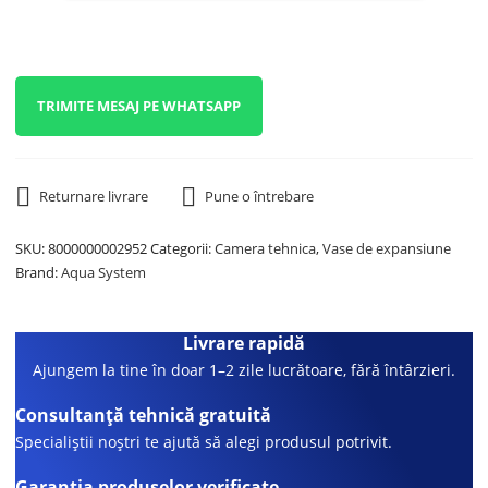
TRIMITE MESAJ PE WHATSAPP
Returnare livrare
Pune o întrebare
SKU:
8000000002952
Categorii:
Camera tehnica
,
Vase de expansiune
Brand:
Aqua System
Livrare rapidă
Ajungem la tine în doar 1–2 zile lucrătoare, fără întârzieri.
Consultanță tehnică gratuită
Specialiștii noștri te ajută să alegi produsul potrivit.
Garanția produselor verificate