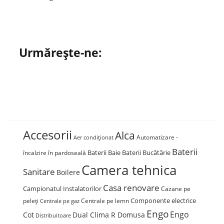
Urmărește-ne:
Accesorii
Alca
Automatizare -
Aer condiționat
Baterii
Baterii Baie
Baterii Bucătărie
încalzire în pardoseală
Camera tehnica
Sanitare
Boilere
Casa renovare
Campionatul Instalatorilor
Cazane pe
Componente electrice
peleți
Centrale pe lemn
Centrale pe gaz
Engo
Engo
Cot
Dual Clima R Domusa
Distribuitoare