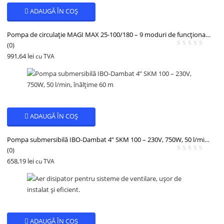
ADAUGĂ ÎN COȘ
Pompa de circulație MAGI MAX 25-100/180 – 9 moduri de funcționare, 230V, set complet cu șuruburi și adaptor
(0)
991,64
lei
cu TVA
ADAUGĂ ÎN COȘ
Pompa submersibilă IBO-Dambat 4” SKM 100 – 230V, 750W, 50 l/min, înălțime 60 m
(0)
658,19
lei
cu TVA
ADAUGĂ ÎN COȘ