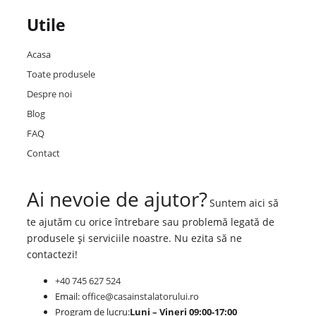
Utile
Acasa
Toate produsele
Despre noi
Blog
FAQ
Contact
Ai nevoie de ajutor?
Suntem aici să
te ajutăm cu orice întrebare sau problemă legată de
produsele și serviciile noastre. Nu ezita să ne
contactezi!
+40 745 627 524
Email:
office@casainstalatorului.ro
Program de lucru:
Luni – Vineri 09:00-17:00