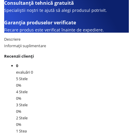
Consultanță tehnică gratuită
Specialiștii noștri te ajută să alegi produsul potrivit.
Garanția produselor verificate
Fiecare produs este verificat înainte de expediere.
Descriere
Informații suplimentare
Recenzii clienți
0
evaluări 0
5 Stele
0%
4 Stele
0%
3 Stele
0%
2 Stele
0%
1 Stea