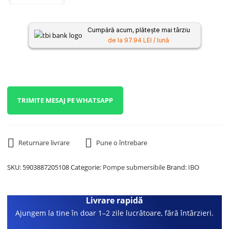
Cumpără acum, plătește mai târziu
de la 97.94 LEI / lună
TRIMITE MESAJ PE WHATSAPP
Returnare livrare
Pune o întrebare
SKU:
5903887205108
Categorie:
Pompe submersibile
Brand:
IBO
Livrare rapidă
Ajungem la tine în doar 1–2 zile lucrătoare, fără întârzieri.