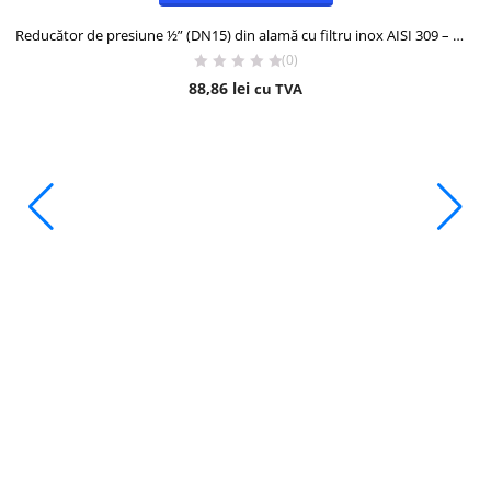
Reducător de presiune ½” (DN15) din alamă cu filtru inox AISI 309 – 16 bar, 85°C
(0)
88,86
lei
cu TVA