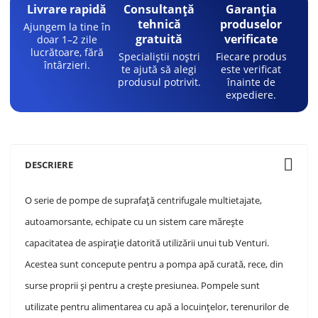
Livrare rapidă
Consultanță
Garanția
tehnică
produselor
Ajungem la tine în
gratuită
verificate
doar 1–2 zile
lucrătoare, fără
Specialiștii noștri
Fiecare produs
întârzieri.
te ajută să alegi
este verificat
produsul potrivit.
înainte de
expediere.
DESCRIERE
O serie de pompe de suprafață centrifugale multietajate,
autoamorsante, echipate cu un sistem care mărește
capacitatea de aspirație datorită utilizării unui tub Venturi.
Acestea sunt concepute pentru a pompa apă curată, rece, din
surse proprii și pentru a crește presiunea. Pompele sunt
utilizate pentru alimentarea cu apă a locuințelor, terenurilor de