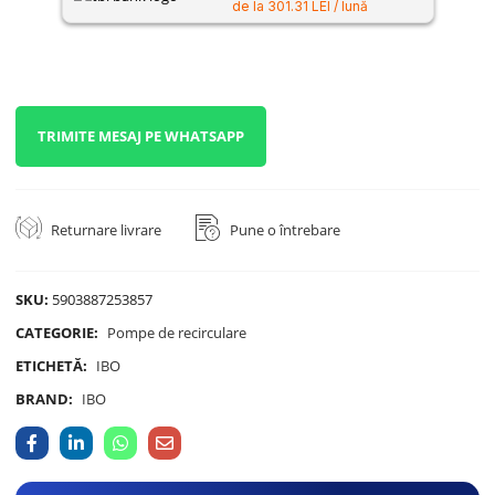
de la 301.31 LEI / lună
TRIMITE MESAJ PE WHATSAPP
Returnare livrare
Pune o întrebare
SKU:
5903887253857
CATEGORIE:
Pompe de recirculare
ETICHETĂ:
IBO
BRAND:
IBO