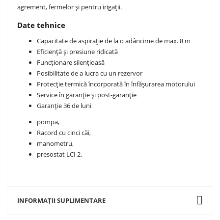
agrement, fermelor și pentru irigații.
Date tehnice
Capacitate de aspirație de la o adâncime de max. 8 m
Eficiență și presiune ridicată
Funcționare silențioasă
Posibilitate de a lucra cu un rezervor
Protecție termică încorporată în înfășurarea motorului
Service în garanție și post-garanție
Garanție 36 de luni
pompa,
Racord cu cinci căi,
manometru,
presostat LCI 2.
INFORMAȚII SUPLIMENTARE