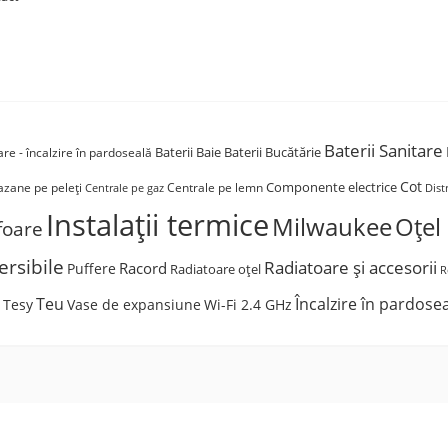
Baterii Sanitare
Baterii Baie
Baterii Bucătărie
re - încalzire în pardoseală
Cot
Componente electrice
azane pe peleți
Centrale pe lemn
Dist
Centrale pe gaz
Instalații termice
Milwaukee
Oțel
foare
rsibile
Radiatoare și accesorii
Racord
Puffere
Radiatoare oțel
R
Teu
Încalzire în pardose
Tesy
Vase de expansiune
Wi-Fi 2.4 GHz