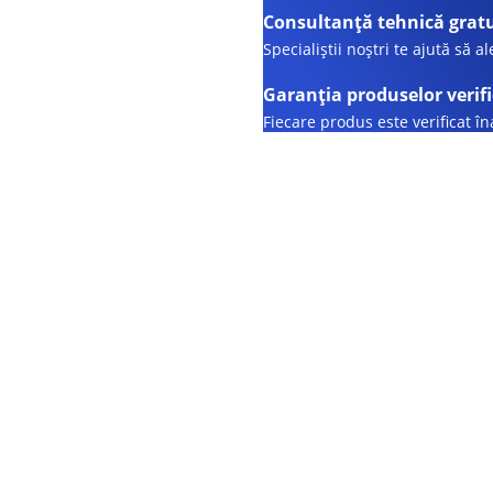
Consultanță tehnică grat
Specialiștii noștri te ajută să a
Garanția produselor verif
Fiecare produs este verificat î