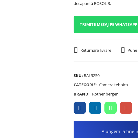
decapantă ROSOL 3.
TRIMITE MESAJ PE WHATSAPP
Returnare livrare
Pune 
SKU:
RAL3250
CATEGORIE:
Camera tehnica
BRAND:
Rothenberger
Ajungem la tine în