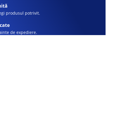
uită
legi produsul potrivit.
icate
nainte de expediere.