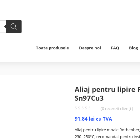
Toate produsele
Despre noi
FAQ
Blog
Aliaj pentru lipire
Sn97Cu3
(
0
recenzii clienți )
91,84
lei
cu TVA
Aliaj pentru lipire moale Rothenbe
230–250°C, recomandat pentru instal