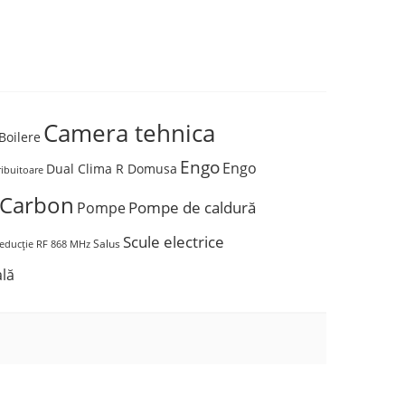
0
Camera tehnica
Boilere
Engo
Engo
Dual Clima R Domusa
ribuitoare
 Carbon
Pompe de caldură
Pompe
Scule electrice
Salus
educție
RF 868 MHz
ală