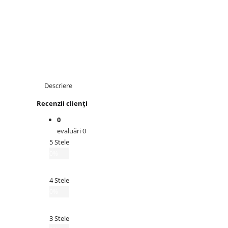
Descriere
Recenzii clienți
0
evaluări 0
5 Stele
0%
4 Stele
0%
3 Stele