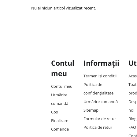
Nu ai niciun articol vizualizat recent.
Contul
Informații
Ut
meu
Termeni și condiții
Acas
Politica de
Toat
Contul meu
confidențialitate
prod
Urmărire
Urmărire comandă
Des
comandă
Sitemap
noi
Cos
Formular de retur
Blog
Finalizare
Politica de retur
FAQ
Comanda
Cont