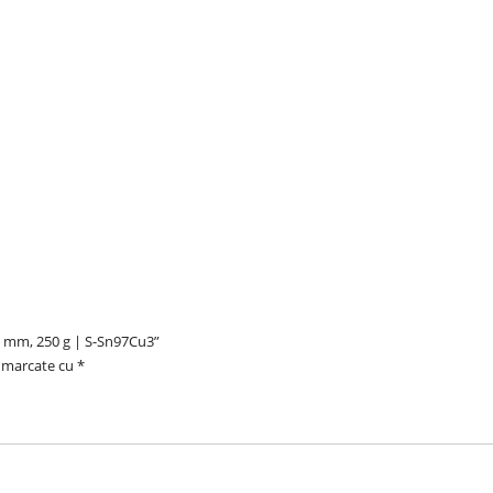
r 3 mm, 250 g | S-Sn97Cu3”
t marcate cu
*