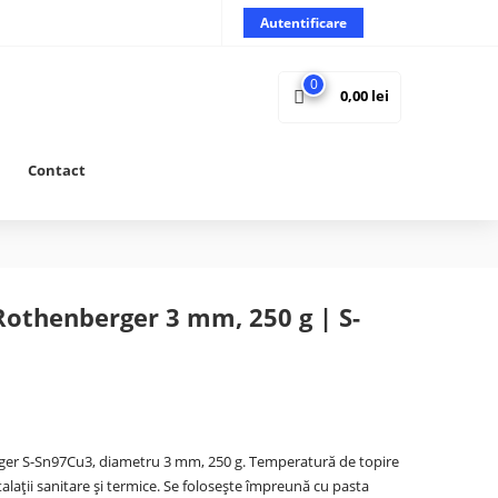
Autentificare
0
0,00
lei
Contact
 Rothenberger 3 mm, 250 g | S-
rger S-Sn97Cu3, diametru 3 mm, 250 g. Temperatură de topire
ații sanitare și termice. Se folosește împreună cu pasta