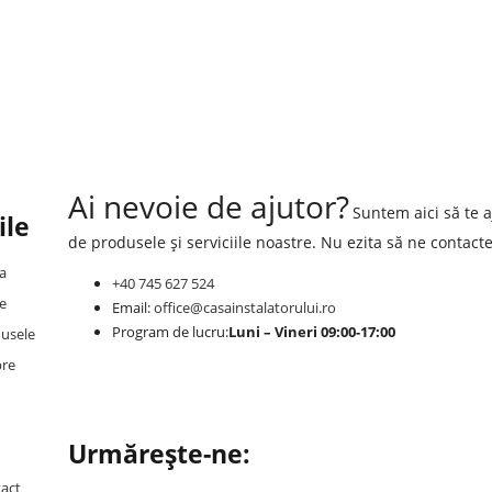
Ai nevoie de ajutor?
Suntem aici să te 
ile
de produsele și serviciile noastre. Nu ezita să ne contacte
a
+40 745 627 524
e
Email:
office@casainstalatorului.ro
Program de lucru:
Luni – Vineri 09:00-17:00
usele
pre
Urmărește-ne:
act