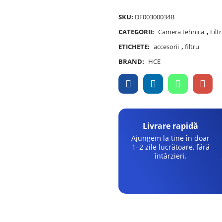
SKU:
DF00300034B
CATEGORII:
Camera tehnica
,
Filt
ETICHETE:
accesorii
,
filtru
BRAND:
HCE
Livrare rapidă
Ajungem la tine în doar
1–2 zile lucrătoare, fără
întârzieri.