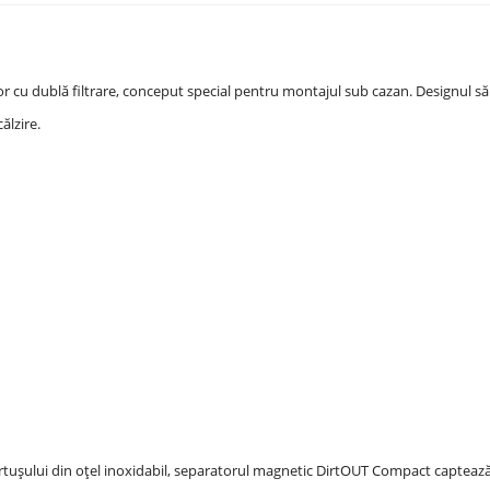
cu dublă filtrare, conceput special pentru montajul sub cazan. Designul să
ălzire.
rtușului din oțel inoxidabil, separatorul magnetic DirtOUT Compact captează 