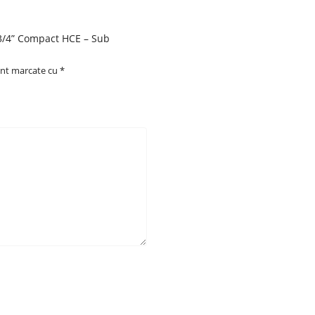
 3/4” Compact HCE – Sub
unt marcate cu
*