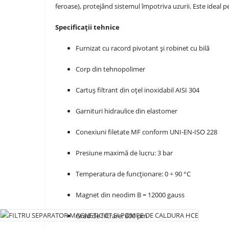
feroase), protejând sistemul împotriva uzurii. Este ideal p
Specificații tehnice
Furnizat cu racord pivotant și robinet cu bilă
Corp din tehnopolimer
Cartuș filtrant din oțel inoxidabil AISI 304
Garnituri hidraulice din elastomer
Conexiuni filetate MF conform UNI-EN-ISO 228
Presiune maximă de lucru: 3 bar
Temperatura de funcționare: 0 ÷ 90 °C
Magnet din neodim B = 12000 gauss
Grad de filtrare: 800 µm