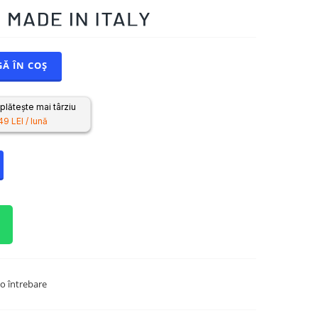
Ă ÎN COȘ
lătește mai târziu
49 LEI / lună
o întrebare