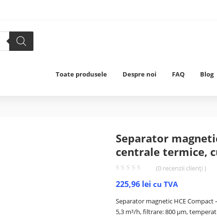
Toate produsele
Despre noi
FAQ
Blog
Separator magneti
centrale termice, 
(
0
recenzii clienți )
225,96
lei
cu TVA
Separator magnetic HCE Compact – 
5,3 m³/h, filtrare: 800 µm, temperat