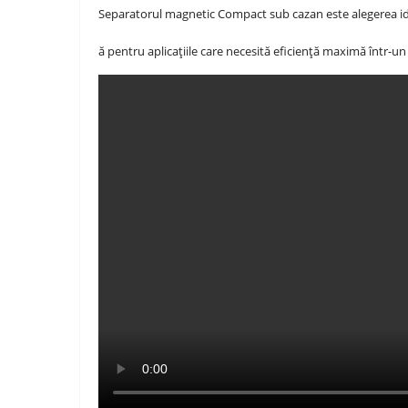
Separatorul magnetic Compact sub cazan este alegerea i
ă pentru aplicațiile care necesită eficiență maximă într-u