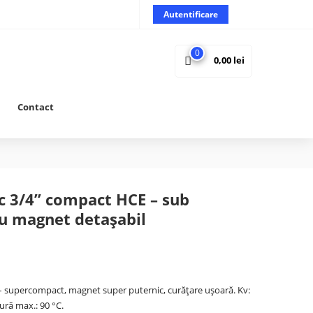
Autentificare
0
0,00
lei
Contact
c 3/4” compact HCE – sub
cu magnet detașabil
supercompact, magnet super puternic, curățare ușoară. Kv:
ură max.: 90 °C.