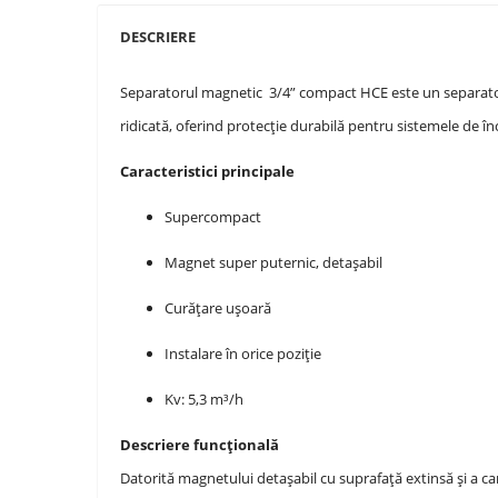
DESCRIERE
Separatorul magnetic 3/4” compact HCE este un separator 
ridicată, oferind protecție durabilă pentru sistemele de înc
Caracteristici principale
Supercompact
Magnet super puternic, detașabil
Curățare ușoară
Instalare în orice poziție
Kv: 5,3 m³/h
Descriere funcțională
Datorită magnetului detașabil cu suprafață extinsă și a ca