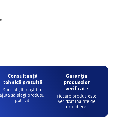
re
Consultanță
Garanția
tehnică gratuită
produselor
verificate
Specialiștii noștri te
ajută să alegi produsul
Fiecare produs este
potrivit.
verificat înainte de
expediere.