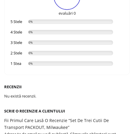
evaluări 0
5 Stele
0%
4 Stele
0%
3 Stele
0%
2 Stele
0%
1 Stea
0%
RECENZII
Nu există recenzii.
SCRIE O RECENZIE A CLIENTULUI
Fii Primul Care Lasă O Recenzie “Set De Trei Cutii De
Transport PACKOUT, Milwaukee”
Adresa ta de email nu va fi publicată.
Câmpurile obligatorii sunt