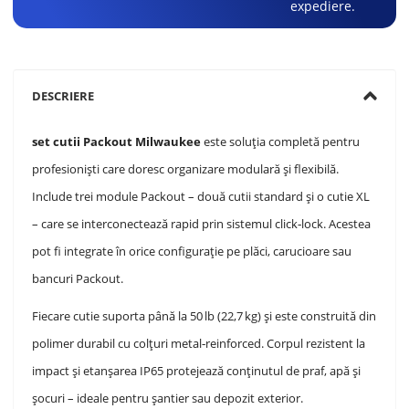
expediere.
DESCRIERE
set cutii Packout Milwaukee
este soluția completă pentru
profesioniști care doresc organizare modulară și flexibilă.
Include trei module Packout – două cutii standard și o cutie XL
– care se interconectează rapid prin sistemul click‑lock. Acestea
pot fi integrate în orice configurație pe plăci, carucioare sau
bancuri Packout.
Fiecare cutie suporta până la 50 lb (22,7 kg) și este construită din
polimer durabil cu colțuri metal‑reinforced. Corpul rezistent la
impact și etanșarea IP65 protejează conținutul de praf, apă și
șocuri – ideale pentru șantier sau depozit exterior
.