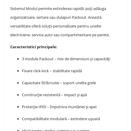
Sistemul Modul permite extinderea rapidă: poți adăuga
organizatoare, sertare sau dulapuri Packout. Această
versatilitate oferă soluții personalizate pentru unelte
electriciene, service auto sau compartimentare pe perete.
Caracteristici principale:
3 module Packout – mix de dimensiuni și capacități
Fixare click‑lock – stabilitate rapidă
Capacitate 50 lb/cutie – suport unelte grele
Construcție rezistentă – impact și apă
Protecție IP65 – împotriva murdăriei și apei
Compatibilitate modulară – extindere ușoară
Ideal pentru atelier, camion sau șantier