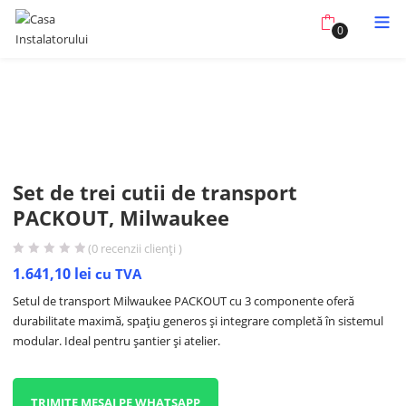
0
Set de trei cutii de transport
PACKOUT, Milwaukee
(
0
recenzii clienți )
1.641,10
lei
cu TVA
Setul de transport Milwaukee PACKOUT cu 3 componente oferă
durabilitate maximă, spațiu generos și integrare completă în sistemul
modular. Ideal pentru șantier și atelier.
TRIMITE MESAJ PE WHATSAPP