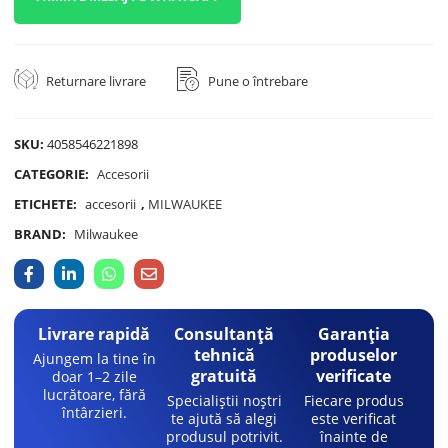
Returnare livrare
Pune o întrebare
SKU:
4058546221898
CATEGORIE:
Accesorii
ETICHETE:
accesorii
,
MILWAUKEE
BRAND:
Milwaukee
Livrare rapidă
Consultanță
Garanția
tehnică
produselor
Ajungem la tine în
gratuită
verificate
doar 1–2 zile
lucrătoare, fără
Specialiștii noștri
Fiecare produs
întârzieri.
te ajută să alegi
este verificat
produsul potrivit.
înainte de