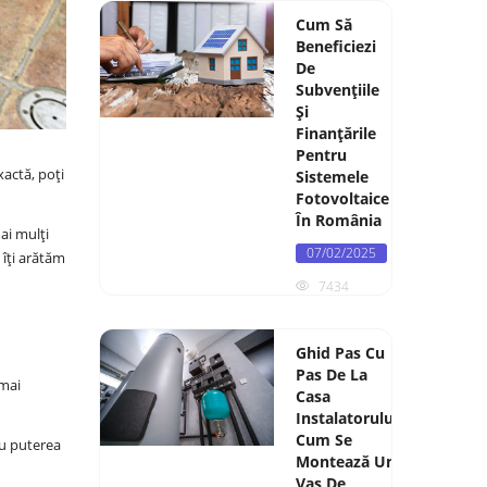
Cum Să
Beneficiezi
De
Subvențiile
Și
Finanțările
Pentru
xactă, poți
Sistemele
Fotovoltaice
În România
mai mulți
07/02/2025
 îți arătăm
7434
Ghid Pas Cu
Pas De La
 mai
Casa
Instalatorului:
Cum Se
au puterea
Montează Un
Vas De