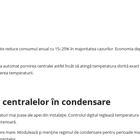
 poate reduce consumul anual cu 15–25% în majoritatea cazurilor. Economia d
sta automat pornirea centralei astfel încât să atingă temperatura dorită exact 
șterea temperaturii.
i centralelor în condensare
uri mai joase ale apei din instalație. Controlul digital reglează temperatura 
xterioară.
ere mare. Modulează și menține regimul de condensare pentru perioade mai 
nentelor.