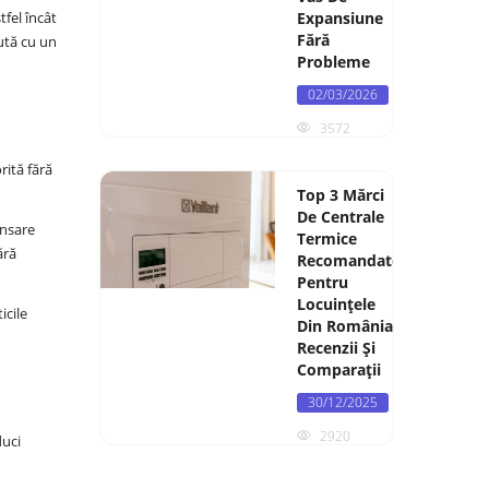
Expansiune
tfel încât
Fără
ută cu un
Probleme
02/03/2026
3572
rită fără
Top 3 Mărci
De Centrale
ensare
Termice
ără
Recomandate
Pentru
Locuințele
icile
Din România:
Recenzii Și
Comparații
30/12/2025
2920
duci