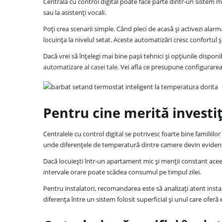
Centrala cu control digital poate face parte dintr-un sistem
sau la asistenți vocali.
Poți crea scenarii simple. Când pleci de acasă și activezi ala
locuința la nivelul setat. Aceste automatizări cresc confortul și
Dacă vrei să înțelegi mai bine pașii tehnici și opțiunile dispon
automatizare al casei tale
. Vei afla ce presupune configurare
Pentru cine merită investiț
Accesorii
Centralele cu control digital se potrivesc foarte bine familiilo
Aer
unde diferențele de temperatură dintre camere devin evidente
Dacă locuiești într-un apartament mic și menții constant aceea
condiționat
Baterii
intervale orare poate scădea consumul pe timpul zilei.
Sanitare
Radiatoare
Pentru instalatori, recomandarea este să analizați atent instala
diferența între un sistem folosit superficial și unul care oferă
și
Puffere