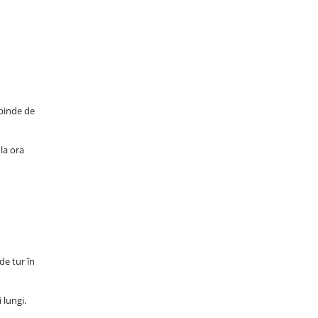
epinde de
la ora
de tur în
lungi.