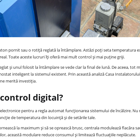
on pornit sau o rotiță reglată la întâmplare. Astăzi poți seta temperatura e
al. Toate aceste lucruri îți oferă mai mult control și mai puține griji.
eglat și unul folosit la întâmplare se vede clar la final de lună. De aceea, tot 
ostat inteligent la sistemul existent. Prin această analiză Casa Instalatorului
ne merită investiția.
control digital?
 electronice pentru a regla automat funcționarea sistemului de încălzire. Nu
ncție de temperatura din locuință și de setările tale.
să pornească la maximum și să se oprească brusc, centrala modulează flacăra s
ilor, această modulare reduce consumul și limitează fluctuațiile neplăcute.