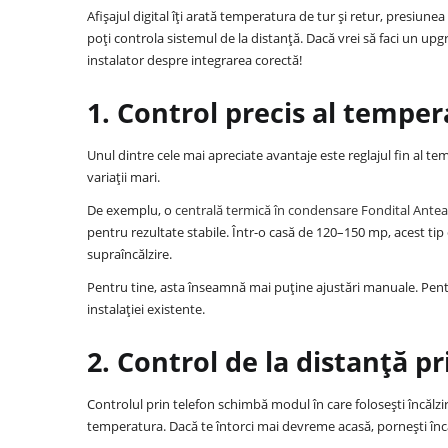
Afișajul digital îți arată temperatura de tur și retur, presiunea
poți controla sistemul de la distanță. Dacă vrei să faci un upg
instalator despre integrarea corectă!
1. Control precis al temperat
Unul dintre cele mai apreciate avantaje este reglajul fin al tem
variații mari.
De exemplu, o
centrală termică în condensare Fondital Ant
pentru rezultate stabile. Într-o casă de 120–150 mp, acest tip 
supraîncălzire.
Pentru tine, asta înseamnă mai puține ajustări manuale. Pentru
instalației existente.
2. Control de la distanță pr
Controlul prin telefon schimbă modul în care folosești încălzirea
temperatura. Dacă te întorci mai devreme acasă, pornești încă