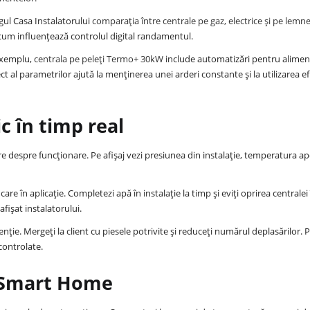
ogul Casa Instalatorului
comparația între centrale pe gaz, electrice și pe lemn
i cum influențează controlul digital randamentul.
 exemplu,
centrala pe peleți Termo+ 30kW
include automatizări pentru aliment
ect al parametrilor ajută la menținerea unei arderi constante și la utilizarea ef
c în timp real
are despre funcționare. Pe afișaj vezi presiunea din instalație, temperatura ape
e în aplicație. Completezi apă în instalație la timp și eviți oprirea centralei
fișat instalatorului.
enție. Mergeți la client cu piesele potrivite și reduceți numărul deplasărilor. 
controlate.
e Smart Home