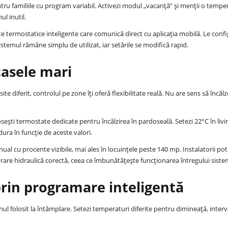
tru familiile cu program variabil. Activezi modul „vacanță” și menții o tempe
l inutil.
 termostatice inteligente care comunică direct cu aplicația mobilă. Le confi
istemul rămâne simplu de utilizat, iar setările se modifică rapid.
casele mari
e diferit, controlul pe zone îți oferă flexibilitate reală. Nu are sens să încălze
sești termostate dedicate pentru încălzirea în pardoseală. Setezi 22°C în livi
ura în funcție de aceste valori.
al cu procente vizibile, mai ales în locuințele peste 140 mp. Instalatorii po
ibrare hidraulică corectă, ceea ce îmbunătățește funcționarea întregului siste
rin programare inteligentă
ul folosit la întâmplare. Setezi temperaturi diferite pentru dimineață, interva