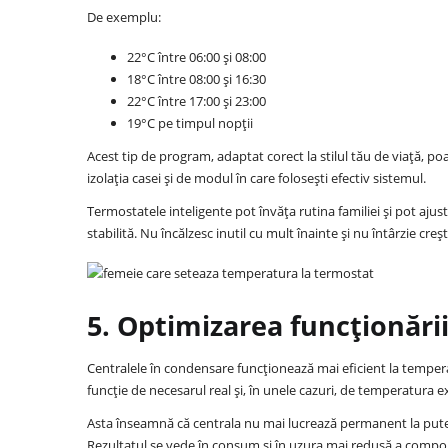
De exemplu:
22°C între 06:00 și 08:00
18°C între 08:00 și 16:30
22°C între 17:00 și 23:00
19°C pe timpul nopții
Acest tip de program, adaptat corect la stilul tău de viață,
izolația casei și de modul în care folosești efectiv sistemul.
Termostatele inteligente pot învăța rutina familiei și pot aju
stabilită. Nu încălzesc inutil cu mult înainte și nu întârzie cre
5. Optimizarea funcționări
Centralele în condensare funcționează mai eficient la temperat
funcție de necesarul real și, în unele cazuri, de temperatura e
Asta înseamnă că centrala nu mai lucrează permanent la put
Rezultatul se vede în consum și în uzura mai redusă a compo