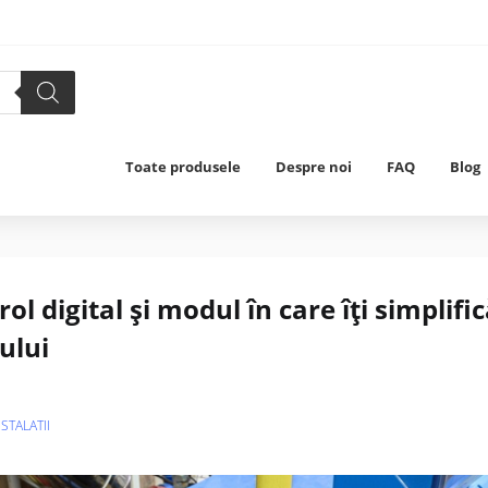
Toate produsele
Despre noi
FAQ
Blog
l digital și modul în care îți simplifi
ului
NSTALATII