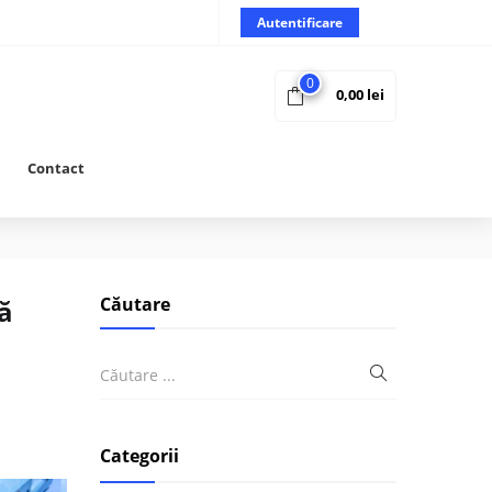
Autentificare
0
0,00
lei
Contact
Căutare
că
Categorii