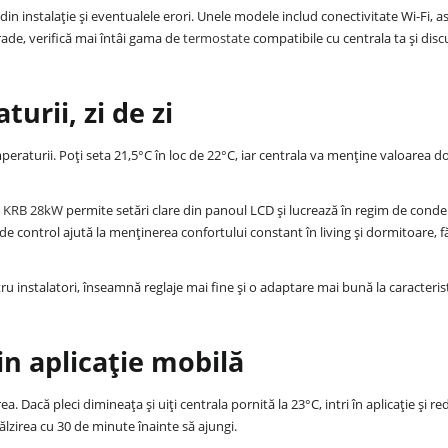
 din instalație și eventualele erori. Unele modele includ conectivitate Wi-Fi, as
rade, verifică mai întâi gama de
termostate
compatibile cu centrala ta și disc
urii, zi de zi
peraturii. Poți seta 21,5°C în loc de 22°C, iar centrala va menține valoarea do
ea KRB 28kW
permite setări clare din panoul LCD și lucrează în regim de cond
de control ajută la menținerea confortului constant în living și dormitoare, f
 instalatori, înseamnă reglaje mai fine și o adaptare mai bună la caracterist
in aplicație mobilă
. Dacă pleci dimineața și uiți centrala pornită la 23°C, intri în aplicație și re
lzirea cu 30 de minute înainte să ajungi.