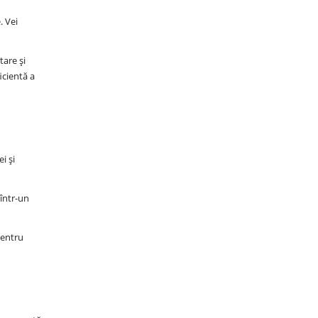
e
. Vei
are și
icientă a
i și
 într-un
Pentru