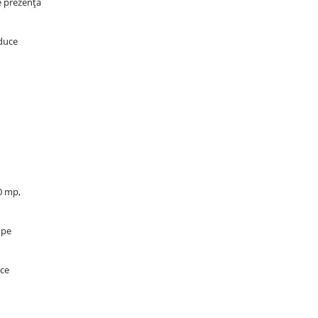
e prezență
aduce
20 mp,
 pe
ace