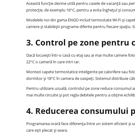
Această funcție devine utilă pentru casele de vacanță sau pen
protecție, de exemplu 16°C, pentru a evita înghețul și consumu
Modelele noi din gama ENGO includ termostate Wi-Fi și capete
camere și stabilești programe diferite pentru fiecare spațiu. S
3. Control pe zone pentru 
Dacă locuiești într-o casă cu etaj sau ai mai multe camere folosit
22°C o cameră în care intri rar.
Montezi capete termostatice inteligente pe calorifere sau folo
dormitor și 18°C în camera de oaspeți. Sistemul distribuie căld
Pentru utilizare uzuală, controlul pe zone reduce consumul anu
mai multe circuite și pot regla debitele pentru a obține echil
4. Reducerea consumului p
Programarea orară face diferența între un sistem eficient și un
care ești plecat și seara.