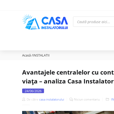
Acasă
/
INSTALATII
Avantajele centralelor cu contro
viața – analiza Casa Instalator
24/06/2026
De către
casa instalatorului
Niciun comentariu
I