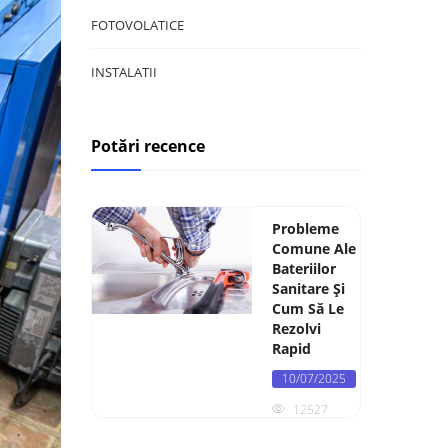
FOTOVOLATICE
INSTALATII
Potări recence
Probleme
Comune Ale
Bateriilor
Sanitare Și
Cum Să Le
Rezolvi
Rapid
10/07/2025
12527