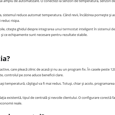
 mai amplu de automatizare. O conectezi la senzori de temperatură, senzori d
rma, sistemul reduce automat temperatura. Când revii, încălzirea pornește și 
 reduc risipa.
ibile, citește ghidul despre
integrarea unui termostat inteligent în sistemul de
a și ce echipamente sunt necesare pentru rezultate stabile.
ia?
r active, care pleacă zilnic de acasă și nu au un program fix. În casele peste 1
, controlul pe zone aduce beneficii clare.
și temperatură, câștigul va fi mai redus. Totuși, chiar și acolo, programarea
ția existentă, tipul de centrală și nevoile clientului. O configurare corectă f
 economii reale.