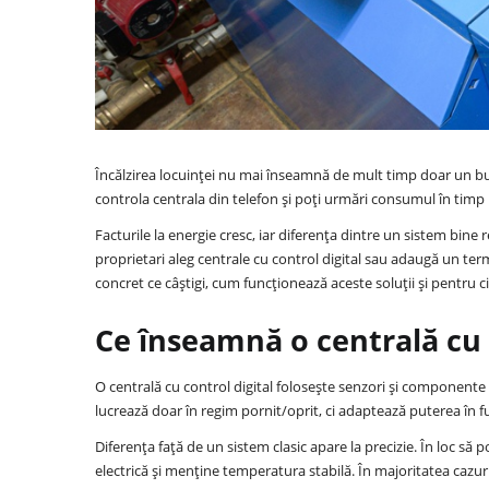
Încălzirea locuinței nu mai înseamnă de mult timp doar un but
controla centrala din telefon și poți urmări consumul în timp re
Facturile la energie cresc, iar diferența dintre un sistem bine r
proprietari aleg centrale cu control digital sau adaugă un term
concret ce câștigi, cum funcționează aceste soluții și pentru ci
Ce înseamnă o centrală cu 
O centrală cu control digital folosește senzori și componente
lucrează doar în regim pornit/oprit, ci adaptează puterea în fu
Diferența față de un sistem clasic apare la precizie. În loc 
electrică și menține temperatura stabilă. În majoritatea cazur