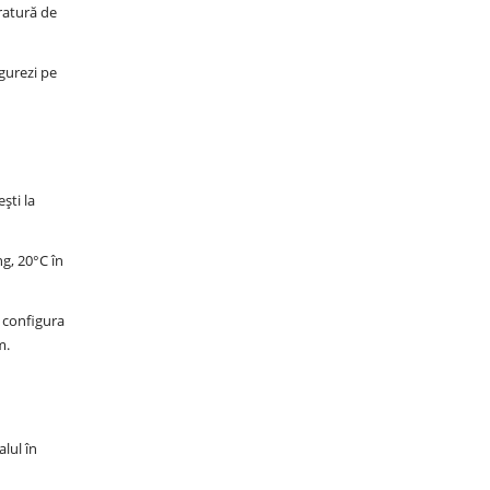
ratură de
gurezi pe
ști la
ng, 20°C în
t configura
m.
lul în