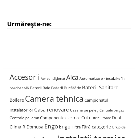
Urmărește-ne:
Accesorii
Alca
Automatizare - încalzire în
Aer condiționat
Baterii Sanitare
Baterii Baie
Baterii Bucătărie
pardoseală
Camera tehnica
Boilere
Campionatul
Casa renovare
Instalatorilor
Cazane pe peleți
Centrale pe gaz
Cot
Dual
Componente electrice
Centrale pe lemn
Distribuitoare
Engo
Engo
Clima R Domusa
Fără categorie
Filtre
Grup de