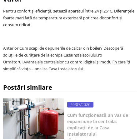
Pentru confort și eficiență, setează aparatul între 24 și 26°C. Diferențele
foarte mari față de temperatura exterioară pot crea disconfort și
consum ridicat.
Anterior
Cum scapi de depunerile de calcar din boiler? Descoperă
soluțiile de curățare de la echipa CasaInstalatorului.ro
Următorul
Avantajele centralelor cu control digital și modul în care îți
simplifică viața – analiza Casa Instalatorului
Postări similare
20/07/2026
Cum funcționează un vas de
expansiune la centrală:
explicații de la Casa
Instalatorului