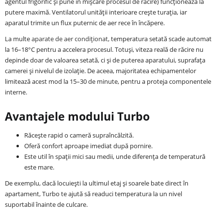
agentul frigorific și pune în mișcare procesul de răcire) funcționează la
putere maximă. Ventilatorul unității interioare crește turația, iar
aparatul trimite un flux puternic de aer rece în încăpere.
La multe
aparate de aer condiționat
, temperatura setată scade automat
la 16–18°C pentru a accelera procesul. Totuși, viteza reală de răcire nu
depinde doar de valoarea setată, ci și de puterea aparatului, suprafața
camerei și nivelul de izolație. De aceea, majoritatea echipamentelor
limitează acest mod la 15–30 de minute, pentru a proteja componentele
interne.
Avantajele modului Turbo
Răcește rapid o cameră supraîncălzită.
Oferă confort aproape imediat după pornire.
Este util în spații mici sau medii, unde diferența de temperatură
este mare.
De exemplu, dacă locuiești la ultimul etaj și soarele bate direct în
apartament, Turbo te ajută să readuci temperatura la un nivel
suportabil înainte de culcare.