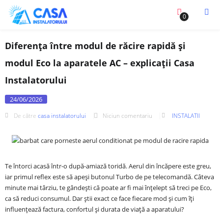
0
Diferența între modul de răcire rapidă și
modul Eco la aparatele AC – explicații Casa
Instalatorului
24/06/2026
De către
casa instalatorului
Niciun comentariu
INSTALATII
Te întorci acasă într-o după-amiază toridă. Aerul din încăpere este greu,
iar primul reflex este să apeși butonul Turbo de pe telecomandă. Câteva
minute mai târziu, te gândești că poate ar fi mai înțelept să treci pe Eco,
ca să reduci consumul. Dar știi exact ce face fiecare mod și cum îți
influențează factura, confortul și durata de viață a aparatului?