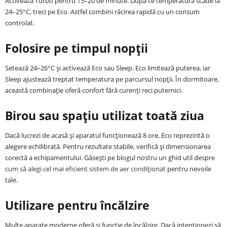
Activează Turbo pentru 15–20 de minute. După ce temperatura scade la
24–25°C, treci pe Eco. Astfel combini răcirea rapidă cu un consum
controlat.
Folosire pe timpul nopții
Setează 24–26°C și activează Eco sau Sleep. Eco limitează puterea, iar
Sleep ajustează treptat temperatura pe parcursul nopții. În dormitoare,
această combinație oferă confort fără curenți reci puternici.
Birou sau spațiu utilizat toată ziua
Dacă lucrezi de acasă și aparatul funcționează 8 ore, Eco reprezintă o
alegere echilibrată. Pentru rezultate stabile, verifică și dimensionarea
corectă a echipamentului. Găsești pe blogul nostru un ghid util despre
cum să alegi cel mai eficient sistem de aer condiționat
pentru nevoile
tale.
Utilizare pentru încălzire
Multe aparate moderne oferă și funcție de încălzire. Dacă intenționezi să