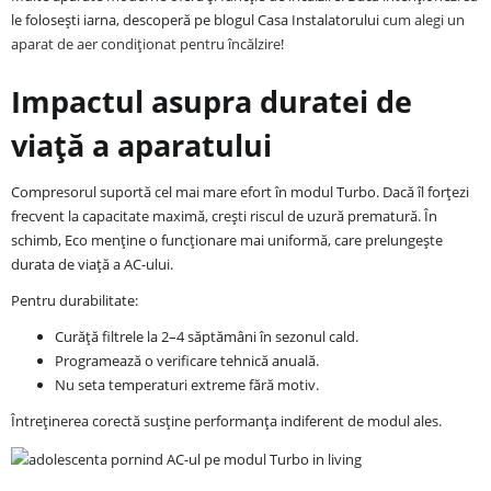
le folosești iarna, descoperă pe blogul Casa Instalatorului
cum alegi un
aparat de aer condiționat pentru încălzire
!
Impactul asupra duratei de
viață a aparatului
Compresorul suportă cel mai mare efort în modul Turbo. Dacă îl forțezi
frecvent la capacitate maximă, crești riscul de uzură prematură. În
schimb, Eco menține o funcționare mai uniformă, care prelungește
durata de viață a AC-ului.
Pentru durabilitate:
Curăță filtrele la 2–4 săptămâni în sezonul cald.
Programează o verificare tehnică anuală.
Nu seta temperaturi extreme fără motiv.
Întreținerea corectă susține performanța indiferent de modul ales.