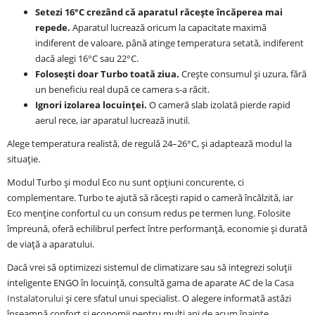
Setezi 16°C crezând că aparatul răcește încăperea mai
repede.
Aparatul lucrează oricum la capacitate maximă
indiferent de valoare, până atinge temperatura setată, indiferent
dacă alegi 16°C sau 22°C.
Folosești doar Turbo toată ziua.
Crește consumul și uzura, fără
un beneficiu real după ce camera s-a răcit.
Ignori izolarea locuinței.
O cameră slab izolată pierde rapid
aerul rece, iar aparatul lucrează inutil.
Alege temperatura realistă, de regulă 24–26°C, și adaptează modul la
situație.
Modul Turbo și modul Eco nu sunt opțiuni concurente, ci
complementare. Turbo te ajută să răcești rapid o cameră încălzită, iar
Eco menține confortul cu un consum redus pe termen lung. Folosite
împreună, oferă echilibrul perfect între performanță, economie și durată
de viață a aparatului.
Dacă vrei să optimizezi sistemul de climatizare sau să integrezi soluții
inteligente ENGO în locuință, consultă gama de aparate AC de la
Casa
Instalatorului
și cere sfatul unui specialist. O alegere informată astăzi
înseamnă confort și economii pentru mulți ani de acum înainte.