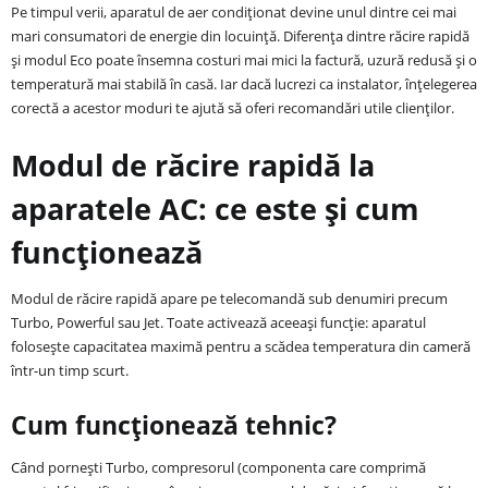
Pe timpul verii, aparatul de aer condiționat devine unul dintre cei mai
mari consumatori de energie din locuință. Diferența dintre răcire rapidă
și modul Eco poate însemna costuri mai mici la factură, uzură redusă și o
temperatură mai stabilă în casă. Iar dacă lucrezi ca instalator, înțelegerea
corectă a acestor moduri te ajută să oferi recomandări utile clienților.
Modul de răcire rapidă la
aparatele AC: ce este și cum
funcționează
Modul de răcire rapidă apare pe telecomandă sub denumiri precum
Turbo, Powerful sau Jet. Toate activează aceeași funcție: aparatul
folosește capacitatea maximă pentru a scădea temperatura din cameră
într-un timp scurt.
Cum funcționează tehnic?
Când pornești Turbo, compresorul (componenta care comprimă