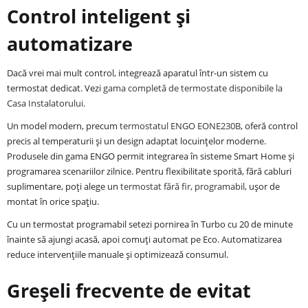
Control inteligent și
automatizare
Dacă vrei mai mult control, integrează aparatul într-un sistem cu
termostat dedicat. Vezi
gama completă de termostate disponibile la
Casa Instalatorului
.
Un model modern, precum
termostatul ENGO EONE230B
, oferă control
precis al temperaturii și un design adaptat locuințelor moderne.
Produsele din gama ENGO permit integrarea în sisteme Smart Home și
programarea scenariilor zilnice. Pentru flexibilitate sporită, fără cabluri
suplimentare, poți alege un
termostat fără fir, programabil
, ușor de
montat în orice spațiu.
Cu un termostat programabil setezi pornirea în Turbo cu 20 de minute
înainte să ajungi acasă, apoi comuți automat pe Eco. Automatizarea
reduce intervențiile manuale și optimizează consumul.
Greșeli frecvente de evitat