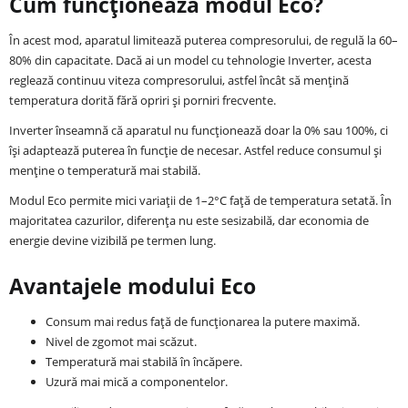
Cum funcționează modul Eco?
În acest mod, aparatul limitează puterea compresorului, de regulă la 60–
80% din capacitate. Dacă ai un model cu tehnologie Inverter, acesta
reglează continuu viteza compresorului, astfel încât să mențină
temperatura dorită fără opriri și porniri frecvente.
Inverter înseamnă că aparatul nu funcționează doar la 0% sau 100%, ci
își adaptează puterea în funcție de necesar. Astfel reduce consumul și
menține o temperatură mai stabilă.
Modul Eco permite mici variații de 1–2°C față de temperatura setată. În
majoritatea cazurilor, diferența nu este sesizabilă, dar economia de
energie devine vizibilă pe termen lung.
Avantajele modului Eco
Consum mai redus față de funcționarea la putere maximă.
Nivel de zgomot mai scăzut.
Temperatură mai stabilă în încăpere.
Uzură mai mică a componentelor.