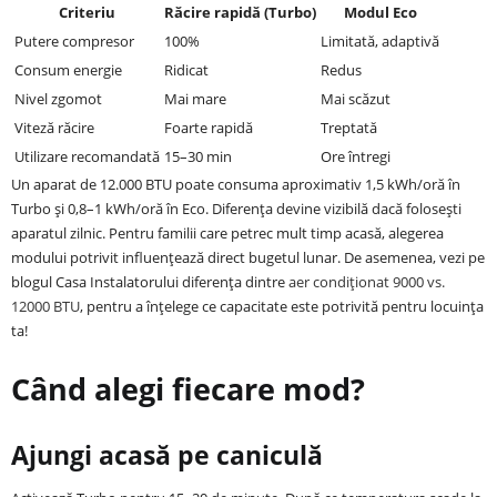
Criteriu
Răcire rapidă (Turbo)
Modul Eco
Putere compresor
100%
Limitată, adaptivă
Consum energie
Ridicat
Redus
Nivel zgomot
Mai mare
Mai scăzut
Viteză răcire
Foarte rapidă
Treptată
Utilizare recomandată
15–30 min
Ore întregi
Un aparat de 12.000 BTU poate consuma aproximativ 1,5 kWh/oră în
Turbo și 0,8–1 kWh/oră în Eco. Diferența devine vizibilă dacă folosești
aparatul zilnic. Pentru familii care petrec mult timp acasă, alegerea
modului potrivit influențează direct bugetul lunar. De asemenea, vezi pe
blogul Casa Instalatorului diferența dintre
aer condiționat 9000 vs.
12000 BTU
, pentru a înțelege ce capacitate este potrivită pentru locuința
ta!
Când alegi fiecare mod?
Ajungi acasă pe caniculă