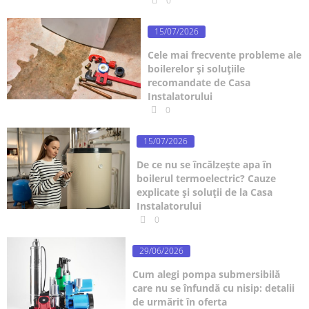
0
15/07/2026
Cele mai frecvente probleme ale
boilerelor și soluțiile
recomandate de Casa
Instalatorului
0
15/07/2026
De ce nu se încălzește apa în
boilerul termoelectric? Cauze
explicate și soluții de la Casa
Instalatorului
0
29/06/2026
Cum alegi pompa submersibilă
care nu se înfundă cu nisip: detalii
de urmărit în oferta