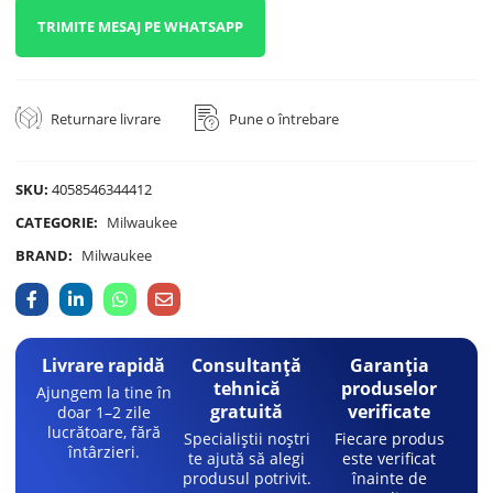
TRIMITE MESAJ PE WHATSAPP
Returnare livrare
Pune o întrebare
SKU:
4058546344412
CATEGORIE:
Milwaukee
BRAND:
Milwaukee
Livrare rapidă
Consultanță
Garanția
tehnică
produselor
Ajungem la tine în
gratuită
verificate
doar 1–2 zile
lucrătoare, fără
Specialiștii noștri
Fiecare produs
întârzieri.
te ajută să alegi
este verificat
produsul potrivit.
înainte de