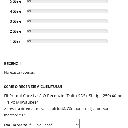
5 Stele
0%
4 Stele
0%
3 Stele
0%
2 Stele
0%
1 Stea
0%
RECENZII
Nu există recenzii.
SCRIE O RECENZIE A CLIENTULUI
Fii Primul Care Lasă O Recenzie “Dalta SDS+ Sledge 250x40mm
– 1 Pc Milwaukee”
Adresa ta de email nu va fi publicată.
Câmpurile obligatorii sunt
marcate cu
*
Evaluarea ta
*