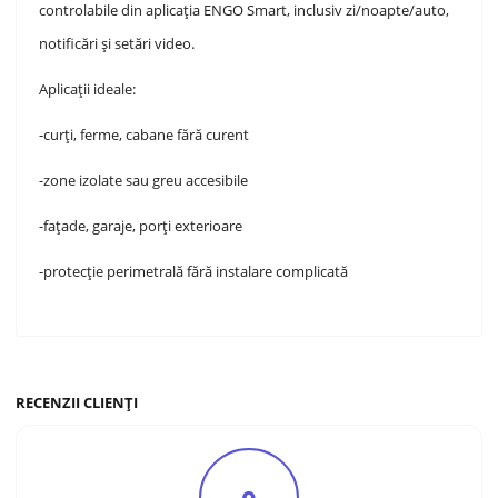
controlabile din aplicația ENGO Smart, inclusiv zi/noapte/auto,
notificări și setări video.
Aplicații ideale:
-curți, ferme, cabane fără curent
-zone izolate sau greu accesibile
-fațade, garaje, porți exterioare
-protecție perimetrală fără instalare complicată
RECENZII CLIENȚI