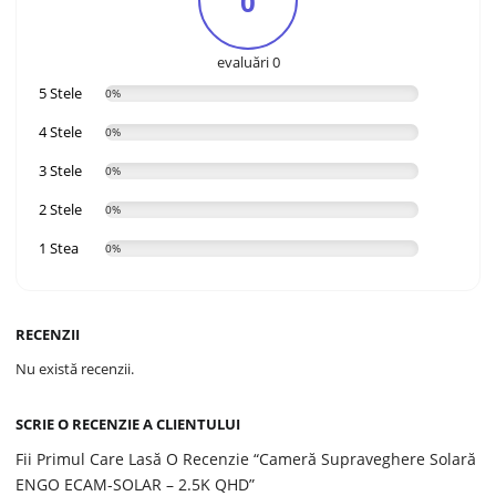
0
evaluări 0
5 Stele
0%
4 Stele
0%
3 Stele
0%
2 Stele
0%
1 Stea
0%
RECENZII
Nu există recenzii.
SCRIE O RECENZIE A CLIENTULUI
Fii Primul Care Lasă O Recenzie “Cameră Supraveghere Solară
ENGO ECAM-SOLAR – 2.5K QHD”