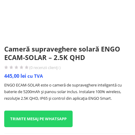
Cameră supraveghere solară ENGO
ECAM-SOLAR – 2.5K QHD
(
0
recenzii clienți )
445,00
lei
cu TVA
ENGO ECAM-SOLAR este o cameră de supraveghere inteligentă cu
baterie de 5200mAh și panou solar inclus. Instalare 100% wireless,
rezoluție 2.5K QHD, IP65 și control din aplicația ENGO Smart.
TRIMITE MESAJ PE WHATSAPP