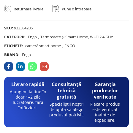
Returnare livrare
Pune o întrebare
SKU:
932384205
CATEGORII:
Engo
,
Termostate și Smart Home
,
Wi-Fi 2.4 GHz
ETICHETE:
cameră smart home
,
ENGO
BRAND:
Engo
Livrare rapidă
Consultanță
Garanția
tehnică
produselor
Ajungem la tine în
gratuită
verificate
doar 1–2 zile
lucrătoare, fără
Specialiștii noștri
Fiecare produs
întârzieri.
te ajută să alegi
este verificat
produsul potrivit.
înainte de
expediere.