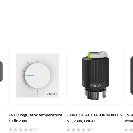
ENGO regulator temperatura
E30NC230 ACTUATOR M30X1.5
ENGO
O
cu fir 230V
NC, 230V, ENGO
smar
(0)
(0)