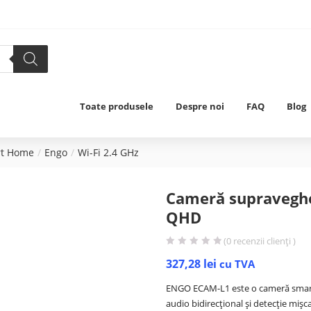
Toate produsele
Despre noi
FAQ
Blog
rt Home
Engo
Wi-Fi 2.4 GHz
Cameră supraveghe
QHD
(
0
recenzii clienți )
327,28
lei
cu TVA
ENGO ECAM-L1 este o cameră smart d
audio bidirecțional și detecție miș