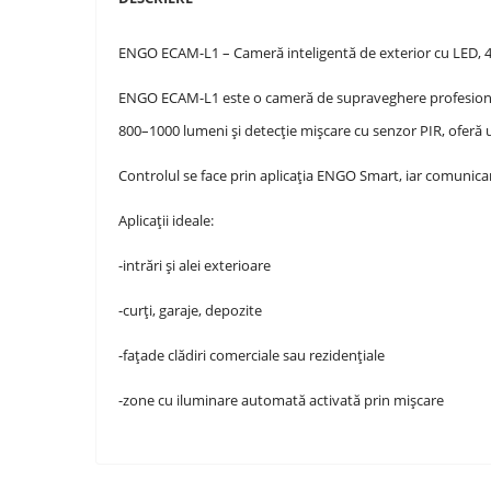
ENGO ECAM-L1 – Cameră inteligentă de exterior cu LED, 4M
ENGO ECAM-L1 este o cameră de supraveghere profesională
800–1000 lumeni și detecție mișcare cu senzor PIR, oferă un 
Controlul se face prin aplicația ENGO Smart, iar comunica
Aplicații ideale:
-intrări și alei exterioare
-curți, garaje, depozite
-fațade clădiri comerciale sau rezidențiale
-zone cu iluminare automată activată prin mișcare