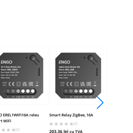
 EREL1WIFI16A releu
Smart Relay ZigBee, 16A
Modul releu 
t WiFi
230V, 12A
(0)
(0)
(
203,36
lei
cu TVA