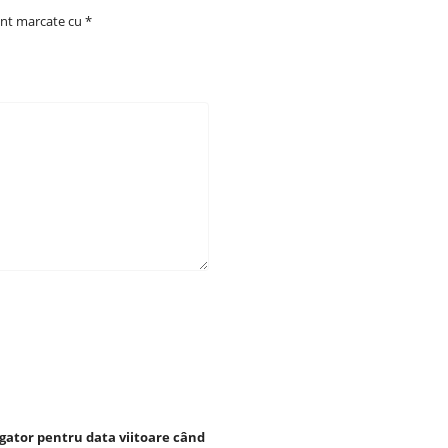
unt marcate cu
*
igator pentru data viitoare când