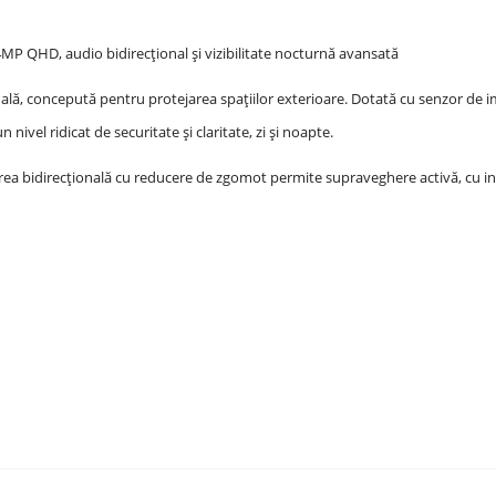
P QHD, audio bidirecțional și vizibilitate nocturnă avansată
, concepută pentru protejarea spațiilor exterioare. Dotată cu senzor de im
nivel ridicat de securitate și claritate, zi și noapte.
rea bidirecțională cu reducere de zgomot permite supraveghere activă, cu int