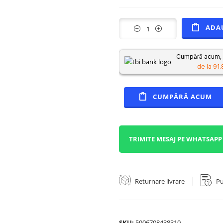
ADA
Cumpără acum, p
de la 91.
CUMPĂRĂ ACUM
TRIMITE MESAJ PE WHATSAPP
Returnare livrare
Pu
SKU:
5906708438310