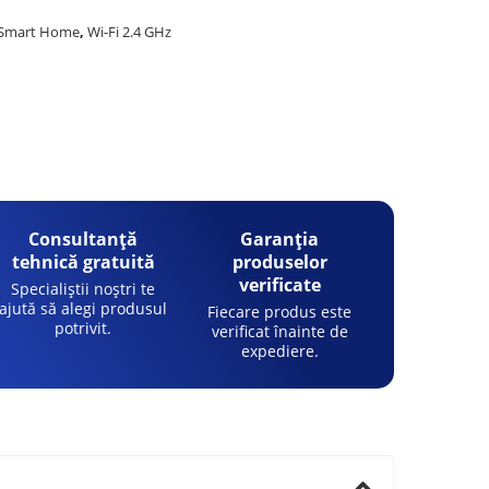
 Smart Home
,
Wi-Fi 2.4 GHz
Consultanță
Garanția
tehnică gratuită
produselor
verificate
Specialiștii noștri te
ajută să alegi produsul
Fiecare produs este
potrivit.
verificat înainte de
expediere.