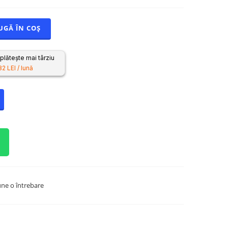
UGĂ ÎN COȘ
lătește mai târziu
82 LEI / lună
ne o întrebare