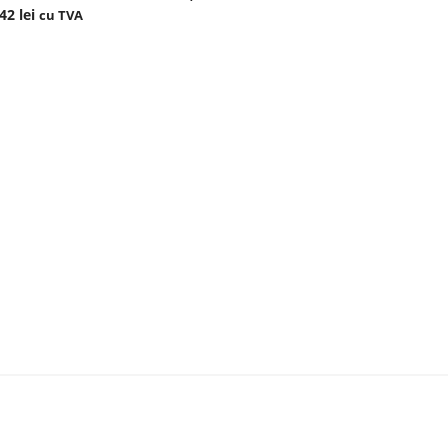
,42
lei
80,99
lei
cu TVA
cu 