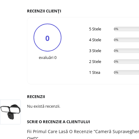
RECENZII CLIENȚI
5 Stele
0%
0
4 Stele
0%
3 Stele
0%
evaluări 0
2 Stele
0%
1 Stea
0%
RECENZII
Nu există recenzii.
SCRIE O RECENZIE A CLIENTULUI
Fii Primul Care Lasă O Recenzie “Cameră Supraveghe
QHD”