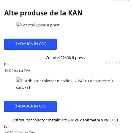
Alte produse de la KAN
ADAUGĂ ÎN COȘ
Cot otel 22×90 II press
(0)
16,04
lei
cu TVA
ADAUGĂ ÎN COȘ
Distribuitor colector metalic 1”x3/4” cu debitmetre 9 cai UFST
(0)
1.030,43
lei
cu TVA