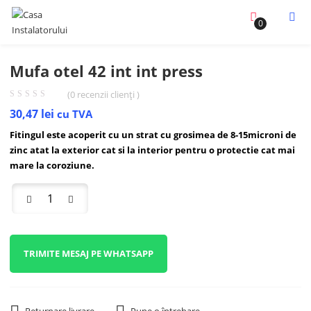
0
Mufa otel 42 int int press
(
0
recenzii clienți )
30,47
lei
cu TVA
Fitingul este acoperit cu un strat cu grosimea de 8-15microni de
zinc atat la exterior cat si la interior pentru o protectie cat mai
mare la coroziune.
TRIMITE MESAJ PE WHATSAPP