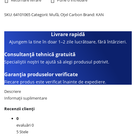
Returnare livrare
Pune o întrebare
SKU:
64101065
Categorii:
Mufă
,
Oțel Carbon
Brand:
KAN
Livrare rapidă
Ajungem la tine în doar 1–2 zile lucrătoare, fără întârzieri.
Consultanță tehnică gratuită
Specialiștii noștri te ajută să alegi produsul potrivit.
Garanția produselor verificate
Fiecare produs este verificat înainte de expediere.
Descriere
Informații suplimentare
Recenzii clienți
0
evaluări 0
5 Stele