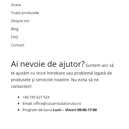
Acasa
Toate produsele
Despre noi
Blog
FAQ
Contact
Ai nevoie de ajutor?
Suntem aici să
te ajutăm cu orice întrebare sau problemă legată de
produsele și serviciile noastre. Nu ezita să ne
contactezi!
+40 745 627 524
Email:
office@casainstalatorului.ro
Program de lucru:
Luni – Vineri 09:00-17:00