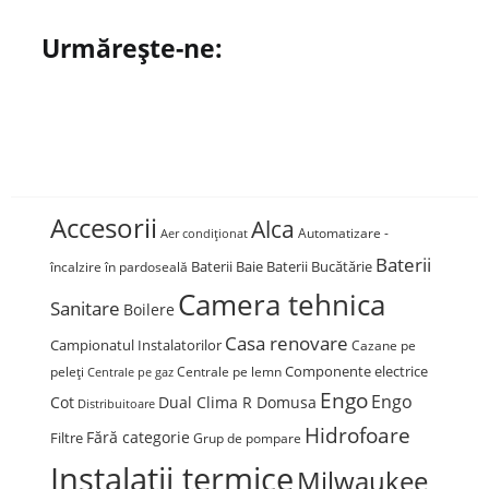
Urmărește-ne:
Accesorii
Alca
Automatizare -
Aer condiționat
Baterii
Baterii Baie
Baterii Bucătărie
încalzire în pardoseală
Camera tehnica
Sanitare
Boilere
Casa renovare
Campionatul Instalatorilor
Cazane pe
Componente electrice
peleți
Centrale pe lemn
Centrale pe gaz
Engo
Engo
Cot
Dual Clima R Domusa
Distribuitoare
Hidrofoare
Fără categorie
Filtre
Grup de pompare
Instalații termice
Milwaukee