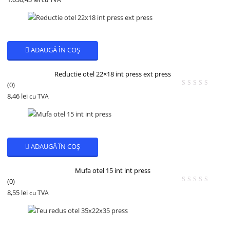
ADAUGĂ ÎN COȘ
Reductie otel 22×18 int press ext press
(0)
8,46
lei
cu TVA
ADAUGĂ ÎN COȘ
Mufa otel 15 int int press
(0)
8,55
lei
cu TVA