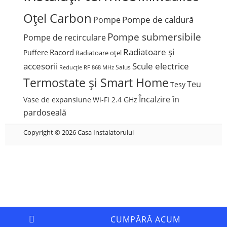
Oțel Carbon
Pompe de caldură
Pompe
Pompe submersibile
Pompe de recirculare
Radiatoare și
Racord
Puffere
Radiatoare oțel
accesorii
Scule electrice
Salus
Reducție
RF 868 MHz
Termostate și Smart Home
Teu
Tesy
Încalzire în
Vase de expansiune
Wi-Fi 2.4 GHz
pardoseală
Copyright © 2026 Casa Instalatorului
CUMPĂRĂ ACUM