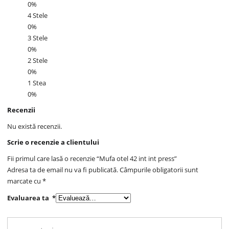
0%
4 Stele
0%
3 Stele
0%
2 Stele
0%
1 Stea
0%
Recenzii
Nu există recenzii.
Scrie o recenzie a clientului
Fii primul care lasă o recenzie “Mufa otel 42 int int press”
Adresa ta de email nu va fi publicată.
Câmpurile obligatorii sunt
marcate cu
*
Evaluarea ta
*