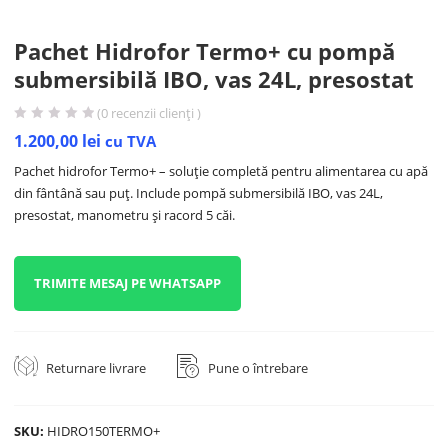
Pachet Hidrofor Termo+ cu pompă
submersibilă IBO, vas 24L, presostat
(
0
recenzii clienți )
1.200,00
lei
cu TVA
Pachet hidrofor Termo+ – soluție completă pentru alimentarea cu apă
din fântână sau puț. Include pompă submersibilă IBO, vas 24L,
presostat, manometru și racord 5 căi.
TRIMITE MESAJ PE WHATSAPP
Returnare livrare
Pune o întrebare
SKU:
HIDRO150TERMO+