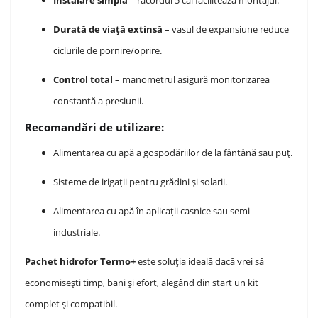
Instalare simplă
– racordul 5 căi facilitează montajul.
Durată de viață extinsă
– vasul de expansiune reduce
ciclurile de pornire/oprire.
Control total
– manometrul asigură monitorizarea
constantă a presiunii.
Recomandări de utilizare:
Alimentarea cu apă a gospodăriilor de la fântână sau puț.
Sisteme de irigații pentru grădini și solarii.
Alimentarea cu apă în aplicații casnice sau semi-
industriale.
Pachet hidrofor Termo+
este soluția ideală dacă vrei să
economisești timp, bani și efort, alegând din start un kit
complet și compatibil.