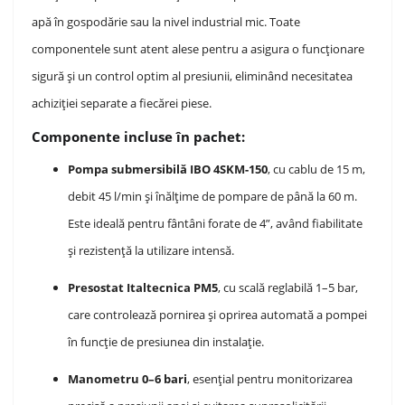
apă în gospodărie sau la nivel industrial mic. Toate
componentele sunt atent alese pentru a asigura o funcționare
sigură și un control optim al presiunii, eliminând necesitatea
achiziției separate a fiecărei piese.
Componente incluse în pachet:
Pompa submersibilă IBO 4SKM-150
, cu cablu de 15 m,
debit 45 l/min și înălțime de pompare de până la 60 m.
Este ideală pentru fântâni forate de 4”, având fiabilitate
și rezistență la utilizare intensă.
Presostat Italtecnica PM5
, cu scală reglabilă 1–5 bar,
care controlează pornirea și oprirea automată a pompei
în funcție de presiunea din instalație.
Manometru 0–6 bari
, esențial pentru monitorizarea