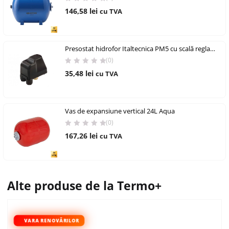
146,58
lei
cu TVA
Presostat hidrofor Italtecnica PM5 cu scală reglabilă 1–5 bar
(0)
35,48
lei
cu TVA
Vas de expansiune vertical 24L Aqua
(0)
167,26
lei
cu TVA
Alte produse de la Termo+
VARA RENOVĂRILOR