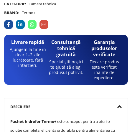
CATEGORIE:
Camera tehnica
BRAND:
Termo+
Livrare rapidă
Consultanță
Garanția
tehnică
produselor
Ajungem la tine în
gratuită
verificate
doar 1–2 zile
lucrătoare, fără
Specialiștii noștri
Fiecare produs
întârzieri.
te ajută să alegi
este verificat
produsul potrivit.
înainte de
expediere.
DESCRIERE
Pachet hidrofor Termo+
este conceput pentru a oferi o
soluție completă, eficientă și durabilă pentru alimentarea cu