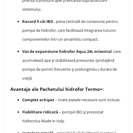
precisă a presiunii apei și evitarea suprasolicitării
sistemului.
Racord 5 căi IBO
, piesa centrală de conexiune pentru
pompa de hidrofor, care facilitează integrarea tuturor
componentelor într-un ansamblu compact.
Vas de expansiune hidrofor Aqua 24L orizontal
, care
acumulează apa și stabilizează presiunea. (protejând
pompa de porniri frecvente și prelungindu-i durata de
viață)
Avantaje ale Pachetului hidrofor Termo+:
Complet echipat
– toate piesele necesare sunt incluse.
Fiabilitate ridicată
– pompă IBO și presostat
Italtecnica Made in Italy.