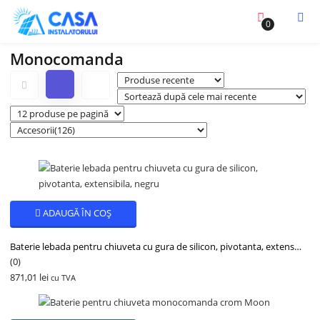
0
Monocomanda
ADAUGĂ ÎN COȘ
Baterie lebada pentru chiuveta cu gura de silicon, pivotanta, extensibila, negru 82693N
(0)
871,01
lei
cu TVA