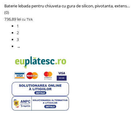
Baterie lebada pentru chiuveta cu gura de silicon, pivotanta, extensibila, galben 82693A
(0)
736,89
lei
cu TVA
1
2
3
→