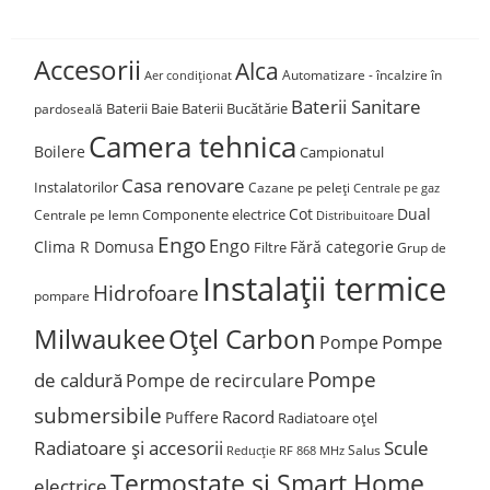
Accesorii
Alca
Automatizare - încalzire în
Aer condiționat
Baterii Sanitare
Baterii Baie
Baterii Bucătărie
pardoseală
Camera tehnica
Boilere
Campionatul
Casa renovare
Instalatorilor
Cazane pe peleți
Centrale pe gaz
Cot
Dual
Componente electrice
Centrale pe lemn
Distribuitoare
Engo
Engo
Clima R Domusa
Fără categorie
Filtre
Grup de
Instalații termice
Hidrofoare
pompare
Milwaukee
Oțel Carbon
Pompe
Pompe
Pompe
de caldură
Pompe de recirculare
submersibile
Racord
Puffere
Radiatoare oțel
Radiatoare și accesorii
Scule
Salus
Reducție
RF 868 MHz
Termostate și Smart Home
electrice