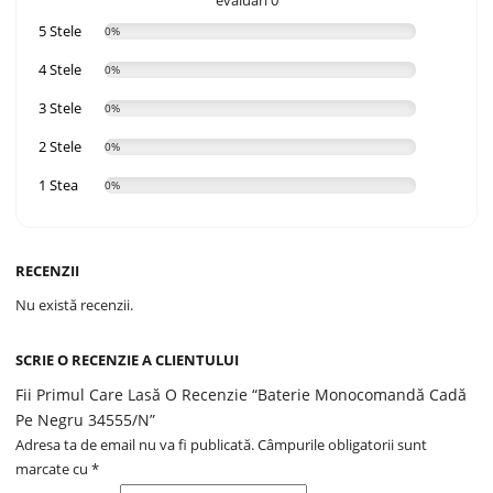
5 Stele
0%
4 Stele
0%
3 Stele
0%
2 Stele
0%
1 Stea
0%
RECENZII
Nu există recenzii.
SCRIE O RECENZIE A CLIENTULUI
Fii Primul Care Lasă O Recenzie “Baterie Monocomandă Cadă
Pe Negru 34555/N”
Adresa ta de email nu va fi publicată.
Câmpurile obligatorii sunt
marcate cu
*