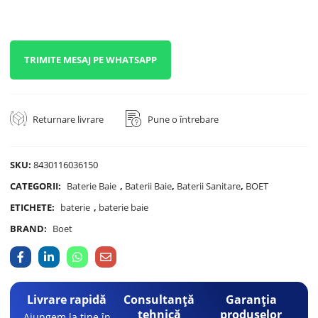
TRIMITE MESAJ PE WHATSAPP
Returnare livrare
Pune o întrebare
SKU:
8430116036150
CATEGORII:
Baterie Baie
,
Baterii Baie
,
Baterii Sanitare
,
BOET
ETICHETE:
baterie
,
baterie baie
BRAND:
Boet
Livrare rapidă
Consultanță
Garanția
tehnică
produselor
Ajungem la tine în