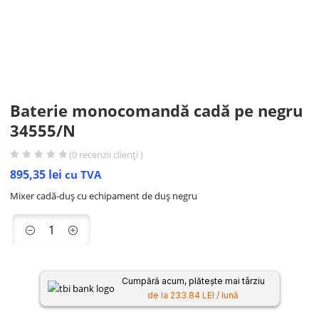
Baterie monocomandă cadă pe negru
34555/N
(
0
recenzii clienți )
895,35
lei
cu TVA
Mixer cadă-duș cu echipament de duș negru
Cumpără acum, plătește mai târziu
de la 233.84 LEI / lună