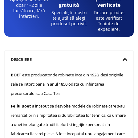
gratuită
verificate
doar 1–2 zile
lucrătoare, fără
Specialiștii noștri
Fiecare produs
întârzieri.
te ajută să alegi
este verificat
produsul potrivit.
înainte de
expediere.
DESCRIERE
BOET
este producator de robinete inca din 1928, desi originile
sale se intorc pana in anul 1850 odata cu infiintarea
precursorului sau Casa Teis.
Feliu Boet
a inceput sa dezvolte modele de robinete care s-au
remarcat prin simplitatea si durabilitatea lor tehnica, ca urmare
a unei indelungate traditii, efort si ingrijire personala in
fabricarea fiecarei piese. A fost inceputul unui angajament care