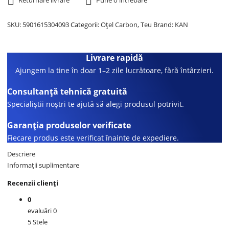
Returnare livrare
Pune o întrebare
SKU:
5901615304093
Categorii:
Oțel Carbon
,
Teu
Brand:
KAN
Livrare rapidă
Ajungem la tine în doar 1–2 zile lucrătoare, fără întârzieri.
Consultanță tehnică gratuită
Specialiștii noștri te ajută să alegi produsul potrivit.
Garanția produselor verificate
Fiecare produs este verificat înainte de expediere.
Descriere
Informații suplimentare
Recenzii clienți
0
evaluări 0
5 Stele