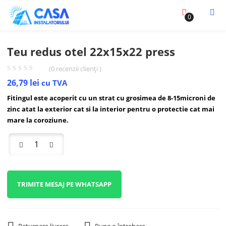
0
Teu redus otel 22x15x22 press
(
0
recenzii clienți )
26,79
lei
cu TVA
Fitingul este acoperit cu un strat cu grosimea de 8-15microni de
zinc atat la exterior cat si la interior pentru o protectie cat mai
mare la coroziune.
TRIMITE MESAJ PE WHATSAPP