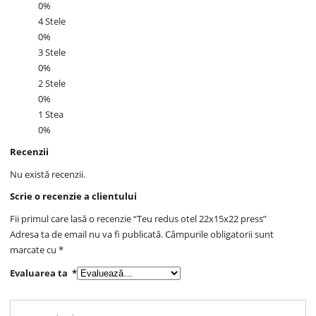
0%
4 Stele
0%
3 Stele
0%
2 Stele
0%
1 Stea
0%
Recenzii
Nu există recenzii.
Scrie o recenzie a clientului
Fii primul care lasă o recenzie “Teu redus otel 22x15x22 press”
Adresa ta de email nu va fi publicată.
Câmpurile obligatorii sunt
marcate cu
*
Evaluarea ta
*