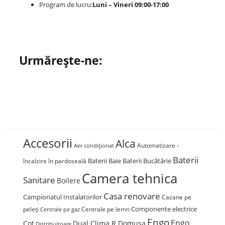
Program de lucru:
Luni – Vineri 09:00-17:00
Urmărește-ne:
Accesorii
Alca
Automatizare -
Aer condiționat
Baterii
Baterii Baie
Baterii Bucătărie
încalzire în pardoseală
Camera tehnica
Sanitare
Boilere
Casa renovare
Campionatul Instalatorilor
Cazane pe
Componente electrice
peleți
Centrale pe lemn
Centrale pe gaz
Engo
Engo
Cot
Dual Clima R Domusa
Distribuitoare