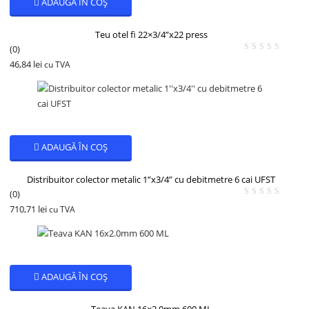
ADAUGĂ ÎN COȘ
Teu otel fi 22×3/4”x22 press
(0)
46,84
lei
cu TVA
ADAUGĂ ÎN COȘ
Distribuitor colector metalic 1”x3/4” cu debitmetre 6 cai UFST
(0)
710,71
lei
cu TVA
ADAUGĂ ÎN COȘ
Teava KAN 16×2.0mm 600 ML