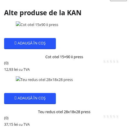
Alte produse de la KAN
ADAUGĂ ÎN COȘ
Cot otel 15×90 ii press
(0)
12,93
lei
cu TVA
ADAUGĂ ÎN COȘ
Teu redus otel 28x18x28 press
(0)
37,15
lei
cu TVA